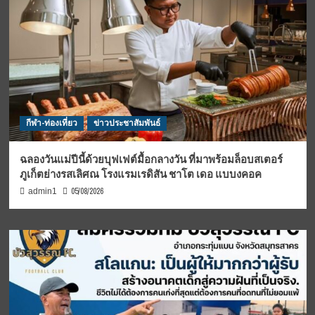
กีฬา-ท่องเที่ยว
ข่าวประชาสัมพันธ์
ฉลองวันแม่ปีนี้ด้วยบุฟเฟต์มื้อกลางวัน ที่มาพร้อมล็อบสเตอร์
ภูเก็ตย่างรสเลิศณ โรงแรมเรดิสัน ชาโต เดอ แบบงคอค
05/08/2026
admin1