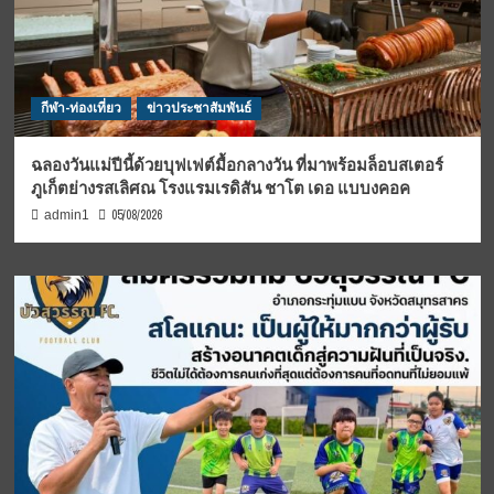
กีฬา-ท่องเที่ยว
ข่าวประชาสัมพันธ์
ฉลองวันแม่ปีนี้ด้วยบุฟเฟต์มื้อกลางวัน ที่มาพร้อมล็อบสเตอร์
ภูเก็ตย่างรสเลิศณ โรงแรมเรดิสัน ชาโต เดอ แบบงคอค
05/08/2026
admin1