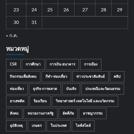
23
24
25
26
27
28
29
30
31
« ก.ค.
หมวดหมู่
CSR
การศึกษา
การเงิน-ธนาคาร
การเมือง
กิจกรรมเพื่อสังคม
กีฬา-ท่องเที่ยว
ข่าวประชาสัมพันธ์
คลิป
ท่องเที่ยว
ธุรกิจ-การตลาด
บันเทิง
ประเพณีและวัฒนธรรม
ยาเสพติด
ร้องเรียน
วิทยาศาสตร์ เทคโนโลยี และนวัตกรรม
สังคม
หน่วยงานภาครัฐ
อัคคีภัย
อาชญากรรม
อุบัติเหตุ
เกษตร
ในประเทศ
ไลฟ์สไตล์