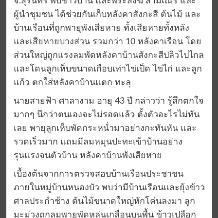
จ.สุรินทร์ พบชาวบ้าน และพระสงฆ์ สามเณร และ
ผู้นำชุมชน ได้ช่วยกันเก็บหลังคาสังกะสี ต้นไม้ และ
บ้านเรือนที่ถูกพายุพังเสียหาย ทั้งเสียหายทั้งหลัง
และเสียหายบางส่วน รวมกว่า 10 หลังคาเรือน โดย
ส่วนใหญ่ถูกแรงลมพัดหลังคาบ้านสังกะสีปลิวไปไกล
และโดนลูกเห็บขนาดเกือบเท่าไข่เป็ด ไข่ไก่ และลูก
แก้ว ตกใส่หลังคาบ้านแตก ทะลุ
นายสายฟ้า ศาลางาม อายุ 43 ปี กล่าวว่า รู้สึกตกใจ
มากๆ นึกว่าตนเองจะไม่รอดแล้ว ตั้งตัวอะไรไม่ทัน
เลย พายุลูกเห็บพัดกระหน่ำมาอย่างกะทันหัน และ
รวดเร็วมาก แถมมีลมหมุนปะทะเข้าบ้านอย่าง
รุนแรงจนตัวบ้าน หลังคาบ้านพังเสียหาย
เบื้องต้นจากการตรวจสอบบ้านเรือนประชาชน
ภายในหมู่บ้านหนองบัว พบว่ามีบ้านเรือนและยุ้งข้าว
ศาลประกำช้าง ต้นไม้ขนาดใหญ่หักโค่นลงมา ลูก
มะม่วงถูกลมพายุพัดหล่นเกลื่อนบนพื้น ข้าวเปลือก