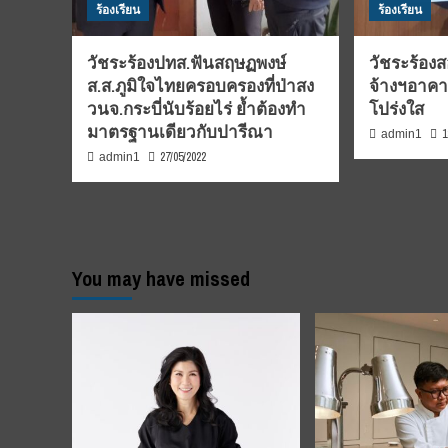
ร้องเรียน
ร้องเรียน
วัชระร้องปทส.ฟันสฤษฏพงษ์
วัชระร้อง
ส.ส.ภูมิใจไทยครอบครองที่ป่าสง
จ้างฯอาคา
วนจ.กระบี่นับร้อยไร่ ย้ำต้องทำ
โปร่งใส
มาตรฐานเดียวกับปารีณา
1
admin1
27/05/2022
admin1
You may have missed