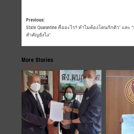
Post
Previous:
State Quarantine คืออะไร? ทำไมต้องโดนกักตัว” และ “
navigation
สำคัญยังไง”
More Stories