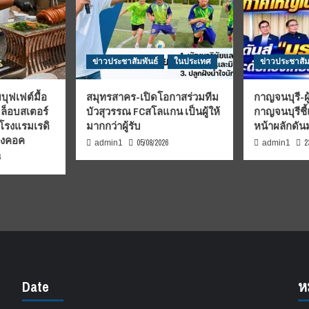
ข่าวประชาสัมพันธ์
ในประเทศ
ข่าวประชาสัม
บุฟเฟต์มื้อ
สมุทรสาคร-เปิดโอกาสร่วมทีม
กาญจนบุรี-ผู
มล็อบสเตอร์
บัวสุวรรณ FCสโลแกน เป็นผู้ให้
กาญจนบุรีชี
 โรงแรมเรดิ
มากกว่าผู้รับ
หน้าผลักดั
บงคอค
05/08/2026
2
admin1
admin1
6
Date
ห