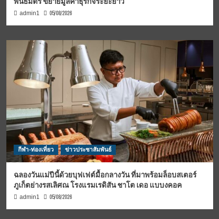
พันธมิตร ขยายมูลค่าธุรกิจระยะยาว
05/08/2026
admin1
กีฬา-ท่องเที่ยว
ข่าวประชาสัมพันธ์
ฉลองวันแม่ปีนี้ด้วยบุฟเฟต์มื้อกลางวัน ที่มาพร้อมล็อบสเตอร์
ภูเก็ตย่างรสเลิศณ โรงแรมเรดิสัน ชาโต เดอ แบบงคอค
05/08/2026
admin1