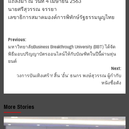
แถลงมา ณ วันที่ 4 เมษายน 2563
นายศรีสุวรรณ จรรยา
เลขาธิการสมาคมองค์การพิทักษ์รัฐธรรมนูญไทย
Post
Previous:
มหาวิทยาลัยBusiness Breakthrough University (BBT) ได้จัด
navigation
พิธีมอบปริญญาบัตรออนไลน์ให้กับบัณฑิตในปีนี้ผ่านหุ่น
ยนต์
Next:
วงการบันเทิงเศร้า! สิ้น ‘อั๋น’ ธนกร พงษ์สุวรรณ ผู้กำกับ
หนังชื่อดัง
More Stories