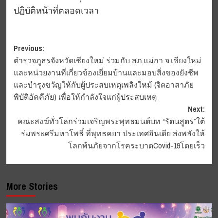
ปฏิบัติหน้าที่ตลอดเวลา
Post
Previous:
ตำรวจภูธรจังหวัดเชียงใหม่ ร่วมกับ สภ.แม่กา จ.เชียงใหม่
navigation
และหน่วยงานที่เกี่ยวข้องเยี่ยมบ้านและมอบสิ่งของยังชีพ
และบำรุงขวัญให้กับผู้ประสบเหตุเพลิงใหม้ (จิตอาสาภัย
พิบัติอัคคีภัย) เพื่อให้กำลังใจแก่ผู้ประสบเหตุ
Next:
คณะสงฆ์ทั่วโลกร่วมเจริญพระพุทธมนต์บท “รัตนสูตร”ใต้
ร่มพระศรีมหาโพธิ์ ที่พุทธคยา ประเทศอินเดีย ส่งพลังให้
โลกพ้นภัยจากโรคระบาดCovid-19โดยเร็ว
More Stories