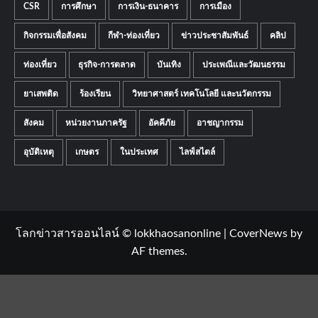
CSR
การศึกษา
การเงิน-ธนาคาร
การเมือง
กิจกรรมเพื่อสังคม
กีฬา-ท่องเที่ยว
ข่าวประชาสัมพันธ์
คลิป
ท่องเที่ยว
ธุรกิจ-การตลาด
บันเทิง
ประเพณีและวัฒนธรรม
ยาเสพติด
ร้องเรียน
วิทยาศาสตร์ เทคโนโลยี และนวัตกรรม
สังคม
หน่วยงานภาครัฐ
อัคคีภัย
อาชญากรรม
อุบัติเหตุ
เกษตร
ในประเทศ
ไลฟ์สไตล์
โลกข่าวสารออนไลน์ © lokkhaosanonline
|
CoverNews
by
AF themes.