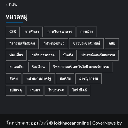
« ก.ค.
หมวดหมู่
CSR
การศึกษา
การเงิน-ธนาคาร
การเมือง
กิจกรรมเพื่อสังคม
กีฬา-ท่องเที่ยว
ข่าวประชาสัมพันธ์
คลิป
ท่องเที่ยว
ธุรกิจ-การตลาด
บันเทิง
ประเพณีและวัฒนธรรม
ยาเสพติด
ร้องเรียน
วิทยาศาสตร์ เทคโนโลยี และนวัตกรรม
สังคม
หน่วยงานภาครัฐ
อัคคีภัย
อาชญากรรม
อุบัติเหตุ
เกษตร
ในประเทศ
ไลฟ์สไตล์
โลกข่าวสารออนไลน์ © lokkhaosanonline
|
CoverNews
by