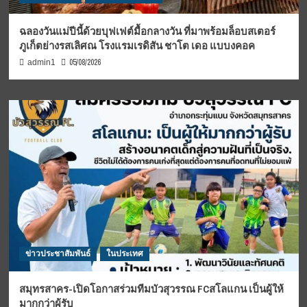
ฉลองวันแม่ปีนี้ด้วยบุฟเฟต์มื้อกลางวัน ที่มาพร้อมล็อบสเตอร์
ภูเก็ตย่างรสเลิศณ โรงแรมเรดิสัน ชาโต เดอ แบบงคอค
05/08/2026
admin1
ข่าวประชาสัมพันธ์
ในประเทศ
สมุทรสาคร-เปิดโอกาสร่วมทีมบัวสุวรรณ FCสโลแกน เป็นผู้ให้
มากกว่าผู้รับ