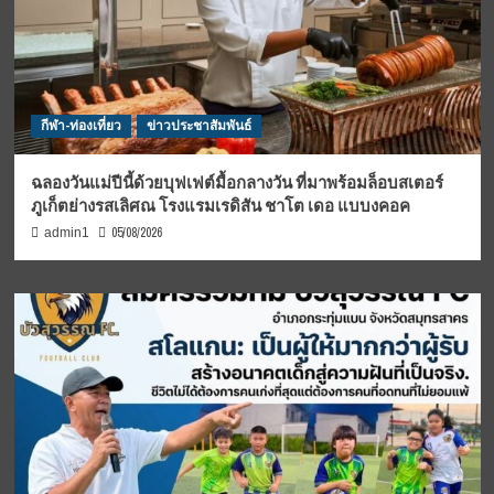
กีฬา-ท่องเที่ยว
ข่าวประชาสัมพันธ์
ฉลองวันแม่ปีนี้ด้วยบุฟเฟต์มื้อกลางวัน ที่มาพร้อมล็อบสเตอร์
ภูเก็ตย่างรสเลิศณ โรงแรมเรดิสัน ชาโต เดอ แบบงคอค
05/08/2026
admin1