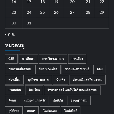
16
17
18
19
20
21
22
23
24
25
26
27
28
29
30
31
« ก.ค.
หมวดหมู่
CSR
การศึกษา
การเงิน-ธนาคาร
การเมือง
กิจกรรมเพื่อสังคม
กีฬา-ท่องเที่ยว
ข่าวประชาสัมพันธ์
คลิป
ท่องเที่ยว
ธุรกิจ-การตลาด
บันเทิง
ประเพณีและวัฒนธรรม
ยาเสพติด
ร้องเรียน
วิทยาศาสตร์ เทคโนโลยี และนวัตกรรม
สังคม
หน่วยงานภาครัฐ
อัคคีภัย
อาชญากรรม
อุบัติเหตุ
เกษตร
ในประเทศ
ไลฟ์สไตล์