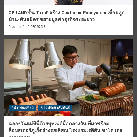
CP LAND ปั้น ‘Pri-d’ สร้าง Customer Ecosystem เชื่อมลูก
บ้าน-พันธมิตร ขยายมูลค่าธุรกิจระยะยาว
05/08/2026
admin1
กีฬา-ท่องเที่ยว
ข่าวประชาสัมพันธ์
ฉลองวันแม่ปีนี้ด้วยบุฟเฟต์มื้อกลางวัน ที่มาพร้อม
ล็อบสเตอร์ภูเก็ตย่างรสเลิศณ โรงแรมเรดิสัน ชาโต เดอ