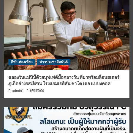
กีฬา-ท่องเที่ยว
ข่าวประชาสัมพันธ์
ฉลองวันแม่ปีนี้ด้วยบุฟเฟต์มื้อกลางวัน ที่มาพร้อมล็อบสเตอร์
ภูเก็ตย่างรสเลิศณ โรงแรมเรดิสัน ชาโต เดอ แบบงคอค
05/08/2026
admin1