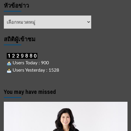
หัวข้อข่าว
การ
รับมือ
ภัย
หัวข้อ
พิบัติ
ข่าว
ให้
คน
พิการ
สถิติผูัเข้าชม
ทาง
จิต
และ
เครือ
Users Today : 900
ข่าย
Users Yesterday : 1528
จัด
อบรม
เข้ม
ทั้ง
You may have missed
ภาค
ทฤษฎี
และ
ภาค
ปฏิบัติ