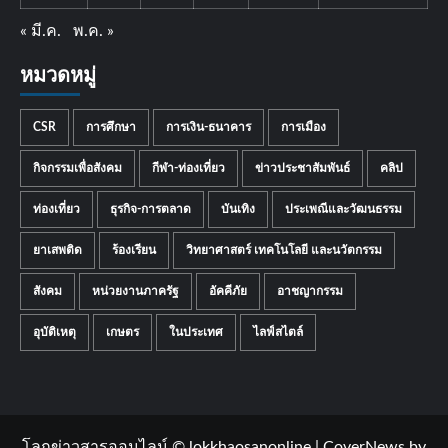
« มี.ค.
พ.ค. »
หมวดหมู่
CSR
การศึกษา
การเงิน-ธนาคาร
การเมือง
กิจกรรมเพื่อสังคม
กีฬา-ท่องเที่ยว
ข่าวประชาสัมพันธ์
คลิป
ท่องเที่ยว
ธุรกิจ-การตลาด
บันเทิง
ประเพณีและวัฒนธรรม
ยาเสพติด
ร้องเรียน
วิทยาศาสตร์ เทคโนโลยี และนวัตกรรม
สังคม
หน่วยงานภาครัฐ
อัคคีภัย
อาชญากรรม
อุบัติเหตุ
เกษตร
ในประเทศ
ไลฟ์สไตล์
โลกข่าวสารออนไลน์ © lokkhaosanonline
|
CoverNews
by