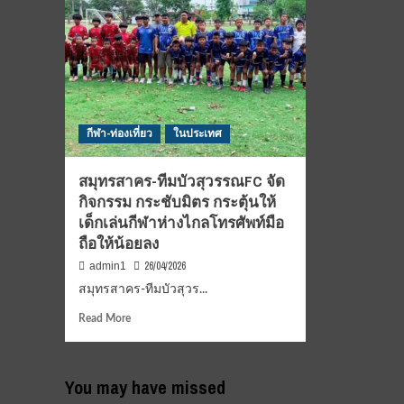
กีฬา-ท่องเที่ยว
ในประเทศ
สมุทรสาคร-ทีมบัวสุวรรณFC จัด
กิจกรรม กระชับมิตร กระตุ้นให้
เด็กเล่นกีฬาห่างไกลโทรศัพท์มือ
ถือให้น้อยลง
26/04/2026
admin1
สมุทรสาคร-ทีมบัวสุวร...
Read
Read More
more
about
สมุทรสาคร-
You may have missed
ทีม
บัว