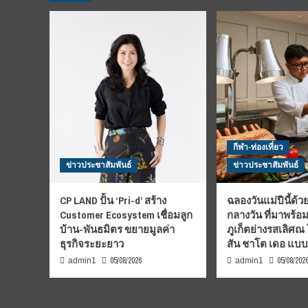
สุวรรณFC
จัด
กิจกรรม
กระชับ
มิตร
กระตุ้น
ให้
เด็ก
เล่น
กีฬา
ห่าง
กีฬา-ท่องเที่ยว
ไกล
ข่าวประชาสัมพันธ์
ข่าวประชาสัมพันธ์
โทรศัพท์
มือ
ถือ
CP LAND ปั้น ‘Pri-d’ สร้าง
ฉลองวันแม่ปีนี้ด้วย
ให้
Customer Ecosystem เชื่อมลูก
กลางวัน ที่มาพร้อ
น้อย
บ้าน-พันธมิตร ขยายมูลค่า
ภูเก็ตย่างรสเลิศณ
ลง
ธุรกิจระยะยาว
สัน ชาโต เดอ แบ
05/08/2026
05/08/202
admin1
admin1