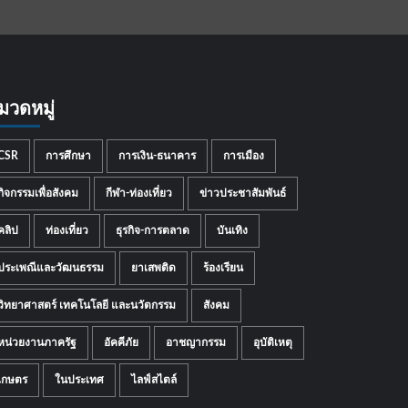
มวดหมู่
CSR
การศึกษา
การเงิน-ธนาคาร
การเมือง
กิจกรรมเพื่อสังคม
กีฬา-ท่องเที่ยว
ข่าวประชาสัมพันธ์
คลิป
ท่องเที่ยว
ธุรกิจ-การตลาด
บันเทิง
ประเพณีและวัฒนธรรม
ยาเสพติด
ร้องเรียน
วิทยาศาสตร์ เทคโนโลยี และนวัตกรรม
สังคม
หน่วยงานภาครัฐ
อัคคีภัย
อาชญากรรม
อุบัติเหตุ
เกษตร
ในประเทศ
ไลฟ์สไตล์