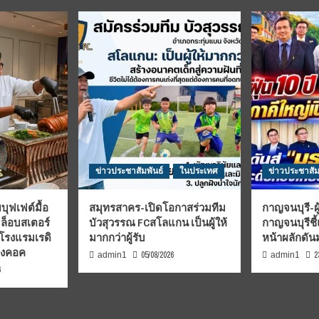
ข่าวประชาสัมพันธ์
ในประเทศ
ข่าวประชาสัม
บุฟเฟต์มื้อ
สมุทรสาคร-เปิดโอกาสร่วมทีม
กาญจนบุรี-ผู
มล็อบสเตอร์
บัวสุวรรณ FCสโลแกน เป็นผู้ให้
กาญจนบุรีชี
 โรงแรมเรดิ
มากกว่าผู้รับ
หน้าผลักดั
บงคอค
05/08/2026
2
admin1
admin1
6