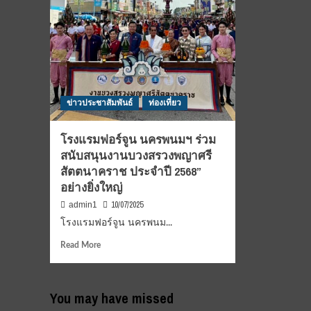
ข่าวประชาสัมพันธ์
ท่องเที่ยว
โรงแรมฟอร์จูน นครพนมฯ ร่วม
สนับสนุนงานบวงสรวงพญาศรี
สัตตนาคราช ประจำปี 2568”
อย่างยิ่งใหญ่
10/07/2025
admin1
โรงแรมฟอร์จูน นครพนม...
Read
Read More
more
about
โรงแรม
You may have missed
ฟอร์จูน
นคร