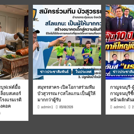
ข่าวประชาสัมพันธ์
ในประเทศ
ข่าวประชาสัม
บุฟเฟต์มื้อ
สมุทรสาคร-เปิดโอกาสร่วมทีม
กาญจนบุรี-ผู
มล็อบสเตอร์
บัวสุวรรณ FCสโลแกน เป็นผู้ให้
กาญจนบุรีชี
 โรงแรมเรดิ
มากกว่าผู้รับ
หน้าผลักดั
บงคอค
05/08/2026
2
admin1
admin1
6