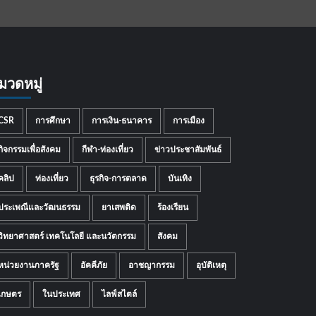
มวดหมู่
CSR
การศึกษา
การเงิน-ธนาคาร
การเมือง
กิจกรรมเพื่อสังคม
กีฬา-ท่องเที่ยว
ข่าวประชาสัมพันธ์
คลิป
ท่องเที่ยว
ธุรกิจ-การตลาด
บันเทิง
ประเพณีและวัฒนธรรม
ยาเสพติด
ร้องเรียน
วิทยาศาสตร์ เทคโนโลยี และนวัตกรรม
สังคม
หน่วยงานภาครัฐ
อัคคีภัย
อาชญากรรม
อุบัติเหตุ
เกษตร
ในประเทศ
ไลฟ์สไตล์