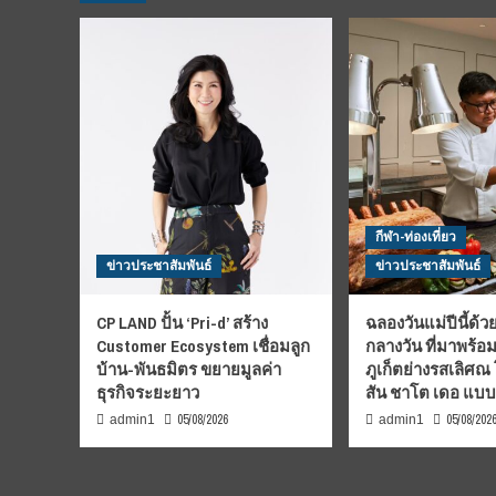
พนมฯ
ร่วม
สนับสนุน
งาน
บวงสรวง
พญา
ศรี
สัต
ตนา
คราช
ประจำ
กีฬา-ท่องเที่ยว
ปี
ข่าวประชาสัมพันธ์
ข่าวประชาสัมพันธ์
2568”
อย่าง
ยิ่ง
CP LAND ปั้น ‘Pri-d’ สร้าง
ฉลองวันแม่ปีนี้ด้วย
ใหญ่
Customer Ecosystem เชื่อมลูก
กลางวัน ที่มาพร้อ
บ้าน-พันธมิตร ขยายมูลค่า
ภูเก็ตย่างรสเลิศณ
ธุรกิจระยะยาว
สัน ชาโต เดอ แบ
05/08/2026
05/08/202
admin1
admin1