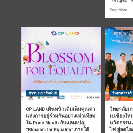
“ เจริญชัย ” 
คุ้ม!
Rea
ฟอร์จูน
Read More
mor
กรุ๊ป
abo
ชวน
“
ฟิ
เจร
นกับ
ชัย
บุฟเฟต์
”
นานาชาติ
ตัว
&
ประ
โปร
AI
พิเศษ
Tra
5
เสริ
โรงแรม
สร้า
ดัง
พลั
สะอ
ข่าวประชาสัมพันธ์
วิทยาศาสตร์
ระด
โลก
เพิ่ม
CP LAND เดินหน้าเติมเต็มคุณค่า
วิทยาลัยเกษ
กำล
แห่งการอยู่ร่วมกันอย่างเท่าเทียม
ม.เชียงใหม
ผลิ
ใน Pride Month กับแคมเปญ
นวัตกรรม A
โซ
“Blossom for Equality” ภายใต้
ไฟ สู่ลดโ
ลาร์