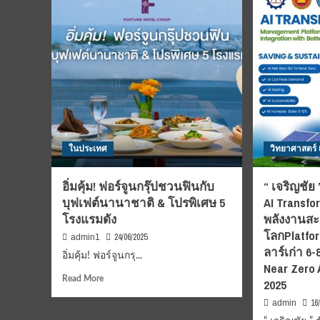
ตัว
ภา
โปร
ตะว
โม
ออก
ชั่น
ผนึ
ค่า
กำล
โดยสาร
ภา
ราคา
ธุรก
พิเศษ
ขับ
มอบ
เคลื
ส่วนลด
“โค
สูงสุด
ในประเทศ
วิทยาศาสตร์
ฝึก
35%
มา
35”
อิ่มคุ้ม! ฟอร์จูนกรุ๊ปชวนฟินกับ
“ เจริญชั
ส่ง
บุฟเฟต์นานาชาติ & โปรพิเศษ 5
AI Transfo
เสริ
โรงแรมดัง
พลังงานส
อาช
คน
โลกPlatfor
24/06/2025
admin1
พิก
ลาร์เก่า 6
อิ่มคุ้ม! ฟอร์จูนกรุ...
อย่
Near Zero
ยั่งย
Read
Read More
2025
more
16
admin
about
อิ่ม