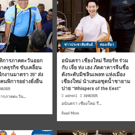
ข่าวประชาสัมพันธ์
ท่องเที่ยว
ิการภาคตะวันออก
อนันตรา เชียงใหม่ รีสอร์ท ร่วม
าคธุรกิจ ขับเคลื่อน
กับ เจี่ย ท่ง เฮง ภัตตาคารจีนชื่อ
ึกงานมาตรา 35” ส่ง
ดังระดับมิชลินเพลท แห่งเมือง
คนพิการอย่างยั่งยืน
เชียงใหม่ นำเสนอชุดน้ำชายาม
บ่าย “Whispers of the Eest”
/06/2025
24/06/2025
admin1
ารภาคตะวัน...
อนันตรา เชียงใหม่ รี...
d
e
Read
Read More
ut
more
าคม
about
อนันต
าร