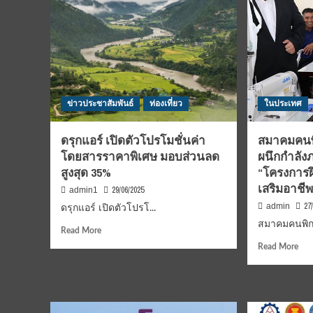
ข่าวประชาสัมพันธ์
ท่องเที่ยว
ในประเทศ
ดรุกแอร์ เปิดตัวโปรโมชั่นค่า
สมาคมคนพ
โดยสารราคาพิเศษ มอบส่วนลด
ผนึกกำลังภ
สูงสุด 35%
“โครงการฝ
เสริมอาชีพ
29/06/2025
admin1
27
admin
ดรุกแอร์ เปิดตัวโปรโ...
สมาคมคนพิก
Read
Read More
more
Rea
Read More
about
mor
ดรุ
abo
ก
สม
แอร์
คน
เปิด
พิก