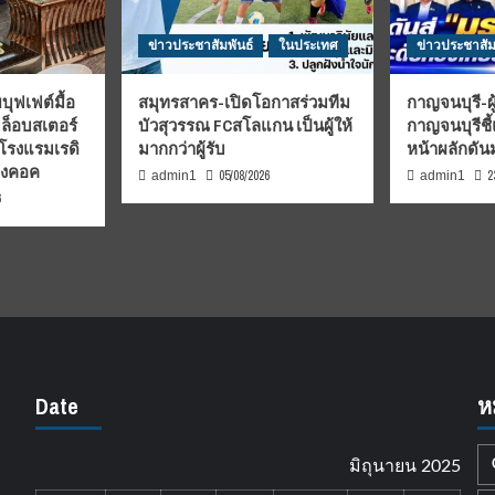
ข่าวประชาสัมพันธ์
ในประเทศ
ข่าวประชาสัม
บุฟเฟต์มื้อ
สมุทรสาคร-เปิดโอกาสร่วมทีม
กาญจนบุรี-ผู
มล็อบสเตอร์
บัวสุวรรณ FCสโลแกน เป็นผู้ให้
กาญจนบุรีชี
 โรงแรมเรดิ
มากกว่าผู้รับ
หน้าผลักดั
บงคอค
05/08/2026
2
admin1
admin1
6
Date
ห
มิถุนายน 2025