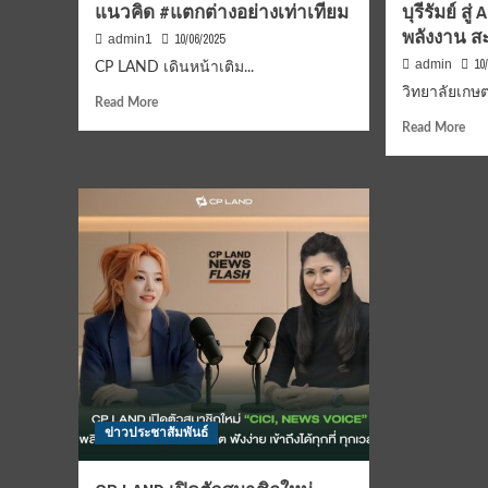
เก่า
แนวคิด #แตกต่างอย่างเท่าเทียม
บุรีรัมย์ ส
6-
พลังงาน 
10/06/2025
admin1
8%
10
admin
Net
CP LAND เดินหน้าเติม...
Zer
วิทยาลัยเกษตร
Read
Read More
Go
more
Rea
To
Read More
about
mor
Nea
CP
abo
Zer
LAND
วิทย
AS
เดิน
เกษ
Ene
หน้า
บุรีร
Awa
เติม
จับ
20
เต็ม
มือ
คุณค่า
“
แห่ง
ม.เช
การ
และ
อยู่
เจร
ร่วม
ชัย
กัน
”
อย่าง
นำ
ข่าวประชาสัมพันธ์
เท่า
นวั
เทียม
AI
ใน
(