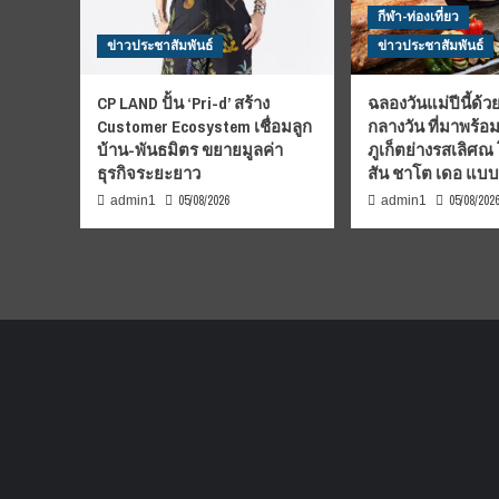
ข่าว
กีฬา-ท่องเที่ยว
ให้
ข่าวประชาสัมพันธ์
ข่าวประชาสัมพันธ์
มี
ชีวิต
ฟัง
CP LAND ปั้น ‘Pri-d’ สร้าง
ฉลองวันแม่ปีนี้ด้วย
ง่าย
Customer Ecosystem เชื่อมลูก
กลางวัน ที่มาพร้อ
เข้า
บ้าน-พันธมิตร ขยายมูลค่า
ภูเก็ตย่างรสเลิศณ
ถึง
ธุรกิจระยะยาว
สัน ชาโต เดอ แบ
ได้
ทุก
05/08/2026
05/08/202
admin1
admin1
ที่
ทุก
เวลา