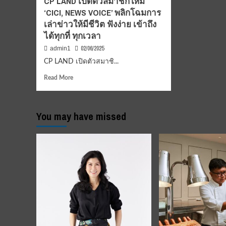
CP LAND เปิดตัวสมาชิกใหม่
Pride
NiA
‘CICI, NEWS VOICE’ พลิกโฉมการ
Month
)
เล่าข่าวให้มีชีวิต ฟังง่าย เข้าถึง
กับ
“
แคมเปญ
ได้ทุกที่ ทุกเวลา
ด้า
“Blossom
ลด
02/06/2025
admin1
for
ค่า
Equality”
CP LAND เปิดตัวสมาชิ...
ไฟ
ภาย
สู่
Read
Read More
ใต้
ลด
more
แนวคิด
โลก
about
#แตก
ร้อน
CP
ต่าง
”
You may have missed
LAND
อย่าง
ยก
เปิด
เท่า
ระด
ตัว
เทียม
เกษ
สมาชิก
บุรีร
ใหม่
สู่
‘CICI,
AI
NEWS
ต้น
VOICE’
นวั
พลิก
พลั
โฉม
สะ
การ
เล่า