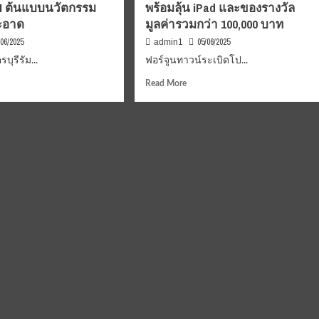
ู่ AI ต้นแบบนวัตกรรม
พร้อมลุ้น iPad และของรางวัล
เท่า
เทียม
สะอาด
มูลค่ารวมกว่า 100,000 บาท
/06/2025
05/06/2025
admin1
o
บุรีรัม...
ฟอร์จูนทาวน์ระเบิดโป...
d
Read
Read More
e
more
r
ut
about
o
าลัย
ฟอร์จูน
EAN
ตร
ทาวน์
rgy
ัมย์
ระเบิด
rds
โปร
25
กลาง
ปี!
ียงใหม่
ชวน
ช็อป
ิญ
งาน
Comtech
Mid
Year
ตกรรม
Sale
5–
15