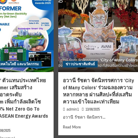
รา
ค
เชียงใหม่
ัน
รีสอร์ท
ร่วม
ก
กับ
ัง
เจี่ย
ค
ท่ง
ิจ
เฮง
ภัตตาคาร
่อน
จีน
รงการ
ชื่อ
 เทคโนโลยี และนวัตกรรม
งาน
ข่าวประชาสัมพันธ์
ดัง
ตรา
ระดับ
มิ
ย ” ตัวแทนประเทศไทย
อวานี รัชดา จัดนิทรรศการ ‘City
ชลิน
rmer เสริมสร้าง
of Many Colors’ ร่วมฉลองความ
ม
เพลท
ะอาดระดับ
ีพ
หลากหลาย ผ่านศิลปะที่ส่งเสริม
แห่ง
m เพิ่มกำลังผลิตโซ
ความเข้าใจและเท่าเทียม
เมือง
าร
เชียงใหม่
-8% Net Zero Go To
13/06/2025
admin1
าง
นำ
 ASEAN Energy Awards
ืน
อวานี รัชดา จัดนิทรร...
เสนอ
ชุด
Read
Read More
น้ำ
/06/2025
more
ชา
about