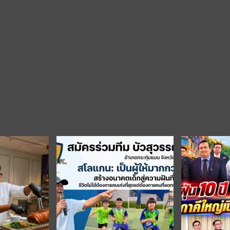
มิ.ย.
นี้
ลด
น
กระหน่ำ
สูงสุด
70%
ขน
ดีล
ไอที
สุด
คุ้ม
พร้อม
ลุ้น
ับ
iPad
ตร
และ
ัมย์
ของ
รางวัล
มูลค่า
แบบ
รวม
ตกรรม
กว่า
งงาน
100,000
อาด
บาท