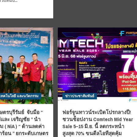
ตัวแทนป...
ยาม
อ
บ่าย
d
วานี
“Whispers
e
รัช
of
ut
ดา
the
จัด
Eest”
ิญ
นิทรรศการ
‘City
of
แทน
Many
เทศไทย
Colors’
ร่วม
nsformer
ฉลอง
ม
ความ
ง
หลาก
งงาน
หลาย
าด
ผ่าน
 เทคโนโลยี และนวัตกรรม
ข่าวประชาสัมพันธ์
ับ
ศิลปะ
Platform
ที่
ตรบุรีรัมย์ จับมือ “
ฟอร์จูนทาวน์ระเบิดโปรกลางปี!
ส่ง
ัง
เสริม
่และ เจริญชัย ” นำ
ชวนช็อปงาน Comtech Mid Year
ต
ความ
I ( NiA ) “ ด้านลดค่า
Sale 5–15 มิ.ย. นี้ ลดกระหน่ำ
เข้าใจ
ลกร้อน ” ยกระดับเกษตร
สูงสุด 70% ขนดีลไอทีสุดคุ้ม
และ