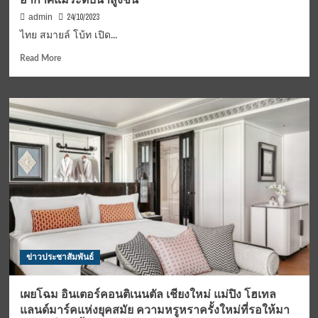
จำกัด
(มหาชน)ผุด
24/10/2023
admin
ไอ
ไทย สมายล์ โบ้ท เปิด...
เดีย
“สถานี
Read
Read More
ตรวจ
more
คุณภาพ
about
สิ่ง
ไทย
แวดล้อม
สมา
มี
ยล์
ชีวิต”
โบ้ท
แห่ง
เปิด
แรก
ตัว
ใน
เรือ
ประเทศไทย
ใหม่
เพื่อ
9
สร้างสรรค์
ลำ
นวัตกรรม
เพิ่ม
สังคม
ความถี่
ข่าวประชาสัมพันธ์
Low
รับ
Carbon
ผู้
โดยสาร
เผยโฉม อินเตอร์คอนติเนนตัล เชียงใหม่ แม่ปิง โฮเทล
ชั่วโมง
แลนด์มาร์คแห่งยุคสมัย ความหรูหราครั้งใหม่ที่รอให้มา
เร่ง