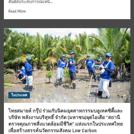
สัมผัสประสบการณ์เหนื...
การ
ให้
Read
Read More
บริการ
more
ต่อ
about
เนื่อง
สัมผัส
เตรียม
ประสบการณ์
ใช้
เหนือ
เทคโนโลยี
ระดับ
Fleet
ของ
Management
การ
แก้
ล่อง
ปัญหา
เรือ
จอด
ใบ
รับ
กับ
ผู้
“คลับ
โดยสาร
เมด
ในประเทศ
ทู”ตำนาน
แห่ง
ยาน
ไทยสมายล์ กรุ๊ป ร่วมกับนิคมอุตสาหกรรมบลูเทคซิตี้และ
พาหนะ
บริษัท พลังงานบริสุทธิ์ จำกัด (มหาชน)ผุดไอเดีย “สถานี
สุด
ตรวจคุณภาพสิ่งแวดล้อมมีชีวิต” แห่งแรกในประเทศไทย
หรู
เพื่อสร้างสรรค์นวัตกรรมสังคม Low Carbon
ของ