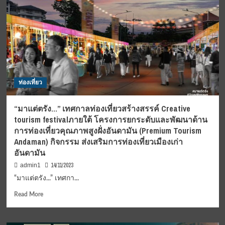
ท่อง
เที่ยว
สร้างสรรค์
Creative
tourism
festival
ณ
ย่าน
ท่องเที่ยว
เก่า
เมือง
ทับ
“มาแต่ตรัง…” เทศกาลท่องเที่ยวสร้างสรรค์ Creative
เที่ยง
tourism festivalภายใต้ โครงการยกระดับและพัฒนาด้าน
จังหวัด
การท่องเที่ยวคุณภาพสูงฝั่งอันดามัน (Premium Tourism
ตรัง
Andaman) กิจกรรม ส่งเสริมการท่องเที่ยวเมืองเก่า
อันดามัน
14/11/2023
admin1
“มาแต่ตรัง...” เทศกา...
Read
Read More
more
about
“มา