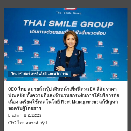
(Premium
about
Tourism
ฉลอง
Andaman)
31
กิจกรรม
ปี
ส่ง
กับ
เสริม
โปร
การ
ดี
ท่อง
ดี
เที่ยว
ที่
เมือง
โรงแรม
เก่า
ดิ
อันดามัน
เอม
เม
วิทยาศาสตร์ เทคโนโลยี และนวัตกรรม
อรัลด์
“พฤศจิกายน”
CEO ไทย สมายล์ กรุ๊ป เดินหน้าเพิ่มฟีดรถ EV สีส้มราคา
เดือน
ประหยัด ทั้งความถี่และจำนวนยกระดับการให้บริการต่อ
ฉลอง
เนื่อง เตรียมใช้เทคโนโลยี Fleet Management แก้ปัญหา
ครบ
จอดรับผู้โดยสาร
รอบ
31
31/10/2023
admin
ปี
CEO ไทย สมายล์ กรุ๊ป...
ของ
โรงแรม