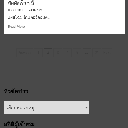
สัมผัสเร็ว ๆ นี้
ด่วน
คล่อง
24/10/2023
admin1
ตัว
.เผยโฉม อินเตอร์คอนต...
ขึ้น
ให้
Read
Read More
บริการ
more
ได้
about
ทุก
เผย
สภาวะ
โฉม
Posts
Previous
1
3
4
5
24
Next
อากาศ
2
…
อินเตอร์
แม้
pagination
คอน
ระดับ
ติ
น้ำ
เนนตัล
สูง
เชียงใหม่
ขึ้น
แม่
ปิง
หัวข้อข่าว
โฮ
เทล
แลนด์
หัวข้อ
มาร์ค
ข่าว
แห่ง
ยุค
สถิติผูัเข้าชม
สมัย