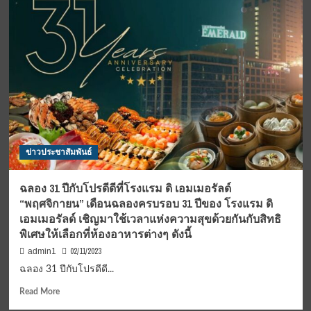
แต่
ตรัง…”
เทศกาล
ท่อง
เที่ยว
สร้างสรรค์
Creative
tourism
festivalภาย
ใต้
โครงการ
ข่าวประชาสัมพันธ์
ยก
ระดับ
และ
ฉลอง 31 ปีกับโปรดีดีที่โรงแรม ดิ เอมเมอรัลด์
พัฒนา
“พฤศจิกายน” เดือนฉลองครบรอบ 31 ปีของ โรงแรม ดิ
ด้าน
เอมเมอรัลด์ เชิญมาใช้เวลาแห่งความสุขด้วยกันกับสิทธิ
การ
พิเศษให้เลือกที่ห้องอาหารต่างๆ ดังนี้
ท่อง
เที่ยว
02/11/2023
admin1
คุณภาพ
ฉลอง 31 ปีกับโปรดีดี...
สูง
ฝั่ง
Read
Read More
อันดามัน
more