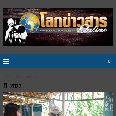
Skip
to
content
Primary
Menu
HOME
2023
PAGE 2
ปี:
2023