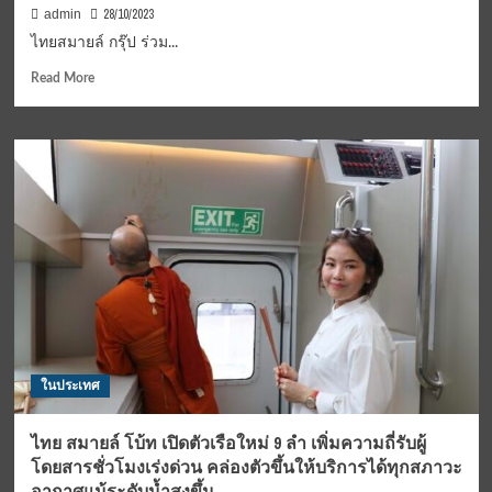
ประเทศ
28/10/2023
admin
ฝรั่งเศส
ไทยสมายล์ กรุ๊ป ร่วม...
กับ
การ
Read
Read More
ท่อง
more
เที่ยว
about
จ่าย
ไทย
ครั้ง
สมา
เดียว
ยล์
จบ
กรุ๊ป
มี
ร่วม
ครบ
กับ
ทุก
นิคม
อย่าง
อุตสาห
ที่
กร
ต้องการ
รม
บลู
เทค
ในประเทศ
ซิตี้
และ
บริษัท
ไทย สมายล์ โบ้ท เปิดตัวเรือใหม่ 9 ลำ เพิ่มความถี่รับผู้
พลังงาน
โดยสารชั่วโมงเร่งด่วน คล่องตัวขึ้นให้บริการได้ทุกสภาวะ
บริสุทธิ์
อากาศแม้ระดับน้ำสูงขึ้น