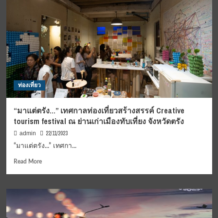
of
บัส
life
มอบ
ส
หมวก
ถา
กัน
ปัตย์
น้อค
เพื่อ
ใน
การ
กิจกรรม
ท่อง
จิต
เที่ยว
อาสา
ท่องเที่ยว
ทุ่ง
พระราชทาน
สมุนไพร
เนื่อง
ป่า
ใน
“มาแต่ตรัง…” เทศกาลท่องเที่ยวสร้างสรรค์ Creative
ชาย
วัน
tourism festival ณ ย่านเก่าเมืองทับเที่ยง จังหวัดตรัง
เลน
พ่อ
แห่ง
แห่ง
22/11/2023
admin
แรก
ชาติ
“มาแต่ตรัง...” เทศกา...
ของ
ปี
ประเทศไทย
2566
Read
Read More
more
about
“มา
แต่
ตรัง…”
เทศกาล