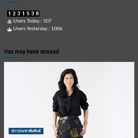
ความ
หรูหรา
ครั้ง
ใหม่
Users Today : 507
ที่
Users Yesterday : 1006
รอ
ให้
มา
สัมผัส
You may have missed
เร็ว
ๆ
นี้
ข่าวประชาสัมพันธ์