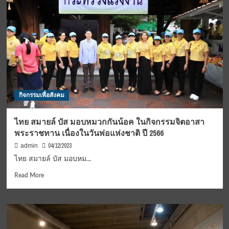
กร
รม
บลู
เทค
ซิตี้
จับ
มือ
คณะ
สถาปัตยกรรม
กิจกรรมเพื่อสังคม
ศิลปะ
และ
การ
ไทย สมายล์ บัส มอบหมวกกันน้อค ในกิจกรรมจิตอาสา
ออกแบบ
พระราชทาน เนื่องในวันพ่อแห่งชาติ ปี 2566
สถาบัน
เทคโนโลยี
04/12/2023
admin
พระจอมเกล้า
ไทย สมายล์ บัส มอบหม...
เจ้า
คุณ
Read
Read More
ทหาร
more
ลาดกระบัง
about
จัด
ไทย
กิจกรรม
สมา
Art
ยล์