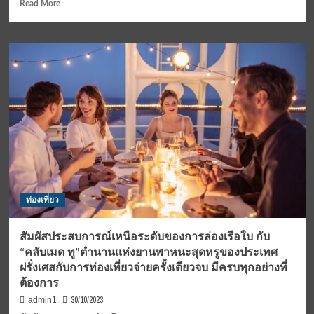
Read
Read More
ดิ
more
เอม
about
เม
CEO
อรัลด์
ไทย
เชิญ
สมา
มา
ยล์
ใช้
กรุ๊ป
เวลา
เดิน
แห่ง
หน้า
ความ
เพิ่ม
สุข
ฟี
ด้วย
ดรถ
กัน
EV
กับ
สี
สิทธิ
ท่องเที่ยว
ส้ม
พิเศษ
ราคา
ให้
ประหยัด
สัมผัสประสบการณ์เหนือระดับของการล่องเรือใบ กับ
เลือก
ทั้ง
“คลับเมด ทู”ตำนานแห่งยานพาหนะสุดหรูของประเทศ
ที่
ความถี่
ฝรั่งเศสกับการท่องเที่ยวจ่ายครั้งเดียวจบ มีครบทุกอย่างที่
ห้อง
และ
อาหาร
ต้องการ
จำนวน
ต่างๆ
ยก
30/10/2023
admin1
ดังนี้
ระดับ