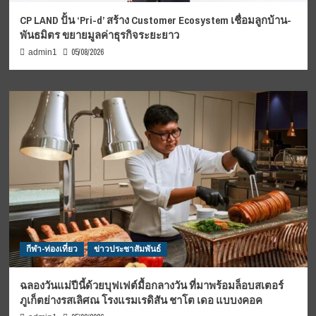
CP LAND ปั้น ‘Pri-d’ สร้าง Customer Ecosystem เชื่อมลูกบ้าน-
พันธมิตร ขยายมูลค่าธุรกิจระยะยาว
05/08/2026
admin1
กีฬา-ท่องเที่ยว
ข่าวประชาสัมพันธ์
ฉลองวันแม่ปีนี้ด้วยบุฟเฟต์มื้อกลางวัน ที่มาพร้อมล็อบสเตอร์
ภูเก็ตย่างรสเลิศณ โรงแรมเรดิสัน ชาโต เดอ แบบงคอค