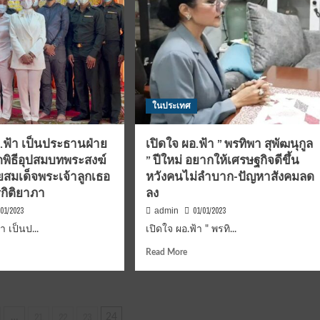
ในประเทศ
อ.ฟ้า เป็นประธานฝ่าย
เปิดใจ ผอ.ฟ้า ” พรทิพา สุพัฒนุกูล
พิธีอุปสมบทพระสงฆ์
” ปีใหม่ อยากให้เศรษฐกิจดีขึ้น
ยสมเด็จพระเจ้าลูกเธอ
หวังคนไม่ลำบาก-ปัญหาสังคมลด
รกิติยาภา
ลง
/01/2023
01/01/2023
admin
า เป็นป...
เปิดใจ ผอ.ฟ้า " พรทิ...
d
Read
Read More
e
more
ut
about
บุรี
เปิด
้า
ใจ
21
22
23
…
24
ผอ.ฟ้า