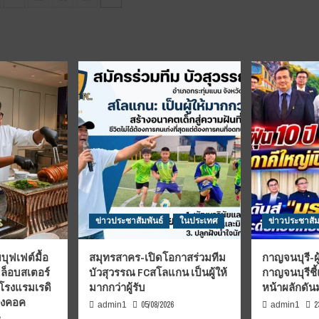
ion
ธาน
”
พร
วาส
ทิพา
สุ
พัฒนุ
สมบท
กูล
”
์
ปี
ใหม่
อยาก
ย
ให้
ด็จ
เศรษฐกิจ
เจ้า
ดี
ธอ
ขึ้น
หวัง
คน
ข่าวประชาสัมพันธ์
ในประเทศ
ข่าวประชาสัม
ไม่
ลำบาก-
บุฟเฟต์มื้อ
สมุทรสาคร-เปิดโอกาสร่วมทีม
กาญจนบุรี-ผู
ปัญหา
ภา
สังคม
มล็อบสเตอร์
บัวสุวรรณ FCสโลแกน เป็นผู้ให้
กาญจนบุรีชี
ลดลง
 โรงแรมเรดิ
มากกว่าผู้รับ
หน้าผลักดั
บงคอค
05/08/2026
2
admin1
admin1