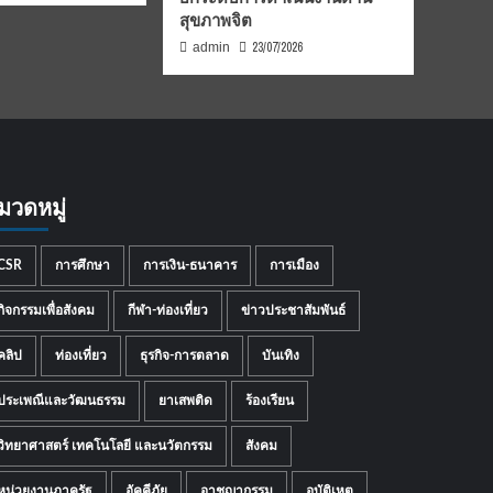
สุขภาพจิต
23/07/2026
admin
มวดหมู่
CSR
การศึกษา
การเงิน-ธนาคาร
การเมือง
กิจกรรมเพื่อสังคม
กีฬา-ท่องเที่ยว
ข่าวประชาสัมพันธ์
คลิป
ท่องเที่ยว
ธุรกิจ-การตลาด
บันเทิง
ประเพณีและวัฒนธรรม
ยาเสพติด
ร้องเรียน
วิทยาศาสตร์ เทคโนโลยี และนวัตกรรม
สังคม
หน่วยงานภาครัฐ
อัคคีภัย
อาชญากรรม
อุบัติเหตุ