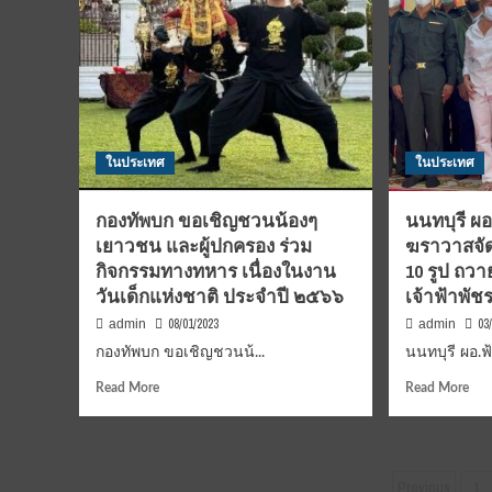
ในประเทศ
ในประเทศ
กองทัพบก ขอเชิญชวนน้องๆ
นนทบุรี ผ
เยาวชน และผู้ปกครอง ร่วม
ฆราวาสจัด
กิจกรรมทางทหาร เนื่องในงาน
10 รูป ถวา
วันเด็กแห่งชาติ ประจำปี ๒๕๖๖
เจ้าฟ้าพัช
08/01/2023
03
admin
admin
กองทัพบก ขอเชิญชวนน้...
นนทบุรี ผอ.ฟ้
Read
Rea
Read More
Read More
more
mor
about
abo
กองทัพ
นนท
บก
ผอ.ฟ
Posts
Previous
1
ขอ
เป็น