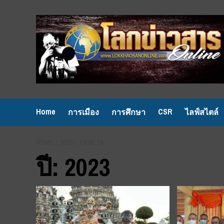
Skip
to
content
Home
CSR
การเมือง
การศึกษา
ไลฟ์สไตล์
HOME
2023
PAGE 24
ปี:
2023