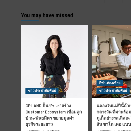
paginat
เชิญ
ประ
ชวน
ฝ่าย
You may have missed
น้องๆ
ฆรา
เยาวชน
จัด
และ
พิธี
ผู้
อุป
ปกครอง
พระ
ร่วม
สงฆ
กิจกรรม
10
ทาง
รูป
ทหาร
ถวา
เนื่อง
สมเ
ใน
พระ
งาน
ลูกเ
วัน
กีฬา-ท่องเที่ยว
เจ้า
เด็ก
ฟ้า
ข่าวประชาสัมพันธ์
ข่าวประชาสัมพันธ์
แห่ง
พัช
ชาติ
รกิ
CP LAND ปั้น ‘Pri-d’ สร้าง
ฉลองวันแม่ปีนี้ด้วย
ประจำ
ติ
ปี
ยา
Customer Ecosystem เชื่อมลูก
กลางวัน ที่มาพร้อ
๒๕๖๖
บ้าน-พันธมิตร ขยายมูลค่า
ภูเก็ตย่างรสเลิศณ
ธุรกิจระยะยาว
สัน ชาโต เดอ แบ