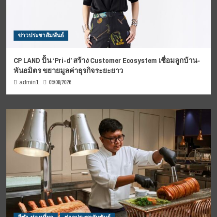
เมืองทอง
ธานี
ข่าวประชาสัมพันธ์
CP LAND ปั้น ‘Pri-d’ สร้าง Customer Ecosystem เชื่อมลูกบ้าน-
พันธมิตร ขยายมูลค่าธุรกิจระยะยาว
05/08/2026
admin1