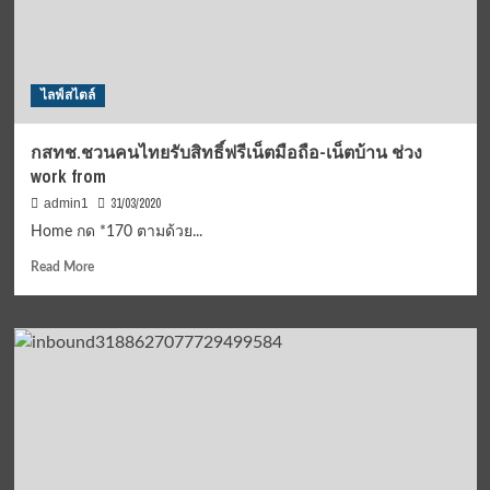
ไลฟ์สไตล์
กสทช.ชวนคนไทยรับสิทธิ์ฟรีเน็ตมือถือ-เน็ตบ้าน ช่วง
work from
31/03/2020
admin1
Home กด *170 ตามด้วย...
Read
Read More
more
about
กสทช.ชวน
คน
ไทย
รับ
สิทธิ์
ฟรี
เน็ต
มือ