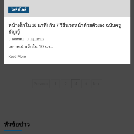
เปิด
ไลฟ์สไตล์
โอกาส
ผู้
ประกอบ
หน้าเด็กใน 10 นาที! กับ 7 วิธีนวดหน้าด้วยตัวเอง ฉบับครู
การ
ธัญญ์
ไทย
เจาะ
18/10/2019
admin1
ตลาด
อยากหน้าเด็กใน 10 นา...
จีน
จับ
Read
Read More
มือ
more
เขต
about
ปกครอง
หน้า
ตนเอง
เด็ก
Posts
Previous
1
2
4
Next
3
มองโกเลีย
ใน
pagination
ใน
10
มณฑล
นาที!
กาน
กับ
ซู่
7
สาธารณรัฐ
วิธี
ประชาชน
นวด
หัวข้อข่าว
จีน
หน้า
จัด
ด้วย