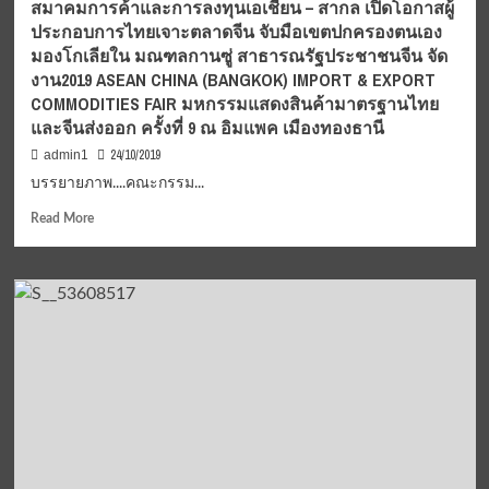
สมาคมการค้าและการลงทุนเอเชียน – สากล เปิดโอกาสผู้
ประกอบการไทยเจาะตลาดจีน จับมือเขตปกครองตนเอง
มองโกเลียใน มณฑลกานซู่ สาธารณรัฐประชาชนจีน จัด
งาน2019 ASEAN CHINA (BANGKOK) IMPORT & EXPORT
COMMODITIES FAIR มหกรรมแสดงสินค้ามาตรฐานไทย
และจีนส่งออก ครั้งที่ 9 ณ อิมแพค เมืองทองธานี
24/10/2019
admin1
บรรยายภาพ....คณะกรรม...
Read
Read More
more
about
สมาคม
การ
ค้า
และ
การ
ลงทุน
เอ
เชีย
น
–
สากล