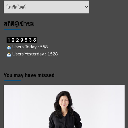
งาน2019
ตัว
หัวข้อ
ASEAN
เอง
ข่าว
CHINA
ฉบับ
(BANGKOK)
ครู
สถิติผูัเข้าชม
IMPORT
ธัญ
&
ญ์
EXPORT
COMMODITIES
FAIR
Users Today : 558
มหกรรม
Users Yesterday : 1528
แสดง
สินค้า
มาตรฐาน
ไทย
You may have missed
และ
จีน
ส่ง
ออก
ครั้ง
ที่
9
ณ
อิม
แพค