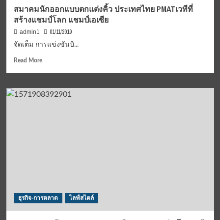
สมาคมนักออกแบบตกแต่งคิ้ว ประเทศไทย PMATเวทีที่
สร้างแชมป์โลก แชมป์เอเซีย
01/11/2019
admin1
จัดเต็ม การแข่งขันบิ...
Read
Read More
more
about
สมาคม
นัก
ออกแบบ
ตกแต่ง
คิ้ว
ประเทศไทย
PMATเวที
ที่
สร้าง
แชมป์
โลก
แชมป์
ธุรกิจ-การตลาด
ไลฟ์สไตล์
เอเซีย