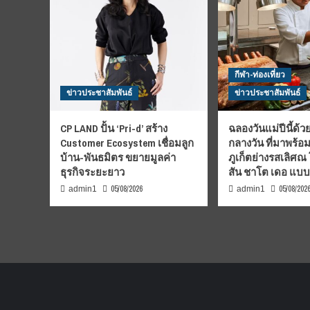
ชล
สุวรรณ
สอง
รุ่น
ฝั่ง
รวย
เจ้าพระยา”
ชนะ
มาร
กีฬา-ท่องเที่ยว
ข่าวประชาสัมพันธ์
ข่าวประชาสัมพันธ์
CP LAND ปั้น ‘Pri-d’ สร้าง
ฉลองวันแม่ปีนี้ด้วย
Customer Ecosystem เชื่อมลูก
กลางวัน ที่มาพร้อ
บ้าน-พันธมิตร ขยายมูลค่า
ภูเก็ตย่างรสเลิศณ
ธุรกิจระยะยาว
สัน ชาโต เดอ แบ
05/08/2026
05/08/202
admin1
admin1