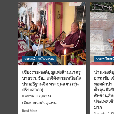
เชียงใหม่-
บูช
พุทธศาสนิกชน
โคก
ภาค
ปรา
เหนือ
จัด
ร่วม
พิธี
พลัง
พุท
บุญ
าภิ
ผ้าป่า
“ท้
ทองคำ
เวส
สร้าง
สุว
ปลี
จัน
ยอด
ปาง
ประเพณีและวัฒนธรรม
ประเพณีและ
พระ
พระ
ธาตุ
ปาง
เชิง
เชียงราย-องค์บุญแห่งล้านนาครู
น่าน-องค์
พระ
ชุม
บาธรรมชัย…เกจิดังสายเหนือนั่ง
ธรรมชัย เ
เดช
จังหวัด
ขลัง
ปรกอธิฐานจิต พระขุนแผน (รุ่น
ทอดผ้าป่า 
สกลนคร
ยิ่ง
สร้างศาลา)
เชิญ
ค้ำจุน ศิล
ใหญ
ร่วม
ศิษยานุศิษ
21/04/2024
admin
พิธี
ประเทศเข้
เชียงราย-องค์บุญแห่ง...
ยกยอด
มาก
ทองคำ
Read
Read More
เสาร์
17
admin