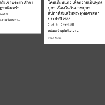
ฝั่งเจ้าพระยา สักกา
้า
โคมเทียนแก้ว เพื่อถวายเป็นพุทธ
ได้
ฎาบดินทร์”
บูชา เนื่องในวันมาฆบูชา
ให้
ประเทศ
สัปดาห์ส่งเสริมพระพุทธศาสนา
/03/2023
ประจำปี 2566
ุน
วงานวัฒนธร...
ิน
04/03/2023
admin
d
า
หม่อมเจ้าอุทัยกัญญา ...
e
ut
Read
Read More
านุศิษย์
more
ง
ธศาสนิกชน
about
ว
หม่อม
เทศ
เจ้า
นธรรม
อุทัย
กัญญา
ภาณุ
าพระยา
พันธุ์
า
นวน
เสด็จ
ฎา
ก
เป็น
นทร์
องค์
จำ
ประธาน
ใน
6
พิธี
ประทาน