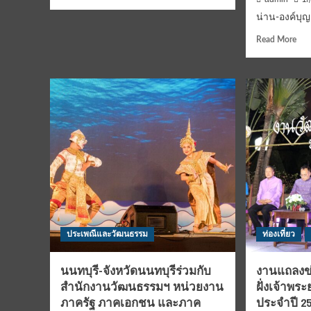
more
20
about
น่าน-องค์บุญ
ก.ค.67
เชียงราย-
เวลา
Rea
Read More
องค์
1100
mor
บุญ
น.เป็นต้น
abo
แห่ง
ไป
น่า
ล้าน
องค์
นาค
บุญ
รู
แห่
บาธรรม
ล้า
ชัย…
นา
เกจิ
ครู
ดัง
ธรร
สาย
ชัย
เหนือ
เจ้า
นั่ง
อาว
ปรก
วัด
อธิ
ประเพณีและวัฒนธรรม
ท่องเที่ยว
ศรี
ฐาน
พัน
จิต
ต้น
นนทบุรี-จังหวัดนนทบุรีร่วมกับ
พระ
งานแถลงข
ทอ
ขุนแผน
สำนักงานวัฒนธรรมฯ หน่วยงาน
ฝั่งเจ้าพ
ผ้าป
(รุ่น
ภาครัฐ ภาคเอกชน และภาค
ประจำปี 256
ยก
สร้าง