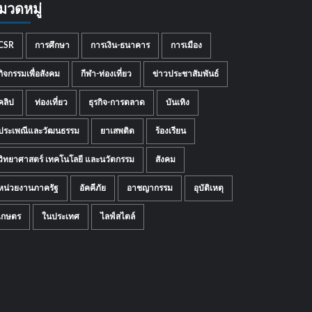
มวดหมู่
CSR
การศึกษา
การเงิน-ธนาคาร
การเมือง
กิจกรรมเพื่อสังคม
กีฬา-ท่องเที่ยว
ข่าวประชาสัมพันธ์
คลิป
ท่องเที่ยว
ธุรกิจ-การตลาด
บันเทิง
ประเพณีและวัฒนธรรม
ยาเสพติด
ร้องเรียน
วิทยาศาสตร์ เทคโนโลยี และนวัตกรรม
สังคม
หน่วยงานภาครัฐ
อัคคีภัย
อาชญากรรม
อุบัติเหตุ
เกษตร
ในประเทศ
ไลฟ์สไตล์