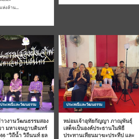
more
about
แห่งล้าน...
กรม
d
หม่อน
e
ไหม
ut
จัด
น-
งาน
“ตรา
นก
ง
ยูง
น
พระ
ราช
บา
ทานฯ
ม
ครั้ง
ที่
18”
าส
ดัน
มาตรฐาน
ประเพณีและวัฒนธรรม
ประเพณีและวัฒนธรรม
ไหม
ไทย
่าวงานวัฒนธรรมสอง
หม่อมเจ้าอุทัยกัญญา ภาณุพันธุ์
สร้าง
ด
ชื่อ
ระยา มหาเจษฎาบดินทร์
เสด็จเป็นองค์ประธานในพิธี
่า
สร้าง
6 “วิถีน้ำ วิถีนนท์ ยล
ประทานเทียนมาฆะประทีป และ
ราย