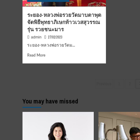
น้ำ
ภาค
วิถี
เอกชน
ระยอง-หลวงพ่อรวยวัดมาบตาพุด
นนท
และ
จัดพิธีพุทธาภิเษกท้าวเวสสุวรรณ
ยล
ภาค
สาย
รุ่น รวยชนะมาร
ประชาชน
ชล
จัด
27/02/2023
admin
สอง
งาน
ฝั่ง
ระยอง-หลวงพ่อรวยวัดม...
วัฒนธรรม
เจ้
สอง
Read
Read More
สัก
ฝั่ง
more
กา
เจ้าพระยา
about
ระ
มหา
ระยอง-
มห
เจษฎา
หลวง
Posts
เจษ
บดินทร์
Previous
1
2
พ่อ
บดิน
ภาย
pagination
รวย
ใต้
วัด
You may have missed
แนวคิด
มาบตาพุด
“วิถี
จัด
น้ำ
พิธี
วิถี
พุทธ
นนท์
าภิเษก
ยล
ท้าว
สาย
เวส