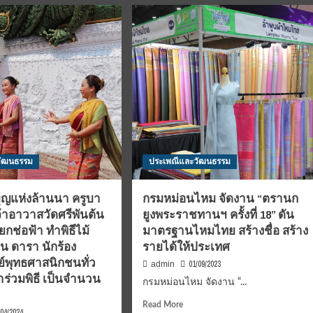
า
ปิด
ทอง
สาท
แห่
สรง
น้ำ
ธ
องค์
เษก
หลวง
าว
พ่อ
ติ้ว
รรณ
วัด
ทรา
หัว
ถนน
วัฒนธรรม
ประเพณีและวัฒนธรรม
คุณ
ประจำ
ปี
บุญแห่งล้านนา ครูบา
กรมหม่อนไหม จัดงาน “ตรานก
พุทธศักราช
จ้าอาวาสวัดศรีพันต้น
”เข้ม
ยูงพระราชทานฯ ครั้งที่ 18” ดัน
2567
จัด
ยกช่อฟ้า ทำพิธีไม้
มาตรฐานไหมไทย สร้างชื่อ สร้าง
งาน
ปิน ดารา นักร้อง
รายได้ให้ประเทศ
่
อย่าง
ย์พุทธศาสนิกชนทั่ว
01/09/2023
admin
ยิ่ง
าร่วมพิธี เป็นจำนวน
ใหญ่
กรมหม่อนไหม จัดงาน “...
Read
Read More
/04/2024