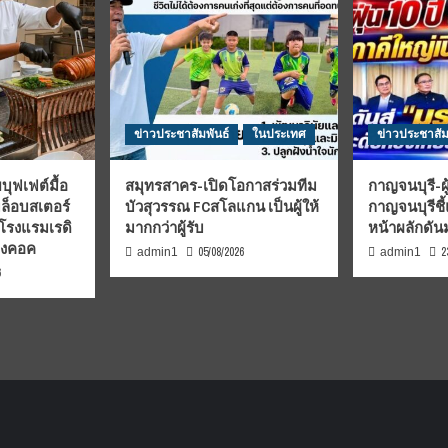
2566
ข่าวประชาสัมพันธ์
ในประเทศ
ข่าวประชาสัม
บุฟเฟต์มื้อ
สมุทรสาคร-เปิดโอกาสร่วมทีม
กาญจนบุรี-ผู
มล็อบสเตอร์
บัวสุวรรณ FCสโลแกน เป็นผู้ให้
กาญจนบุรีชี
 โรงแรมเรดิ
มากกว่าผู้รับ
หน้าผลักดั
บงคอค
05/08/2026
2
admin1
admin1
6