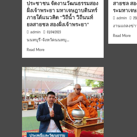
ประชาชน จัดงานวัฒนธรรมสอง
สายชล สอง
ช่อฟ
ศาลา)
ทำ
ฝั่งเจ้าพระยา มหาเจษฎาบดินทร์
ระมหาเจษ
พิธี
ภายใต้แนวคิด “วิถีน้ำ วิถีนนท์
25
admin
ไม้
ยลสายชล สองฝั่งเจ้าพระยา”
ค้ำจ
งานแถลงข่า
ศิลป
01/04/2023
admin
Rea
Read More
ดาร
นนทบุรี-จังหวัดนนทบุ...
mor
นัก
abo
ร้อง
Read
Read More
งาน
ศิษย
more
แถล
พุท
about
ข่า
ทั่ว
นนทบุรี-
งาน
ประ
จังหวัด
วัฒ
เข้า
นนทบุรี
สอง
ร่วม
ร่วม
ฝั่ง
พิธี
กับ
เจ้
เป็น
สำนักงาน
มห
จำ
วัฒน
เจษ
มา
ธร
บดิ
รมฯ
ประ
หน่วย
ปี
งาน
256
ภาค
“วิถี
ประเพณีและวัฒนธรรม
รัฐ