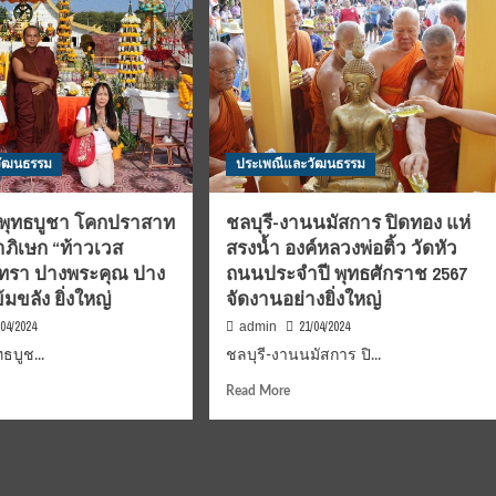
วัฒนธรรม
ประเพณีและวัฒนธรรม
วัดพุทธบูชา โคกปราสาท
ชลบุรี-งานนมัสการ ปิดทอง แห่
ธาภิเษก “ท้าวเวส
สรงน้ำ องค์หลวงพ่อติ้ว วัดหัว
นทรา ปางพระคุณ ปาง
ถนนประจำปี พุทธศักราช 2567
มขลัง ยิ่งใหญ่
จัดงานอย่างยิ่งใหญ่
/04/2024
21/04/2024
admin
ทธบูช...
ชลบุรี-งานนมัสการ ปิ...
d
Read
Read More
e
more
ut
about
ัมย์-
ชลบุรี-
งาน
ธ
นมัสการ