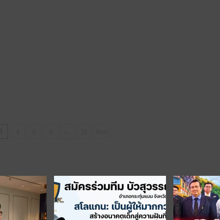
เทียน
มาฆะ
์
ประทีป
และ
โคม
เทียน
แก้ว
เพื่อ
าพระยา
ถวาย
เป็น
พุทธ
บูชา
า
เนื่อง
ฎา
ใน
4
5
6
15
Next
3
…
ทร์”
วัน
มาฆบูชา
สัปดาห์
ส่ง
เสริม
พระพุทธ
ศาสนา
ประจำ
ปี