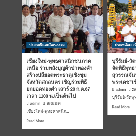
ประเพณีและวัฒนธรรม
ประเพณีและ
เชียงใหม่-พุทธศาสนิกชนภาค
บุรีรัมย์-
เหนือ ร่วมพลังบุญผ้าป่าทองคำ
จัดพิธีพุท
สร้างปลียอดพระธาตุเชิงชุม
สุวรรณจั
จังหวัดสกลนคร เชิญร่วมพิธี
พระเดช”เข้
ยกยอดทองคำ เสาร์ 20 ก.ค.67
23
admin
เวลา 1100 น.เป็นต้นไป
บุรีรัมย์-วัดพุ
30/06/2024
admin
Rea
Read More
เชียงใหม่-พุทธศาสนิก...
mor
abo
Read
Read More
บุรีร
more
วัด
about
พุท