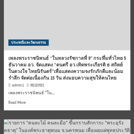
ทโธ-
ถ้ำ
บาตร
จัด
พิธี
บวงสรวง
หล่อ
ประเพณีและวัฒนธรรม
พระพุทธ
รูป
องค์
เพลงพระราชนิพนธ์ “ในหลวงรัชกาลที่ 9” กระหึ่มทั่วไทย 5
ที่
ธันวาคม อว. จัดแสดง “ดนตรี อว.เทิดพระเกียรติ ธ สถิตย์
99
ในดวงใจ ไทยนิรันดร์”เพื่อแสดงความจงรักภักดีและน้อม
ถวาย
รำลึก จัดต่อเนื่องกัน 15 วัน ส่งมอบความสุขให้คนไทย
เป็น
พระ
05/12/2021
admin1
ราช
เพลงพระราชนิพนธ์ “ใน...
กุศล
เนื่อง
Read
Read More
ใน
more
วัน
about
คล้าย
เพลง
วันพระ
พระ
บรม
ราช