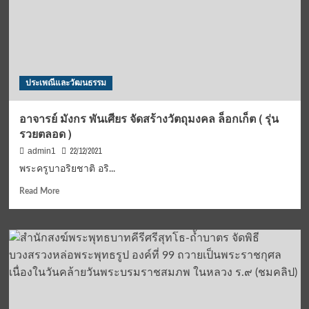
ศาลา
การเปรียญ
วัด
โคธา
ราม
ประเพณีและวัฒนธรรม
อาจารย์ มังกร พันเศียร จัดสร้างวัตถุมงคล ล็อกเก็ต ( รุ่น
รวยตลอด )
22/12/2021
admin1
พระครูบาอริยชาติ อริ...
Read
Read More
more
about
อาจารย์
มังกร
พัน
เศียร
จัด
สร้าง
วัตถุ