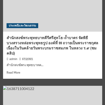
มงคล
ล็อก
เก็ต
(
รุ่น
ประเพณีและวัฒนธรรม
รวย
ตลอด
)
สำนักสงฆ์พระพุทธบาทคีรีศรีสุทโธ-ถ้ำบาตร จัดพิธี
บวงสรวงหล่อพระพุทธรูป องค์ที่ 99 ถวายเป็นพระราชกุศล
เนื่องในวันคล้ายวันพระบรมราชสมภพ ในหลวง ร.๙ (ชม
คลิป)
07/12/2021
admin
สำนักสงฆ์พระพุทธบาทค...
Read
Read More
more
about
สำนักสงฆ์
พระพุทธบาท
คีรี
ศรี
สุ