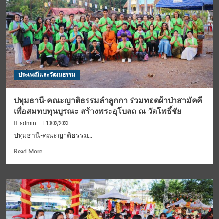
บาท
เพื่อ
ให้
โครงการ
เจ้า
อบรม
อาวาส
บาลี
วัด
เขต
อินทรวิหาร
ปกครอง
กรุงเทพฯ
คณะ
สงฆ์
ประเพณีและวัฒนธรรม
จ.นนทบุรี
ปทุมธานี-คณะญาติธรรมลำลูกกา ร่วมทอดผ้าป่าสามัคคี
เพื่อสมทบทุนบูรณะ สร้างพระอุโบสถ ณ วัดโพธิ์ชัย
13/02/2023
admin
ปทุมธานี-คณะญาติธรรม...
Read
Read More
more
about
ปทุมธานี-
คณะ
ญาติ
ธรรม
ลำลูกกา