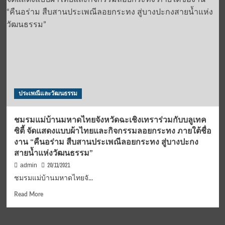
ความ
คนละ
จงรัก
มือ”
ภักดี
ขึ้น
และ
กราบ
น้อม
สัก
รำลึก
การะ
จัด
“พระ
ต่อ
อุ
เนื่อง
รัง
ประเพณีและวัฒนธรรม
กัน
คธา
15
ตุ”
วัน
ใน
ชมรมแม่บ้านมหาดไทยจังหวัดฉะเชิงเทราร่วมกับบลูเทค
ส่ง
องค์
ซิตี้ จัดแสดงแบบผ้าไทยและกิจกรรมลอยกระทง ภายใต้ชื่อ
มอบ
พระ
งาน “คืนอร่าม สืบสานประเพณีลอยกระทง สู่บางปะกง
ความ
ธาตุพนม
สายน้ำแห่งวัฒนธรรม”
สุข
จ.นครพนม
ให้
เพื่อ
20/11/2021
admin
คน
เผยแผ่
ชมรมแม่บ้านมหาดไทยจั...
ไทย
พุทธ
ประวัติ
Read
Read More
และ
more
ความ
about
เป็น
ชมรม