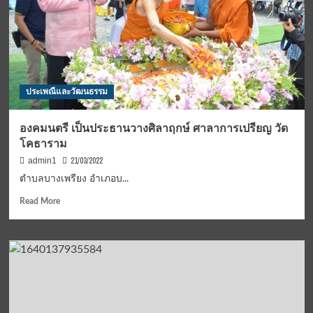
Chinese
New
Year
and
Students’
lnnovative
Challenge
ประเพณีและวัฒนธรรม
2023
องคมนตรี เป็นประธานวางศิลาฤกษ์ ศาลาการเปรียญ วัด
โคธาราม
21/03/2022
admin1
ตำบลบางเพรียง อำเภอบ...
Read
Read More
more
about
องคมนตรี
เป็น
ประธาน
วาง
ศิลา
ฤกษ์