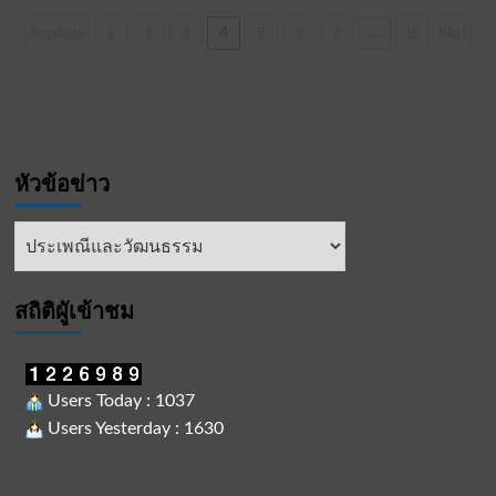
มา
แม่
Posts
Previous
1
2
3
5
6
7
15
Next
4
…
บ้าน
pagination
มหาดไทย
จังหวัด
ฉะเชิงเทรา
ร่วม
กับ
บลู
หัวข้อข่าว
เทค
ซิตี้
จัด
หัวข้อ
แสดง
ข่าว
แบบ
ผ้า
สถิติผูัเข้าชม
ไทย
และ
กิจกรรม
ลอย
กระทง
Users Today : 1037
ภาย
Users Yesterday : 1630
ใต้
ชื่อ
งาน