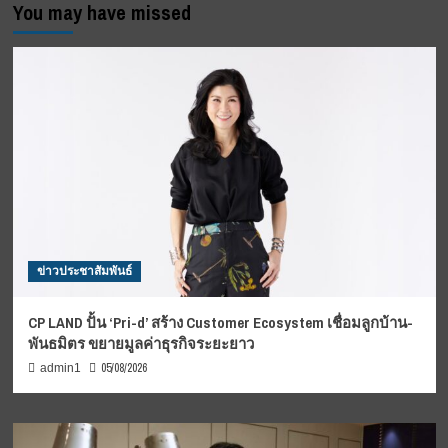
“คืน
You may have missed
อร่าม
สืบสาน
ประเพณี
ลอย
กระทง
สู่
บางปะกง
สายน้ำ
แห่ง
วัฒนธรรม”
ข่าวประชาสัมพันธ์
CP LAND ปั้น ‘Pri-d’ สร้าง Customer Ecosystem เชื่อมลูกบ้าน-
พันธมิตร ขยายมูลค่าธุรกิจระยะยาว
05/08/2026
admin1