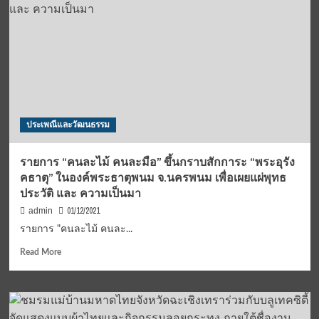
ราช
นิพนธ์
สมภพ
“ในหลวง
ในหลวง
รัชกาล
ร.๙
ที่
(ชม
9” กระหึ่ม
คลิป)
ทั่ว
ไทย
5
ธันวาคม อว.
ประเพณีและวัฒนธรรม
จัด
แสดง
“ดนตรี
รายการ “คนละไม้ คนละมือ” ขึ้นกราบสักการะ “พระอุรัง
อว.เทิด
คธาตุ” ในองค์พระธาตุพนม จ.นครพนม เพื่อเผยแผ่พุทธ
พระ
ประวัติ และ ความเป็นมา
เกียรติ
ธ
01/12/2021
admin
สถิตย์
รายการ "คนละไม้ คนละ...
ใน
ดวงใจ
Read
Read More
ไทย
more
นิ
about
รัน
รายการ
ดร์”เพื่อ
“คนละ
แสดง
ไม้