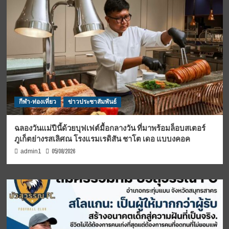
กีฬา-ท่องเที่ยว
ข่าวประชาสัมพันธ์
ฉลองวันแม่ปีนี้ด้วยบุฟเฟต์มื้อกลางวัน ที่มาพร้อมล็อบสเตอร์
ภูเก็ตย่างรสเลิศณ โรงแรมเรดิสัน ชาโต เดอ แบบงคอค
05/08/2026
admin1