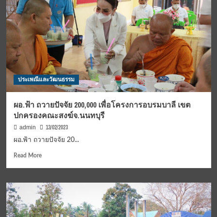
ม.ล.ภัทร
สุดา
พร้อม
ด้วย
ผอ.ฟ้า
ถวาย
สมเด็จ
บาง
ประเพณีและวัฒนธรรม
ขุน
พรหม
3
ผอ.ฟ้า ถวายปัจจัย 200,000 เพื่อโครงการอบรมบาลี เขต
พัน
ปกครองคณะสงฆ์จ.นนทบุรี
องค์
และ
13/02/2023
admin
กล้อง
ผอ.ฟ้า ถวายปัจจัย 20...
อุปกรณ์
การ
Read
Read More
ส่อง
more
พระ
about
รวม
ผอ.ฟ้า
เกือบ
ถวาย
3
ปัจจัย
แสน
200,000