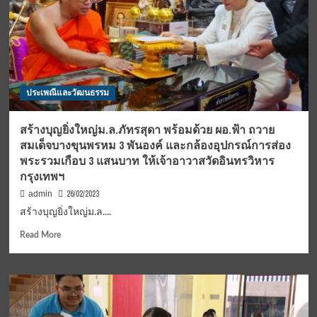
ประเพณีและวัฒนธรรม
สร้างบุญยิ่งใหญ่ม.ล.ภัทรสุดา พร้อมด้วย ผอ.ฟ้า ถวาย
สมเด็จบางขุนพรหม 3 พันองค์ และกล้องอุปกรณ์การส่อง
พระรวมเกือบ 3 แสนบาท ให้เจ้าอาวาสวัดอินทรวิหาร
กรุงเทพฯ
26/02/2023
admin
สร้างบุญยิ่งใหญ่ม.ล....
Read
Read More
more
about
สร้าง
บุญ
ยิ่ง
ใหญ่