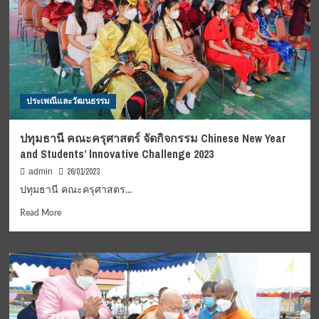
ร่วม
ทอด
ผ้าป่า
สามัคคี
เพื่อ
สมทบ
ทุน
ประเพณีและวัฒนธรรม
บูรณะ
สร้าง
พระ
ปทุมธานี คณะครุศาสตร์ จัดกิจกรรม Chinese New Year
อุโบสถ
and Students’ lnnovative Challenge 2023
ณ
วัด
26/01/2023
admin
โพธิ์ชัย
ปทุมธานี คณะครุศาสตร...
Read
Read More
more
about
ปทุมธานี
คณะ
ครุศาสตร์
จัด
กิจกรรม