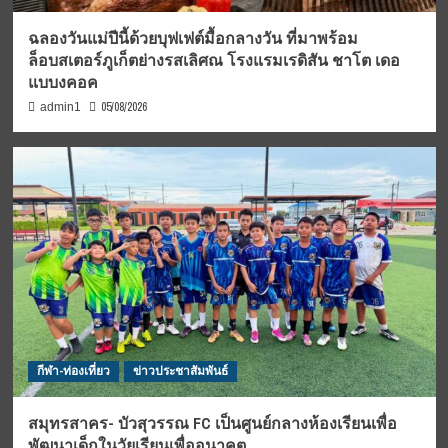
ฉลองวันแม่ปีนี้ด้วยบุฟเฟต์มื้อกลางวัน ที่มาพร้อม
ล็อบสเตอร์ภูเก็ตย่างรสเลิศณ โรงแรมเรดิสัน ชาโต เดอ
แบบงคอค
05/08/2026
admin1
กีฬา-ท่องเที่ยว
ข่าวประชาสัมพันธ์
สมุทรสาคร- บัวสุวรรณ FC เป็นศูนย์กลางห้องเรียนเพื่อ
พัฒนาเด็กในวัยเรียนเพื่ออนาคต