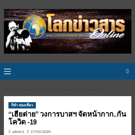
Skip
to
content
Primary
Menu
HOME
“เฮียต่าย” วงการบาสฯ จัดหน้ากาก..กันโควิด -19
กีฬา-ท่องเที่ยว
“เฮียต่าย” วงการบาสฯ จัดหน้ากาก..กัน
โควิด -19
admin1
17/03/2020