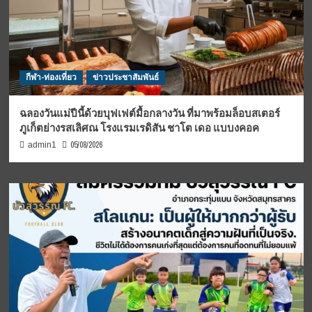
กีฬา-ท่องเที่ยว
ข่าวประชาสัมพันธ์
ฉลองวันแม่ปีนี้ด้วยบุฟเฟต์มื้อกลางวัน ที่มาพร้อมล็อบสเตอร์
ภูเก็ตย่างรสเลิศณ โรงแรมเรดิสัน ชาโต เดอ แบบงคอค
05/08/2026
admin1