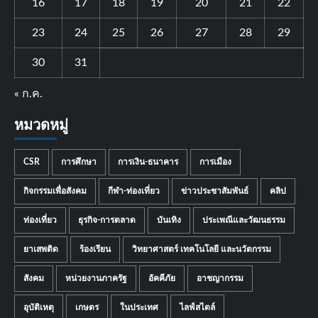
16
17
18
19
20
21
22
23
24
25
26
27
28
29
30
31
« ก.ค.
หมวดหมู่
CSR
การศึกษา
การเงิน-ธนาคาร
การเมือง
กิจกรรมเพื่อสังคม
กีฬา-ท่องเที่ยว
ข่าวประชาสัมพันธ์
คลิป
ท่องเที่ยว
ธุรกิจ-การตลาด
บันเทิง
ประเพณีและวัฒนธรรม
ยาเสพติด
ร้องเรียน
วิทยาศาสตร์ เทคโนโลยี และนวัตกรรม
สังคม
หน่วยงานภาครัฐ
อัคคีภัย
อาชญากรรม
อุบัติเหตุ
เกษตร
ในประเทศ
ไลฟ์สไตล์