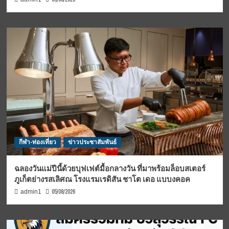
กีฬา-ท่องเที่ยว
ข่าวประชาสัมพันธ์
ฉลองวันแม่ปีนี้ด้วยบุฟเฟต์มื้อกลางวัน ที่มาพร้อมล็อบสเตอร์
ภูเก็ตย่างรสเลิศณ โรงแรมเรดิสัน ชาโต เดอ แบบงคอค
05/08/2026
admin1