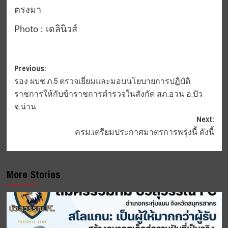
ตรงมา
Photo : เดลินิวส์
Post
Previous:
รอง ผบช.ภ.5 ตรวจเยี่ยมและมอบนโยบายการปฏิบัติ
navigation
ราชการให้กับข้าราชการตำรวจในสังกัด สภ.อวน อ.ปัว
จ.น่าน
Next:
ครม.เตรียมประกาศมาตรการพรุ่งนี้ ดังนี้
More Stories