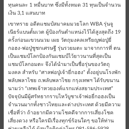
ทุนคนละ 1 หมื่นบาท ซึ่งมีทั้งหมด 31 ทุนเป็นจำนวน
เงิน 3,1 แสนบาท
เขาทราย อดีตแชมป์สมาคมมวยโลก WBA รุ่นจู
เนียร์แบนตั้มเวต ผู้ป้องกันตำแหน่งไว้ได้สูงสุดถึง 19
ครั้งก่อนแขวนนวม เผย วัตถุมงคลเหรียญพ่อปู่ยี่
กอฮง-พ่อปู่ชูชกเศรษฐี รุ่นรวยมตะ มาจากการที่ ตน
เป็นแชมป์โลกป้องกันแชมป์ไว้ยาวนานที่สุดเป็น
แชมป์โลกอมตะ จึงได้นำมาเป็นชื่อรุ่นของวัตถุ
มงคล สำหรับ “ศาลพ่อปู่เจ้ายี่กอฮง” ตั้งอยู่บนโรงพัก
พลับพลาไชย ถ.พลับพลาไชย กรุงเทพฯ ได้รับขนาน
นามว่า “เทพเจ้าหวยองค์แรกแห่งสยามประเทศ”
ปัจจุบันมีผู้ศรัทธากราบไหว้บูชาเจ้าพ่อยี่กอฮงเป็น
จำนวนมากทั้งชาวไทยและต่างประเทศ ด้วยมีความ
เชื่อที่ว่า ถ้าอยากมีความโชคดีจากการเสี่ยงโชค
เสี่ยงดวง หรือใครมีเรื่องทุกข์ร้อนใดๆ ขอให้ท่าน