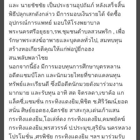
และ นายชัชชัย เป็นประธานอุปถัมภ์ หลังเสร็จสิ้น
พิธีปลุกเสกดังกล่าว มีการมอบเงินรายได้ จัดซื้อ
อุปกรณ์การแพทย์ มอบให้โรงพยาบาล
พระนครศรีอยุธยา,รพ.ชุมชนตำบลสวนพริก , เพื่อ
รักษาพระสงฆ์อาพาธและบุคคลทั่วไป, สมทบทุน
สร้างหอเกียรติคุณให้แก่พ่อปู่ยี่กอฮง
สน.พลับพลาไชย
นอกจากนี้ยัง มีการมอบทุนการศึกษาบุตรหลาน
อดีตแชมป์โลก และนักมวยไทยที่ขาดแคลนทุน
ทรัพย์และเรียนดี ซึ่งมีอดีตนักมวยดังมาร่วมงาน
มากมาย และรับทุน อาทิ สด จิตรลดา,เขาค้อ แก
แล็คซี่,แซมซั่น กระทิงแดงยิม,พิชิต ช.ศิริวัฒน์,ยอด
สนั่น ศิษย์ยอดธง,ฉัตรชัย สาสะกุล,เด่นเก้าแสน
กระทิงแดงยิม,โอเล่ห์ดง กระทิงแดงยิม,คมพยัคฆ์
กระทิงแดงยิม,พรสวรรค์ ป.ประมุข,สุริยัน นครหลวง
โปรโมชั่น ,ศรพิชัย กระทิงแดงยิม ฯลฯ มาร่วมรับ