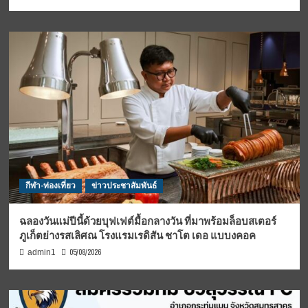
กีฬา-ท่องเที่ยว
ข่าวประชาสัมพันธ์
ฉลองวันแม่ปีนี้ด้วยบุฟเฟต์มื้อกลางวัน ที่มาพร้อมล็อบสเตอร์
ภูเก็ตย่างรสเลิศณ โรงแรมเรดิสัน ชาโต เดอ แบบงคอค
05/08/2026
admin1