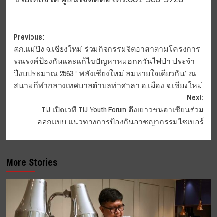
ช่วยเหลือได้ ผู้สนใจติดต่อโทร.081-586-5928
Post
Previous:
สภ.แม่ปิง จ.เชียงใหม่ ร่วมกิจกรรมจิตอาสาตามโครงการ
navigation
รณรงค์ป้องกันและแก้ไขปัญหาหมอกควันไฟป่า ประจำ
ปีงบประมาณ 2563 ” พลังเชียงใหม่ ลมหายใจเดียวกัน” ณ
สนามกีฬากลางเทศบาลตำบลท่าศาลา อ.เมือง จ.เชียงใหม่
Next:
TIJ เปิดเวที TIJ Youth Forum ดึงเยาวชนอาเซียนร่วม
ออกแบบ แนวทางการป้องกันอาชญากรรมไซเบอร์
More Stories