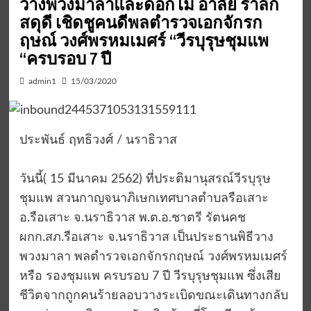
วางพวงมาลาและดอกไม้ อาลัย รำลึก
สดุดี เชิดชูคนดีพลตำรวจเอกจักรก
ฤษณ์ วงศ์พรหมเมศร์ “วีรบุรุษชุมแพ
“ครบรอบ 7 ปี
admin1
15/03/2020
ประพันธ์ ฤทธิวงศ์ / นราธิวาส
วันนี้( 15 มีนาคม 2562) ที่ประติมานุสรณ์วีรบุรุษ
ชุมแพ สวนกาญจนาภิเษกเทศบาลตำบลรือเสาะ
อ.รือเสาะ จ.นราธิวาส พ.ต.อ.ชาตรี รัตนคช
ผกก.สภ.รือเสาะ จ.นราธิวาส เป็นประธานพิธีวาง
พวงมาลา พลตำรวจเอกจักรกฤษณ์ วงศ์พรหมเมศร์
หรือ รองชุมแพ ครบรอบ 7 ปี วีรบุรุษชุมแพ ซึ่งเสีย
ชีวิตจากถูกคนร้ายลอบวางระเบิดขณะเดินทางกลับ