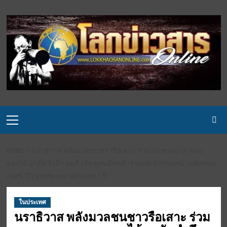
Skip
to
content
Primary
Menu
HOME
นราธิวาส พลังมวลชนชาวรือเสาะ ร่วมวางพวงมาลาและ
ดอกไม้ อาลัย รำลึก สดุดี เชิดชูคนดีพลตำรวจเอกจักรกฤษณ์ วงศ์พรหม
เมศร์ “วีรบุรุษชุมแพ “ครบรอบ 7 ปี
ในประเทศ
นราธิวาส พลังมวลชนชาวรือเสาะ ร่วม