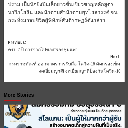
ปราม เป็นนักยิงปืนเล็กยาวขั้นเชี่ยวชาญหลักสูตร
นาวิกโยธิน และนักดาบสำนักดาบพุทไธสวรรค์ จน
กระทั่งมาจบชีวิตผู้พิทักษ์สันติราษฏร์ดังกล่าว
Post
Previous:
ครบ 7 ปี การจากไปของ”รองชุมแพ”
navigation
Next:
กรมราชทัณฑ์ ออกมาตรการรับมือ โควิด-19 คัดกรองเข้ม
งดเยี่ยมญาติ! งดเยี่ยมญาติป้องกันโควิด-19
More Stories