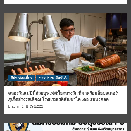
กีฬา-ท่องเที่ยว
ข่าวประชาสัมพันธ์
ฉลองวันแม่ปีนี้ด้วยบุฟเฟต์มื้อกลางวัน ที่มาพร้อมล็อบสเตอร์
ภูเก็ตย่างรสเลิศณ โรงแรมเรดิสัน ชาโต เดอ แบบงคอค
05/08/2026
admin1