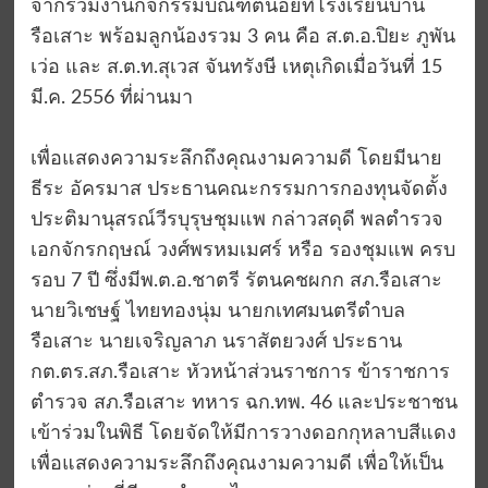
จากร่วมงานกิจกรรมบัณฑิตน้อยที่โรงเรียนบ้าน
รือเสาะ พร้อมลูกน้องรวม 3 คน คือ ส.ต.อ.ปิยะ ภูพัน
เว่อ และ ส.ต.ท.สุเวส จันทรังษี เหตุเกิดเมื่อวันที่ 15
มี.ค. 2556 ที่ผ่านมา
เพื่อแสดงความระลึกถึงคุณงามความดี โดยมีนาย
ธีระ อัครมาส ประธานคณะกรรมการกองทุนจัดตั้ง
ประติมานุสรณ์วีรบุรุษชุมแพ กล่าวสดุดี พลตำรวจ
เอกจักรกฤษณ์ วงศ์พรหมเมศร์ หรือ รองชุมแพ ครบ
รอบ 7 ปี ซึ่งมีพ.ต.อ.ชาตรี รัตนคชผกก สภ.รือเสาะ
นายวิเชษฐ์ ไทยทองนุ่ม นายกเทศมนตรีตำบล
รือเสาะ นายเจริญลาภ นราสัตยวงศ์ ประธาน
กต.ตร.สภ.รือเสาะ หัวหน้าส่วนราชการ ข้าราชการ
ตำรวจ สภ.รือเสาะ ทหาร ฉก.ทพ. 46 และประชาชน
เข้าร่วมในพิธี โดยจัดให้มีการวางดอกกุหลาบสีแดง
เพื่อแสดงความระลึกถึงคุณงามความดี เพื่อให้เป็น