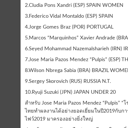
2.Cludia Pons Xandri (ESP) SPAIN WOMEN
3.Federico Vidal Montaldo (ESP) SPAIN
4.Jorge Gomes Braz (POR) PORTUGAL
5.Marcos “Marquinhos” Xavier Andrade (BRA
6.Seyed Mohammad Nazemalsharieh (IRN) IR
7.Jose Maria Pazos Mendez “Pulpis” (ESP) 
8.Wilson Nbrega Sabia (BRA) BRAZIL WOM
9.Sergey Skorovich (RUS) RUSSIA N.T.
10.Ryuji Suzuki (JPN) JAPAN UNDER 20
สำหรับ Jose Maria Pazos Mendez “Pulpis” “โ
ไทยทำผลงานได้อย่างยอดเยี่ยมในปี2019กับการ
ไฟว์2019 มาครองอย่างยิ่งใหญ่