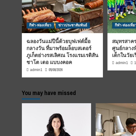
กีฬา-ท่องเที่ยว
ข่าวประชาสัมพันธ์
กีฬา-ท่องเที่ย
ฉลองวันแม่ปีนี้ด้วยบุฟเฟต์มื้อ
สมุทรสาคร
กลางวัน ที่มาพร้อมล็อบสเตอร์
ศูนย์กลางห
ภูเก็ตย่างรสเลิศณ โรงแรมเรดิสัน
เด็กในวัยเ
ชาโต เดอ แบบงคอค
1
admin1
05/08/2026
admin1
You may have missed