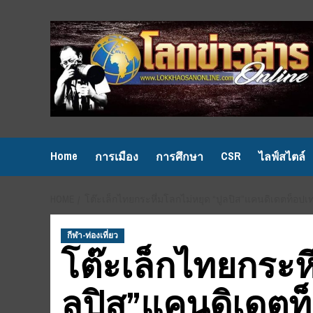
Skip
to
content
Home
CSR
การเมือง
การศึกษา
ไลฟ์สไตล์
HOME
โต๊ะเล็กไทยกระหึ่มโลกไม่หยุด “ปูลปิส”แคนดิเดตท็อปเท
กีฬา-ท่องเที่ยว
โต๊ะเล็กไทยกระหึ
ลปิส”แคนดิเดตท็