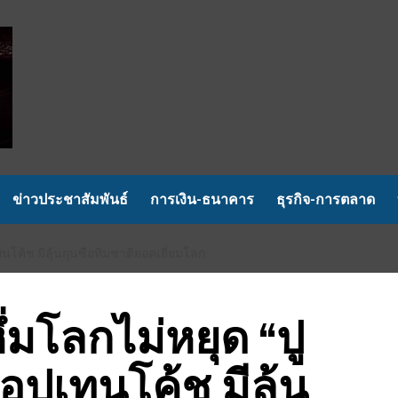
ข่าวประชาสัมพันธ์
การเงิน-ธนาคาร
ธุรกิจ-การตลาด
นโค้ช มีลุ้นกุนซือทีมชาติยอดเยี่ยมโลก
่มโลกไม่หยุด “ปู
อปเทนโค้ช มีลุ้น