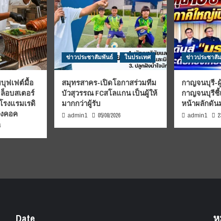
ข่าวประชาสัมพันธ์
ในประเทศ
ข่าวประชาสัม
บุฟเฟต์มื้อ
สมุทรสาคร-เปิดโอกาสร่วมทีม
กาญจนบุรี-ผู
มล็อบสเตอร์
บัวสุวรรณ FCสโลแกน เป็นผู้ให้
กาญจนบุรีชี
 โรงแรมเรดิ
มากกว่าผู้รับ
หน้าผลักดั
บงคอค
05/08/2026
2
admin1
admin1
6
Date
ห