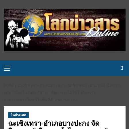
Skip
to
content
Primary
Menu
HOME
ฉะเชิงเทรา-อำเภอบางปะกง จัดกิจกรรม”เดินแบบผ้าไทยการ
กุศล” เนื่องในวันสตรีสากลเพื่อหารายได้ใช้ในกิจกรรม
สาธารณประโยชน์ในพื้นที่อำเภอบางปะกง
ในประเทศ
ฉะเชิงเทรา-อำเภอบางปะกง จัด