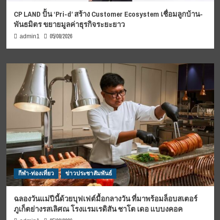
CP LAND ปั้น ‘Pri-d’ สร้าง Customer Ecosystem เชื่อมลูกบ้าน-
พันธมิตร ขยายมูลค่าธุรกิจระยะยาว
05/08/2026
admin1
กีฬา-ท่องเที่ยว
ข่าวประชาสัมพันธ์
ฉลองวันแม่ปีนี้ด้วยบุฟเฟต์มื้อกลางวัน ที่มาพร้อมล็อบสเตอร์
ภูเก็ตย่างรสเลิศณ โรงแรมเรดิสัน ชาโต เดอ แบบงคอค