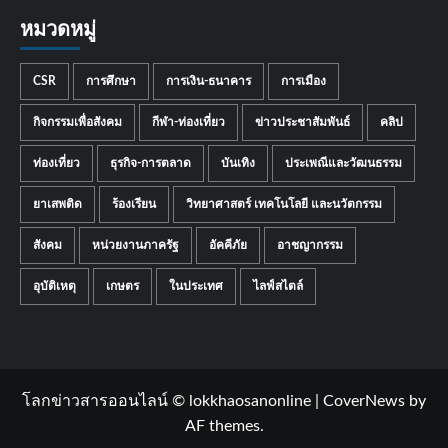
หมวดหมู่
CSR
การศึกษา
การเงิน-ธนาคาร
การเมือง
กิจกรรมเพื่อสังคม
กีฬา-ท่องเที่ยว
ข่าวประชาสัมพันธ์
คลิป
ท่องเที่ยว
ธุรกิจ-การตลาด
บันเทิง
ประเพณีและวัฒนธรรม
ยาเสพติด
ร้องเรียน
วิทยาศาสตร์ เทคโนโลยี และนวัตกรรม
สังคม
หน่วยงานภาครัฐ
อัคคีภัย
อาชญากรรม
อุบัติเหตุ
เกษตร
ในประเทศ
ไลฟ์สไตล์
โลกข่าวสารออนไลน์ © lokkhaosanonline
|
CoverNews
by
AF themes.