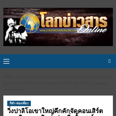
Skip
to
content
Primary
Menu
HOME
วิ่งปาลิโอเขาใหญ่คึกคักจัดคอนเสิร์ตและกิจกรรมศิลปะก่อนวิ่ง
ทั้งเสาร์-อาทิตย์ พร้อมเปิดรับสมัครสถานที่จัดเพิ่มเติมให้ ล่าสุดสมัคร
เกือบ 1000 แล้ว
กีฬา-ท่องเที่ยว
วิ่งปาลิโอเขาใหญ่คึกคักจัดคอนเสิร์ต