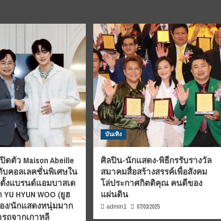
บันเทิง
 เปิดตัว Maison Abeille
ศิลปิน-นักแสดง-พิธีกรรับรางวัล
ะดับคอลเลคชั่นพิเศษใน
สมาคมสื่อสร้างสรรค์เพื่อสังคม
ตั้งแบรนด์แอมบาสเด
โล่ประกาศกิตติคุณ คนดีของ
ุด YU HYUN WOO (ยูฮ
แผ่นดิน
้อง/นักแสดงหนุ่มมาก
07/03/2025
admin1
รถจากเกาหลี