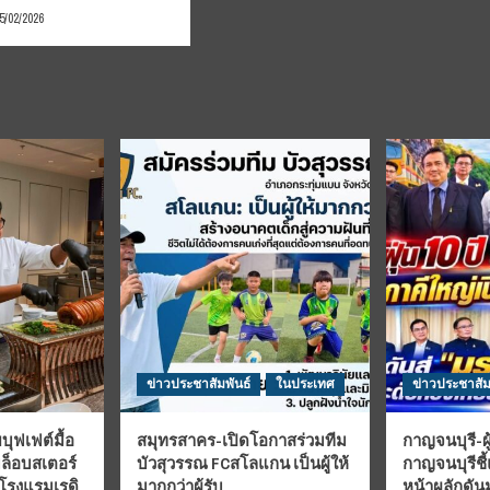
5/02/2026
ข่าวประชาสัมพันธ์
ในประเทศ
ข่าวประชาสัม
บุฟเฟต์มื้อ
สมุทรสาคร-เปิดโอกาสร่วมทีม
กาญจนบุรี-ผู
มล็อบสเตอร์
บัวสุวรรณ FCสโลแกน เป็นผู้ให้
กาญจนบุรีชี
 โรงแรมเรดิ
มากกว่าผู้รับ
หน้าผลักดั