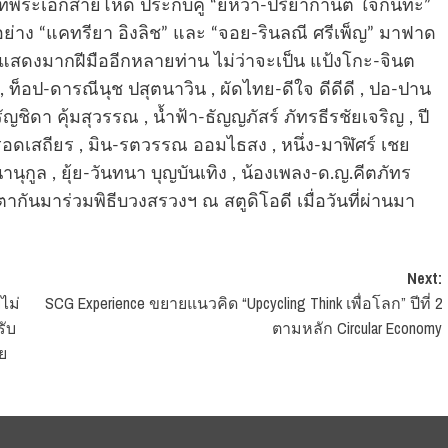
รับบทพระเอกสายโหด ประกบคู่ “ยิหวา-ปรียากานต์ ใจกันทะ”
อย่าง “แคทรียา อิงลิช” และ “จอย-รินลณี ศรีเพ็ญ” มาฟาด
ักแสดงมากฝีมืออีกหลายท่าน ไม่ว่าจะเป็น แป้งโกะ-จินต
 ท็อป-ดารณีนุช ปสุตนาวิน , ผัดไทย-ดีใจ ดีดีดี , ปอ-ปาน
ัญชิดา คุ้มสุวรรณ , น้ำฟ้า-ธัญญภัสร์ ภัทรธีรชัยเจริญ , ปี
รอดเสถียร , มิน-รตวรรณ ออมไธสง , หนึ่ง-มาฬิศร์ เชย
นุกูล , ยุ้ย-วันทนา บุญบันเทิง , น้องเพลง-ด.ญ.คีตภัทร
ตากันมาร่วมพิธีบวงสรวงฯ ณ สตูดิโอดี เมื่อวันที่ผ่านมา
Next:
ไม่
SCG Experience ขยายแนวคิด “Upcycling Think เพื่อโลก” ปีที่ 2
รับ
ตามหลัก Circular Economy
ย