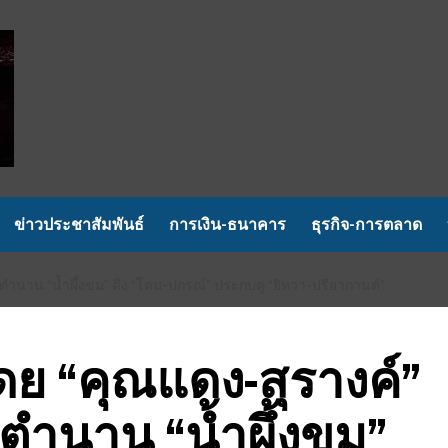
ข่าวประชาสัมพันธ์
การเงิน-ธนาคาร
ธุรกิจ-การตลาด
นตำนาน “น้ำผึ้งขม” ดึง “โดม-ปกรณ์” ประกบคู่ “ยิหวา-ปรียากานต์”
โดย “คุณแดง-สุรางค์”
นตำนาน “น้ำผึ้งขม”