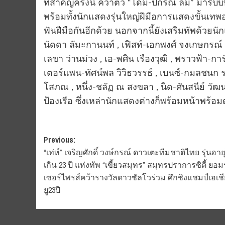
ที่สำคัญครั้งนี้ คว้าตัว “โดม-ปกรณ์ ลัม” มา
พร้อมทั้งนักแสดงรุ่นใหญ่ฝีมือการแสดงขั้นเทพ
ฟันฝีมือกันอีกด้วย นอกจากนี้ยังเสริมทัพด้วยน
นัดดา ลัมะกานนท์ , เฟิสท์-เอกพงศ์ จงเกษกรณ์ ,
เลขา ว่านม่วง , เอ-พศิน เรืองวุฒิ , พราวฟ้า-การ
เตอร์แพน-ทัศน์พล วิวิธวรรธ์ , เบนซ์-กมลชนก 
โสภณ , หนึ่ง-ชลัฏ ณ สงขลา , นิด-ศันสนีย์ วัฒนา
ป้องเรือ ซึ่งเหล่านักแสดงต่างก็พร้อมหน้าพร้อม
Post
Previous:
“เท่ห์” เจริญศักดิ์ วงษ์กรณ์ ดาวเตะทีมชาติไทย รุ่นอายุ
navigation
เกิน 23 ปี แห่งทัพ “เขี้ยวสมุทร” สมุทรปราการซิตี้ ยอม
เซอร์ไพรส์คว้ารางวัลดาวซัลโวร่วม ศึกชิงแชมป์เอเชี
ยู23ปี