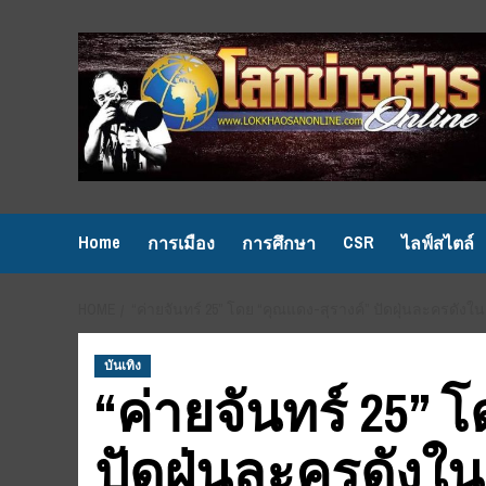
Skip
to
content
Home
CSR
การเมือง
การศึกษา
ไลฟ์สไตล์
HOME
“ค่ายจันทร์ 25” โดย “คุณแดง-สุรางค์” ปัดฝุ่นละครดังใ
บันเทิง
“ค่ายจันทร์ 25” 
ปัดฝุ่นละครดังใ