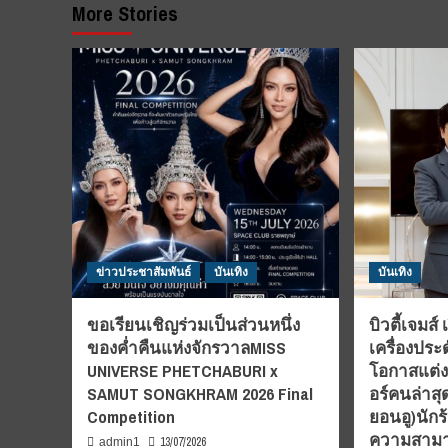
More Stories
ข่าวประชาสัมพันธ์
บันเทิง
บันเทิง
ขอเรียนเชิญร่วมเป็นส่วนหนึ่ง
บิวตี้เจมส์
ของค่ำคืนแห่งจักรวาลMISS
เครื่องปร
UNIVERSE PHETCHABURI x
โอกาสแต่ง
SAMUT SONGKHRAM 2026 Final
อร์คนล่าส
Competition
ยอนอู)นักร
ความสามา
13/07/2026
admin1