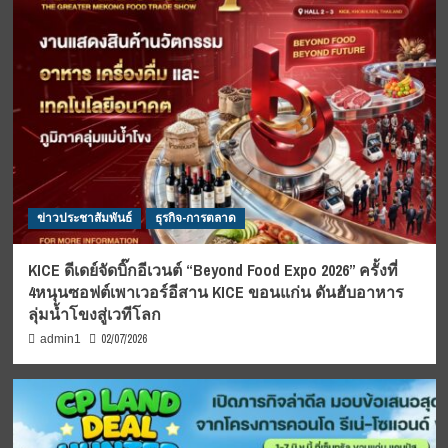
ข่าวประชาสัมพันธ์
ธุรกิจ-การตลาด
KICE ดีเดย์จัดบิ๊กอีเวนต์ “Beyond Food Expo 2026” ครั้งที่
4หนุนซอฟต์เพาเวอร์อีสาน KICE ขอนแก่น ดันฮับอาหาร
ลุ่มน้ำโขงสู่เวทีโลก
02/07/2026
admin1