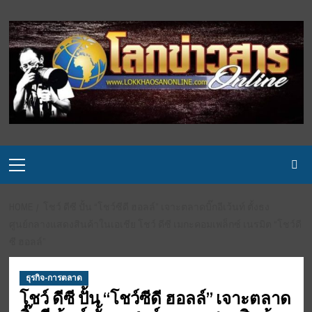
Skip
to
content
Primary
Menu
HOME
โชว์ ดีซี ปั้น “โชว์ซีดี ฮอลล์” เจาะตลาดบิ๊กอีเว้นท์ ตั้งธง
ศูนย์กลางแสดงสินค้าในเอเชีย โชว์ ดีซี เมกะคอมเพล็กซ์ เนรมิต “โชว์ดี
ซี ฮอลล์”
ธุรกิจ-การตลาด
โชว์ ดีซี ปั้น “โชว์ซีดี ฮอลล์” เจาะตลาด