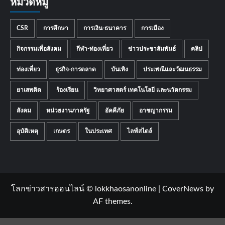
หมวดหมู่
CSR
การศึกษา
การเงิน-ธนาคาร
การเมือง
กิจกรรมเพื่อสังคม
กีฬา-ท่องเที่ยว
ข่าวประชาสัมพันธ์
คลิป
ท่องเที่ยว
ธุรกิจ-การตลาด
บันเทิง
ประเพณีและวัฒนธรรม
ยาเสพติด
ร้องเรียน
วิทยาศาสตร์ เทคโนโลยี และนวัตกรรม
สังคม
หน่วยงานภาครัฐ
อัคคีภัย
อาชญากรรม
อุบัติเหตุ
เกษตร
ในประเทศ
ไลฟ์สไตล์
โลกข่าวสารออนไลน์ © lokkhaosanonline
|
CoverNews
by
AF themes.