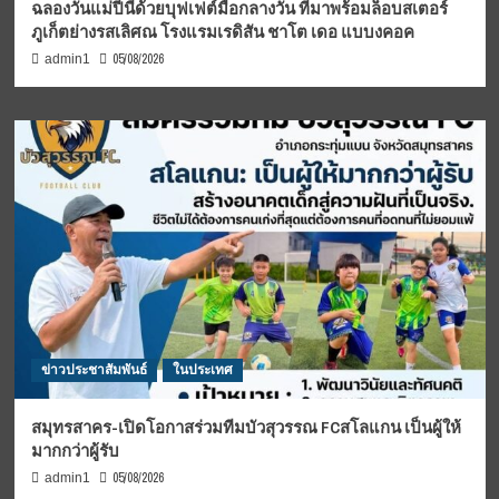
ฉลองวันแม่ปีนี้ด้วยบุฟเฟต์มื้อกลางวัน ที่มาพร้อมล็อบสเตอร์
ภูเก็ตย่างรสเลิศณ โรงแรมเรดิสัน ชาโต เดอ แบบงคอค
05/08/2026
admin1
ข่าวประชาสัมพันธ์
ในประเทศ
สมุทรสาคร-เปิดโอกาสร่วมทีมบัวสุวรรณ FCสโลแกน เป็นผู้ให้
มากกว่าผู้รับ
05/08/2026
admin1