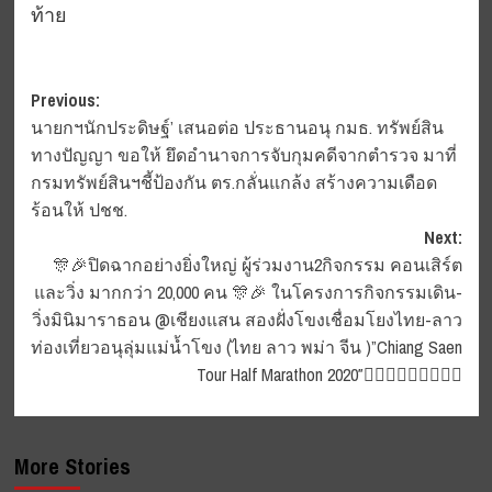
ท้าย
Post
Previous:
นายกฯนักประดิษฐ์’ เสนอต่อ ประธานอนุ กมธ. ทรัพย์สิน
navigation
ทางปัญญา ขอให้ ยึดอำนาจการจับกุมคดีจากตำรวจ มาที่
กรมทรัพย์สินฯชี้ป้องกัน ตร.กลั่นแกล้ง สร้างความเดือด
ร้อนให้ ปชช.
Next:
🎊🎉ปิดฉากอย่างยิ่งใหญ่ ผู้ร่วมงาน2กิจกรรม คอนเสิร์ต
และวิ่ง มากกว่า 20,000 คน 🎊🎉 ในโครงการกิจกรรมเดิน-
วิ่งมินิมาราธอน @เชียงแสน สองฝั่งโขงเชื่อมโยงไทย-ลาว
ท่องเที่ยวอนุลุ่มแม่น้ำโขง (ไทย ลาว พม่า จีน )”Chiang Saen
Tour Half Marathon 2020″🏃🏽‍♂🏃🏽‍♂🏃🏽‍♂
More Stories