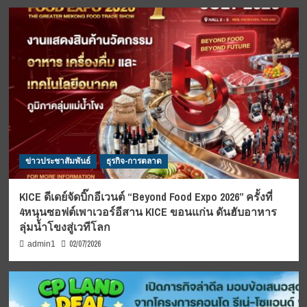
ข่าวประชาสัมพันธ์
ธุรกิจ-การตลาด
KICE ดีเดย์จัดบิ๊กอีเวนต์ “Beyond Food Expo 2026” ครั้งที่
4หนุนซอฟต์เพาเวอร์อีสาน KICE ขอนแก่น ดันฮับอาหาร
ลุ่มน้ำโขงสู่เวทีโลก
02/07/2026
admin1