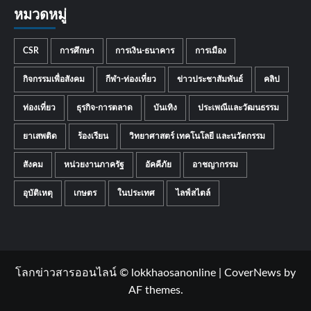
หมวดหมู่
CSR
การศึกษา
การเงิน-ธนาคาร
การเมือง
กิจกรรมเพื่อสังคม
กีฬา-ท่องเที่ยว
ข่าวประชาสัมพันธ์
คลิป
ท่องเที่ยว
ธุรกิจ-การตลาด
บันเทิง
ประเพณีและวัฒนธรรม
ยาเสพติด
ร้องเรียน
วิทยาศาสตร์ เทคโนโลยี และนวัตกรรม
สังคม
หน่วยงานภาครัฐ
อัคคีภัย
อาชญากรรม
อุบัติเหตุ
เกษตร
ในประเทศ
ไลฟ์สไตล์
โลกข่าวสารออนไลน์ © lokkhaosanonline
|
CoverNews
by
AF themes.