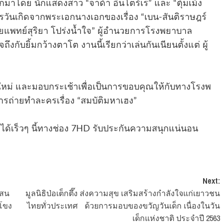
มาโดย นักแสดงสาว “จาด้า อินโตร์เร” และ “ตุ้มเม้ง
รวันเกิดจากพระเอกนางเอกของเรื่อง “เบน-สันติราษฎร์
ายแพทย์สุริยา โปร่งน้ำใจ” ผู้อำนวยการโรงพยาบาล
งกับยิ้มกว้างตาโต งานนี้เรียกว่าเล่นกันเนียนตั้งแต่ ผู้
ใหม่ และมอบกระเช้าเพื่อเป็นการขอบคุณให้กับทางโรงพ
ารถ่ายทำละครเรื่อง “สมบัติมหาเฮง”
ด้เร็วๆ นี้ทางช่อง 7HD รับประกันความสนุกแน่นอน
Next:
แสน
มูลนิธิป่อเต็กตึ๊ง ส่งความสุข เสริมสร้างกำลังใจแก่เยาวชน
ำโขง
ไทยทั่วประเทศ ด้วยการมอบของขวัญวันเด็ก เนื่องในวัน
เด็กแห่งชาติ ประจำปี 2563