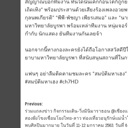
สัญญาณบอกทีมงาน ทันใดนั้นเค้กก้อนโตก็ถูกยก
เถิดเทิง” พร้อมประสานด้วยเสียงร้องเพลงอวยพ
กุลนพเกียรติ” “พีพี-พัชญา เพียรเสมอ” และ “น
มหาวิทยาลัยบูรพา พร้อมเหล่าทีมงาน หนุ่มจอร์จถึ
กำกับ นักแสดง ยันทีมงานกันเลยจ้า
นอกจากนี้ทางกองละครยังได้ถือโอกาสสวัสดีปี
ยาบามหาวิทยาลัยบูรพา ที่สนับสนุนสถานที่ในก
แฟนๆ อย่าลืมติดตามชมละคร “สมบัติมหาเฮง” ไ
#สมบัติมหาเฮง #ch7HD
Post
Previous:
ร่วมแถลงข่าว กิจกรรมเดิน-วิ่งมินิมาราธอน @เชียง
navigation
สองฝั่งโขงเชื่อมโยงไทย-ลาว ท่องเที่ยวอนุรักษ์แม่น้
พบศิลปินมากมาย ในวันที่ 11-12 มกราคม 2563. วันที่ 6