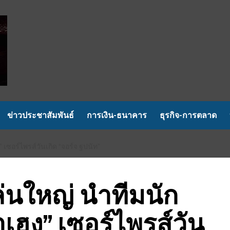
ข่าวประชาสัมพันธ์
การเงิน-ธนาคาร
ธุรกิจ-การตลาด
 เซอร์ไพรส์วันเกิด “จอร์จ ฐปนัท”
เล่นใหญ่ นำทีมนัก
เฮง” เซอร์ไพรส์วัน