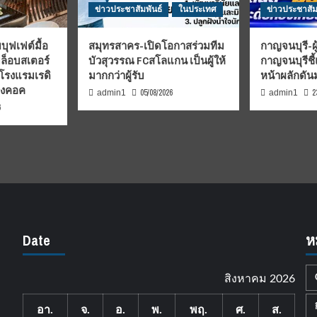
ข่าวประชาสัมพันธ์
ในประเทศ
ข่าวประชาสัม
บุฟเฟต์มื้อ
สมุทรสาคร-เปิดโอกาสร่วมทีม
กาญจนบุรี-ผู
มล็อบสเตอร์
บัวสุวรรณ FCสโลแกน เป็นผู้ให้
กาญจนบุรีชี
 โรงแรมเรดิ
มากกว่าผู้รับ
หน้าผลักดั
บงคอค
05/08/2026
2
admin1
admin1
6
Date
ห
สิงหาคม 2026
อา.
จ.
อ.
พ.
พฤ.
ศ.
ส.