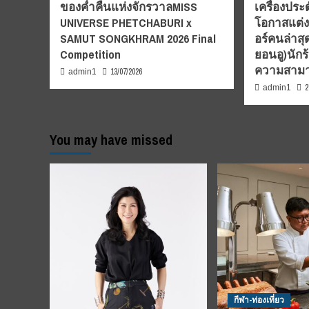
ของค่ำคืนแห่งจักรวาลMISS
เครื่องปร
UNIVERSE PHETCHABURI x
โอกาสแต่ง
SAMUT SONGKHRAM 2026 Final
อร์คนล่าส
Competition
ยอนอู)นักร
ความสามา
13/07/2026
admin1
2
admin1
You may have missed
กีฬา-ท่องเที่ยว