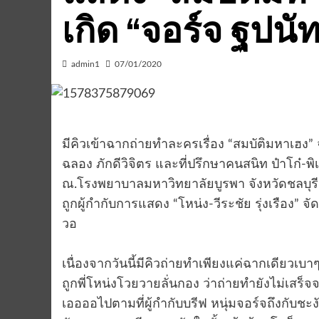
เกิด “จอร์จ ฐปนั
admin1
07/01/2020
มีคิวเข้าฉากถ่ายทำละครเรื่อง “สมบัติมหาเฮง” จ
ฉลอง ภักดีวิจิตร และที่ปรึกษาคนสนิท ป๋าโก๋-พ
ณ.โรงพยาบาลมหาวิทยาลัยบูรพา จังหวัดชลบุรี น
ถูกผู้กำกับการแสดง “โหน่ง-วีระชัย รุ่งเรือง” จ
วอ
เนื่องจากวันนี้มีคิวถ่ายทำเพียงแค่ฉากเดียวเบา
ถูกพี่โหน่งโวยวายลั่นกอง ว่าถ่ายทำยังไม่เสร็จจ
เออออไปตามที่ผู้กำกับบรีฟ หนุ่มจอร์จถึงกับชะงั