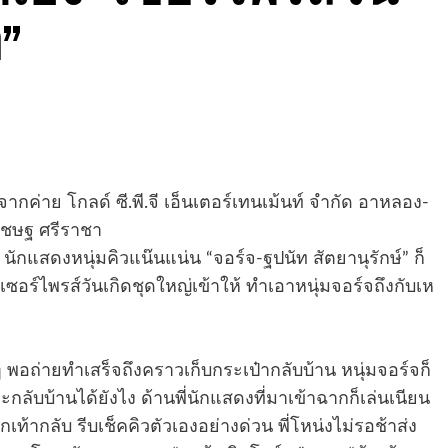
ท”
ากค่าย โกลด์ ซี.พี.จี เอ็นเตอร์เทนเม้นท์ จำกัด อาหลอง-
ิเชษฐ ศรีราชา
ักแสดงหนุ่มคิวแน๊นแน่น “จอร์จ-ฐปนัท สัตยานุรักษ์” ก็
ัดเซอร์ไพรส์วันเกิดชุดใหญ่เข้าให้ ทำเอาหนุ่มจอร์จถึงกับเห
ๆ พอถ่ายทำเสร็จถึงคราวเก็บกระเป๋ากลับบ้าน หนุ่มจอร์จก็
ะกลับบ้านได้ยังไง ด้านพี่นักแสดงที่มาเข้าฉากก็เล่นเนียน
กเท้ากลับ รีบเช็คคิวตัวเองอย่างด่วน พี่โหน่งไม่รอช้าส่ง