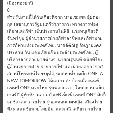
เมืองทองธานี
8
สำหรับงานนี้ได้รับเกียรติจาก นายเขมพล อุ้ยตยะ
กุล เลขานุการรัฐมนตรีว่าการกระทรวงการท่อง
เที่ยวและกีฬา เป็นประธานในพิธี, นายทนุเกียรติ
จันทร์ชุม ผู้อำนวยการฝ่ายกีฬาอาชีพและกีฬามวย
การกีฬาแห่งประเทศไทย, นายจิติณัฐ อัษฎามงคล
ประธาน วัน แชมเปียนชิพประจำประเทศไทย, ผู้
บริหารจากค่ายมวยต่างๆ, นายณฐนนท์ ดนัยพิริยะ
ผู้อำนวยการฝ่าย รายการกีฬาและฝ่ายออกอากาศ
สถานีโทรทัศน์ไทยรัฐทีวี, นักกีฬาที่ร่วมศึก ONE: A
NEW TOMORROW ได้แก่ รถถัง จิตรเมืองนนท์
แชมป์ ONE มวยไทย รุ่นฟลายเวต, โจนาธาน แฮ็ก
เกอร์ตี ผู้ท้าชิง, แสตมป์ แฟร์เท็กซ์ แชมป์ ONE คิกบ็
อกซิง และ มวยไทย รุ่นอะตอมเวตหญิง, เมืองไทย
พี.เค.แสนชัยมวยไทยยิม, แสงมณี เสถียรมวยไทย