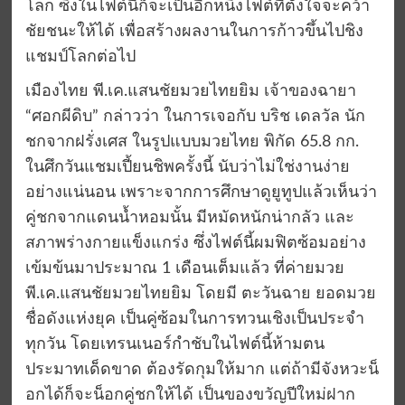
โลก ซึ่งในไฟต์นี้ก็จะเป็นอีกหนึ่งไฟต์ที่ตั้งใจจะคว้า
ชัยชนะให้ได้ เพื่อสร้างผลงานในการก้าวขึ้นไปชิง
แชมป์โลกต่อไป
เมืองไทย พี.เค.แสนชัยมวยไทยยิม เจ้าของฉายา
“ศอกผีดิบ” กล่าวว่า ในการเจอกับ บริช เดลวัล นัก
ชกจากฝรั่งเศส ในรูปแบบมวยไทย พิกัด 65.8 กก.
ในศึกวันแชมเปี้ยนชิพครั้งนี้ นับว่าไม่ใช่งานง่าย
อย่างแน่นอน เพราะจากการศึกษาดูยูทูปแล้วเห็นว่า
คู่ชกจากแดนน้ำหอมนั้น มีหมัดหนักน่ากลัว และ
สภาพร่างกายแข็งแกร่ง ซึ่งไฟต์นี้ผมฟิตซ้อมอย่าง
เข้มข้นมาประมาณ 1 เดือนเต็มแล้ว ที่ค่ายมวย
พี.เค.แสนชัยมวยไทยยิม โดยมี ตะวันฉาย ยอดมวย
ชื่อดังแห่งยุค เป็นคู่ซ้อมในการทวนเชิงเป็นประจำ
ทุกวัน โดยเทรนเนอร์กำชับในไฟต์นี้ห้ามตน
ประมาทเด็ดขาด ต้องรัดกุมให้มาก แต่ถ้ามีจังหวะน็
อกได้ก็จะน็อกคู่ชกให้ได้ เป็นของขวัญปีใหม่ฝาก