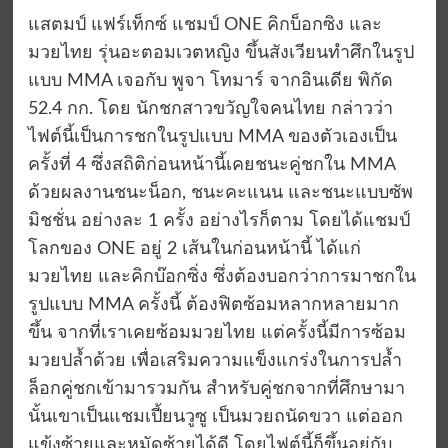
แสตมป์ แฟร์เท็กซ์ แชมป์ ONE คิกบ็อกซิง และ
มวยไทย รุ่นอะตอมเวตหญิง ขึ้นสังเวียนทำศึกในรูป
แบบ MMA เจอกับ พูจา โทมาร์ จากอินเดีย พิกัด
52.4 กก. โดย นักชกสาวขวัญใจคนไทย กล่าวว่า
ไฟต์นี้เป็นการชกในรูปแบบ MMA ของตัวเองเป็น
ครั้งที่ 4 ซึ่งสถิติก่อนหน้านี้เคยชนะคู่ชกใน MMA
ด้วยผลงานชนะน็อก, ชนะคะแนน และชนะแบบซัพ
มิชชั่น อย่างละ 1 ครั้ง อย่างไรก็ตาม โดยได้แชมป์
โลกของ ONE อยู่ 2 เส้นในก่อนหน้านี้ ได้แก่
มวยไทย และคิกบ๊อกซิ่ง ซึ่งต้องบอกว่าการมาชกใน
รูปแบบ MMA ครั้งนี้ ต้องฟิตซ้อมหลากหลายมาก
ขึ้น จากที่เราเคยซ้อมมวยไทย แต่ครั้งนี้มีการซ้อม
มวยปล้ำด้วย เพื่อเสริมความแข็งแกร่งในการปล้ำ
ล็อกคู่ชกเข้ามารวมกัน สำหรับคู่ชกจากที่ศึกษามา
นั้นเขาเป็นแชมเปี้ยนวูซู เป็นมวยถนัดขวา แต่ออก
แข้งซ้ายและหมัดซ้ายได้ดี โดยไฟต์นี้ก็ขึ้นอยู่กับ