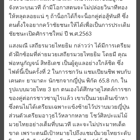
จังหวะบนเวที ถ้ามีโอกาสตนจะไม่ปล่อยวินาทีทอง
ให้หลุดลอยแน่ ๆ ถ้าน็อกได้ก็จะน็อกคู่ต่อสู้ทันที ซึ่ง
ตนตั้งใจอยากคว้าชัยชนะให้ได้เพื่อเป็นการประเดิม
ชัยชนะเปิดศักราชใหม่ ปี พ.ศ.2563
แสงมณี เสถียรมวยไทยยิม กล่าวว่า ได้มีการเตรียม
ตัวฝึกซ้อมที่ค่ายมวยเสถียรมวยไทยยิม โดยมี คุณ
พ่อหนูกัญจน์ สิทธิเดช เป็นผู้ดูแลอย่างใกล้ชิด ซึ่ง
ไฟต์นี้เป็นครั้งที่ 2 ในการชกวัน แชมเปียนชิพ พบกับ
เคนตะ ยามาดะ นักชกจากญี่ปุ่น พิกัด 65.8 กก. ใน
รูปแบบมวยไทย 3 ยก ตนเองได้ศึกษาดูไสตล์การชก
ของคู่ต่อกรชาวซามูไรแล้ว เขาเป็นมวยเดินเข้าหา
ซึ่งตนไม่ได้เตรียมเฉพาะแข้งซ้ายไว้ปราบมวยญี่ปุ่น
ส่วนตัวเตรียมอาวุธไว้หลากหลาย โชว์ศิลปะแม่ไม้
มวยไทยอย่างเต็มที่บนเวที และจะไม่ประมาทเด็ด
ขาด เพราะตนมีเป้าหมายไปถึงแชมป์มวยไทยระดับ