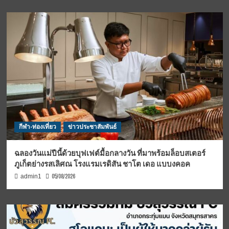
กีฬา-ท่องเที่ยว
ข่าวประชาสัมพันธ์
ฉลองวันแม่ปีนี้ด้วยบุฟเฟต์มื้อกลางวัน ที่มาพร้อมล็อบสเตอร์
ภูเก็ตย่างรสเลิศณ โรงแรมเรดิสัน ชาโต เดอ แบบงคอค
05/08/2026
admin1