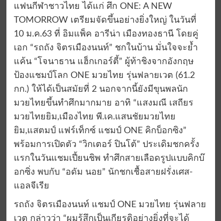
แฟนกีฬาชาวไทย ได้แก่ ศึก ONE: A NEW
TOMORROW เตรียมจัดขึ้นอย่างยิ่งใหญ่ ในวันที่
10 ม.ค.63 ที่ อิมแพ็ค อารีน่า เมืองทองธานี โดยคู่
เอก “รถถัง จิตรเมืองนนท์” ชกในบ้าน มั่นใจจะย้ำ
แค้น “โจนาธาน แฮ็กเกอร์ตี้” ผู้ท้าชิงจากอังกฤษ
ป้องแชมป์โลก ONE มวยไทย รุ่นฟลายเวต (61.2
กก.) ให้ได้เป็นสมัยที่ 2 นอกจากนี้ยังมีขุนพลนัก
มวยไทยขึ้นทำศึกมากมาย อาทิ “แสงมณี เสถียร
มวยไทยยิม,เมืองไทย พี.เค.แสนชัยมวยไทย
ยิม,แสตมป์ แฟร์เท็กซ์ แชมป์ ONE คิกบ็อกซิง”
พร้อมการเปิดตัว “วิกเตอร์ ปินโต้” ประเดิมชกครั้ง
แรกในวันแชมเปี้ยนชิพ ทำศึกสายเลือดรูปแบบคิกบ๊
อกซิ่ง พบกับ “อดัม นอย” นักชกเชื้อสายฝรั่งเศส-
แอลจีเรีย
รถถัง จิตรเมืองนนท์ แชมป์ ONE มวยไทย รุ่นฟลาย
เวต กล่าวว่า “ผมรู้สึกเป็นเกียรติอย่างยิ่งที่จะได้