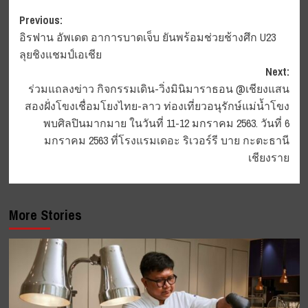
Post
Previous:
อิรฟาน อัพเดต อาการบาดเจ็บ ยันพร้อมช่วยช้างศึก U23
navigation
ลุยชิงแชมป์เอเชีย
Next:
ร่วมแถลงข่าว กิจกรรมเดิน-วิ่งมินิมาราธอน @เชียงแสน
สองฝั่งโขงเชื่อมโยงไทย-ลาว ท่องเที่ยวอนุรักษ์แม่น้ำโขง
พบศิลปินมากมาย ในวันที่ 11-12 มกราคม 2563. วันที่ 6
มกราคม 2563 ที่โรงแรมเดอะ ริเวอร์รี บาย กะตะธานี
เชียงราย
More Stories