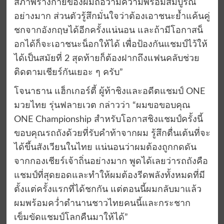
สภาพร่างกายของผมถือว่ามีความพร้อมสมบูรณ์
อย่างมาก ส่วนตัวรู้สึกมั่นใจว่าต้องเอาชนะย้ำแค้นคู่
ชกจากอังกฤษได้อีกครั้งแน่นอน และถ้ามีโอกาสน็
อกได้ก็จะเอาชนะน็อกให้ได้ เพื่อป้องกันแชมป์ไว้ให้
ได้เป็นสมัยที่ 2 สุดท้ายก็ต้องฝากถึงแฟนคลับช่วย
ติดตามเชียร์กันเยอะ ๆ ครับ”
โจนาธาน แฮ็กเกอร์ตี้ ผู้ท้าชิงและอดีตแชมป์ ONE
มวยไทย รุ่นฟลายเวต กล่าวว่า “ผมขอขอบคุณ
ONE Championship สำหรับโอกาสชิงแชมป์ครั้งนี้
ขอบคุณรถถังด้วยที่รับคำท้าจากผม รู้สึกตื่นเต้นที่จะ
ได้ขึ้นสังเวียนในไทย แน่นอนว่าผมต้องถูกกดดัน
จากกองเชียร์เจ้าถิ่นอย่างมาก พูดได้เลยว่ารถถังคือ
แชมป์ที่สุดยอดและทำให้ผมต้องรีดพลังทั้งหมดที่มี
ตั้งแต่ครั้งแรกที่ได้ชกกัน แต่ตอนนี้ผมกลับมาแล้ว
ผมพร้อมคว่ำตำนานชาวไทยคนนี้และกระชาก
เข็มขัดแชมป์โลกคืนมาให้ได้”