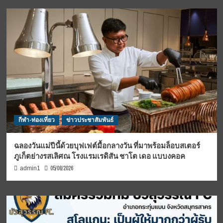
กีฬา-ท่องเที่ยว
ข่าวประชาสัมพันธ์
ฉลองวันแม่ปีนี้ด้วยบุฟเฟต์มื้อกลางวัน ที่มาพร้อมล็อบสเตอร์
ภูเก็ตย่างรสเลิศณ โรงแรมเรดิสัน ชาโต เดอ แบบงคอค
05/08/2026
admin1