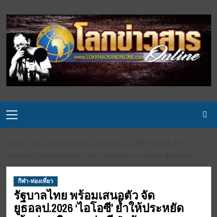
Skip
to
content
Primary
Menu
HOME
รัฐบาลไทย พร้อมเสนอตัว จัดยูธอลป.2026 ‘ไอโอซี’ ย้ำให้
ประหยัด เน้นส่งเสริมคุณค่า กีฬา วัฒนธรรม การศึกษา สิ่งแวดล้อม
กีฬา-ท่องเที่ยว
รัฐบาลไทย พร้อมเสนอตัว จัด
ยูธอลป.2026 ‘ไอโอซี’ ย้ำให้ประหยัด