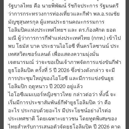
รัฐบาลไทย คือ นายพิพัฒน์ รัชกิจประการ รัฐมนตรี
ว่าการกระทรวงการท่องเที่ยวและกีฬา พล.อ.รณชัย
มัญชุสุนทรกุล ผู้แทนประธานคณะกรรมการ
โอลิมปิคแห่งประเทศไทยฯ และ ดร.ก้องศักด ยอด
มณี ผู้ว่าการการกีฬาแห่งประเทศไทย (กกท.) เข้าไป
พบ โธมัส บาค ประธานไอโอซี ที่นครโลซานน์ ประ
เทศสวิตเซอร์แลนด์ เพื่อแสดงความมุ่งมั่น
เจตนารมณ์ ว่าจะขอเป็นเจ้าภาพจัดการแข่งขันกีฬา
ยูธโอลิมปิค ครั้งที่ 5 ปี 2026 ซึ่งช่วงดังกล่าว จะมี
การประชุมใหญ่ของไอโอซี และมีการแข่งขันยูธ
โอลิมปิก ฤดูหนาว ปี 2020 อยู่แล้ว
ไอโอซีเมมเบอร์หญิงชาวไทย กล่าวต่อว่า ทั้งนี้ จะ
เริ่มมีการประชาสัมพันธ์กีฬายูธโอลิมปิค ว่า คือ
อะไร ประกอบด้วยอะไร มีประโยชน์อย่างไรต่อ
ประเทศชาติ โดยเฉพาะเยาวชน โดยทูตพิเศษของ
ไทยสำหรับการเสนอตัวจัดยูธโอลิมปิค ปี 2026 คาด