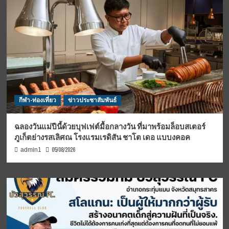
กีฬา-ท่องเที่ยว
ข่าวประชาสัมพันธ์
ฉลองวันแม่ปีนี้ด้วยบุฟเฟต์มื้อกลางวัน ที่มาพร้อมล็อบสเตอร์
ภูเก็ตย่างรสเลิศณ โรงแรมเรดิสัน ชาโต เดอ แบบงคอค
05/08/2026
admin1