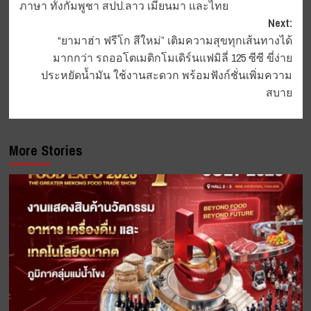
ภาษา ทั้งกัมพูชา สปป.ลาว เมียนมา และไทย
Next:
“ยามาฮ่า ฟรีโก สีใหม่” เติมความสุขทุกเส้นทางได้
มากกว่า รถออโตเมติกโมเดิร์นแฟมิลี่ 125 ซีซี ขี่ง่าย
ประหยัดน้ำมัน ใช้งานสะดวก พร้อมฟังก์ชั่นเพิ่มความ
สบาย
More Stories