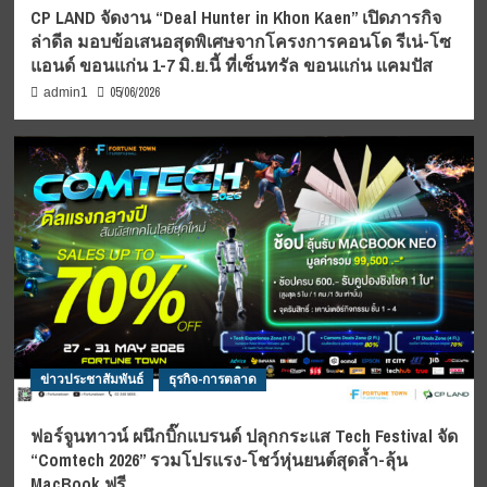
CP LAND จัดงาน “Deal Hunter in Khon Kaen” เปิดภารกิจ
ล่าดีล มอบข้อเสนอสุดพิเศษจากโครงการคอนโด รีเน่-โซ
แอนด์ ขอนแก่น 1-7 มิ.ย.นี้ ที่เซ็นทรัล ขอนแก่น แคมปัส
05/06/2026
admin1
ข่าวประชาสัมพันธ์
ธุรกิจ-การตลาด
ฟอร์จูนทาวน์ ผนึกบิ๊กแบรนด์ ปลุกกระแส Tech Festival จัด
“Comtech 2026” รวมโปรแรง-โชว์หุ่นยนต์สุดล้ำ-ลุ้น
MacBook ฟรี