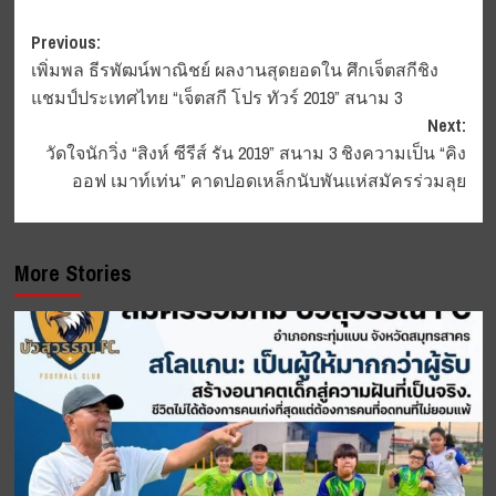
Post
Previous:
เพิ่มพล ธีรพัฒน์พาณิชย์ ผลงานสุดยอดใน ศึกเจ็ตสกีชิง
navigation
แชมป์ประเทศไทย “เจ็ตสกี โปร ทัวร์ 2019” สนาม 3
Next:
วัดใจนักวิ่ง “สิงห์ ซีรีส์ รัน 2019” สนาม 3 ชิงความเป็น “คิง
ออฟ เมาท์เท่น” คาดปอดเหล็กนับพันแห่สมัครร่วมลุย
More Stories