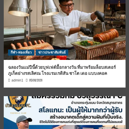
กีฬา-ท่องเที่ยว
ข่าวประชาสัมพันธ์
ฉลองวันแม่ปีนี้ด้วยบุฟเฟต์มื้อกลางวัน ที่มาพร้อมล็อบสเตอร์
ภูเก็ตย่างรสเลิศณ โรงแรมเรดิสัน ชาโต เดอ แบบงคอค
05/08/2026
admin1