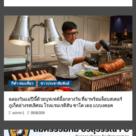
กีฬา-ท่องเที่ยว
ข่าวประชาสัมพันธ์
ฉลองวันแม่ปีนี้ด้วยบุฟเฟต์มื้อกลางวัน ที่มาพร้อมล็อบสเตอร์
ภูเก็ตย่างรสเลิศณ โรงแรมเรดิสัน ชาโต เดอ แบบงคอค
05/08/2026
admin1