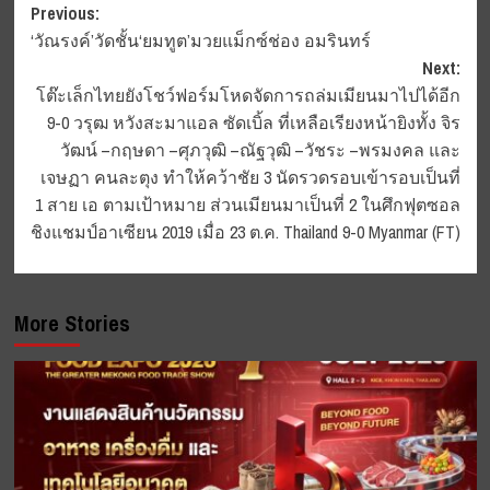
Post
Previous:
‘วัณรงค์’วัดชั้น‘ยมทูต’มวยแม็กซ์ช่อง อมรินทร์
navigation
Next:
โต๊ะเล็กไทยยังโชว์ฟอร์มโหดจัดการถล่มเมียนมาไปได้อีก
9-0 วรุฒ หวังสะมาแอล ซัดเบิ้ล ที่เหลือเรียงหน้ายิงทั้ง จิร
วัฒน์ –กฤษดา –ศุภวุฒิ –ณัฐวุฒิ –วัชระ –พรมงคล และ
เจษฏา คนละตุง ทำให้คว้าชัย 3 นัดรวดรอบเข้ารอบเป็นที่
1 สาย เอ ตามเป้าหมาย ส่วนเมียนมาเป็นที่ 2 ในศึกฟุตซอล
ชิงแชมป์อาเซียน 2019 เมื่อ 23 ต.ค. Thailand 9-0 Myanmar (FT)
More Stories