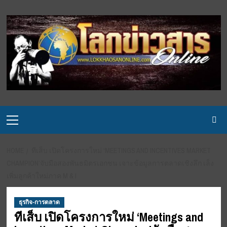
Skip
to
content
Primary
Menu
HOME
ทีเส็บ เปิดโครงการใหม่ ‘MEETINGS AND INCENTIVES MARKET
CHAMPION’จับมือสองพันธมิตรเอกชน เจาะข้อมูลการตลาดเชิงลึก เล็ง
เพิ่มลูกค้าใหม่ภาค M & I
ธุรกิจ-การตลาด
ทีเส็บ เปิดโครงการใหม่ ‘Meetings and