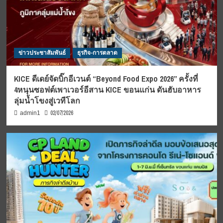
ข่าวประชาสัมพันธ์
ธุรกิจ-การตลาด
KICE ดีเดย์จัดบิ๊กอีเวนต์ “Beyond Food Expo 2026” ครั้งที่
4หนุนซอฟต์เพาเวอร์อีสาน KICE ขอนแก่น ดันฮับอาหาร
ลุ่มน้ำโขงสู่เวทีโลก
02/07/2026
admin1