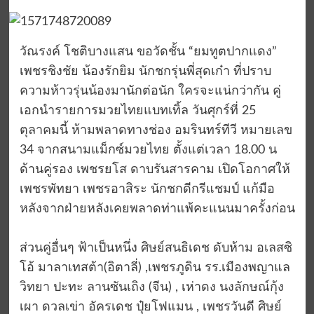
วัณรงค์ โชติบางแสน ขอวัดชั้น “ยมทูตปากแดง”
เพชรชิงชัย น้องรักยิม นักชกรุ่นพี่สุดเก๋า ที่ปราบ
ความห้าวรุ่นน้องมานักต่อนัก ใครจะแน่กว่ากัน คู่
เอกนำรายการมวยไทยแบทเทิ้ล วันศุกร์ที่ 25
ตุลาคมนี้ ห้ามพลาดทางช่อง อมรินทร์ทีวี หมายเลข
34 จากสนามแม็กซ์มวยไทย ตั้งแต่เวลา 18.00 น
ด้านคู่รอง เพชรยโส ดาบรันสารคาม เปิดโอกาศให้
เพชรพัทยา เพชรอาสิระ นักชกดีกรีแชมป์ แก้มือ
หลังจากฝ่ายหลังเคยพลาดท่าแพ้คะแนนมาครั้งก่อน
ส่วนคู่อื่นๆ ฟ้าเป็นหนึ่ง ศิษย์สนธิเดช ดับห้าม อเลสซิ
โอ้ มาลาเทสต้า(อิตาลี่) ,เพชรภูดิน รร.เมืองพญาแล
วิทยา ปะทะ ลานซันเถิง (จีน) , เห่าดง นงลักษณ์กุ้ง
เผา ดวลเข่า อัครเดช ปุ๋ยโฟแมน , เพชรวันดี ศิษย์