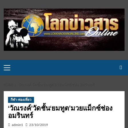
Skip
to
content
Primary
Menu
HOME
‘วัณรงค์’วัดชั้น‘ยมทูต’มวยแม็กซ์ช่อง อมรินทร์
กีฬา-ท่องเที่ยว
‘วัณรงค์’วัดชั้น‘ยมทูต’มวยแม็กซ์ช่อง
อมรินทร์
admin1
23/10/2019