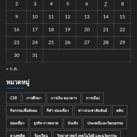
2
3
4
5
6
7
8
9
10
11
12
13
14
15
16
17
18
19
20
21
22
23
24
25
26
27
28
29
30
31
« ก.ค.
หมวดหมู่
CSR
การศึกษา
การเงิน-ธนาคาร
การเมือง
กิจกรรมเพื่อสังคม
กีฬา-ท่องเที่ยว
ข่าวประชาสัมพันธ์
คลิป
ท่องเที่ยว
ธุรกิจ-การตลาด
บันเทิง
ประเพณีและวัฒนธรรม
ยาเสพติด
ร้องเรียน
วิทยาศาสตร์ เทคโนโลยี และนวัตกรรม