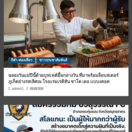
กีฬา-ท่องเที่ยว
ข่าวประชาสัมพันธ์
ฉลองวันแม่ปีนี้ด้วยบุฟเฟต์มื้อกลางวัน ที่มาพร้อมล็อบสเตอร์
ภูเก็ตย่างรสเลิศณ โรงแรมเรดิสัน ชาโต เดอ แบบงคอค
05/08/2026
admin1