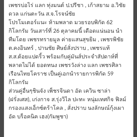
เพชรบ่อไร่ แลก ทุ่งมนต์ ป.ปรีชา , เก้าสยาม อ.วิชัย
ดวล แก่นตะวัน ส.จ.โรจน์ชัย
โปรโมเตอร์แนะ ห้ามพลาด มวยรอบพิกัด 62
กิโลกรัม วันเสาร์ที่ 26 ตุลาคมนี้ เดือดแน่นอน นำ
ทีมโดย เพชรทรายมูล ค่ายแสนสุขยิม , เพชรพิชัย
ต.คงอินทร์ , ปานชัย ศิษย์สั่งปราบ , เพชรแท้
ส.ส.ต้อยแปดริ้ว พร้อมกับคู่มันส์ประจำสัปดาห์ที่
พลาดไม่ได้ ยอดทนง เพชรวังล่าง แลก เพชรศิลา
เรือนไทยโคราช เป็นคู่เอกนำรายการพิกัด 59
กิโลกรัม
ส่วนคู่อื่นๆชินจัง เพ็ชรจินดา อัด เควิน ซาล่า
(ฝรั่งเศส), เก่งกาจ ส.รุ่งวิไล ปะทะ หนุ่มเทศกิจ ฟิลม์
กรองแสงเอ็กซ์ตร้าโคล , สั่งปราบ นงลักษณ์กุ้งเผา
อัด บร็อคนิค เฮง(กัมพูชา)