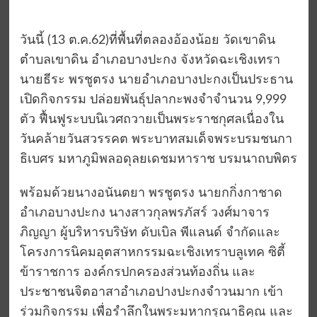
วันนี้ (13 ต.ค.62)ที่พื้นที่ตลองอ้องน้อย วัดเขาดิน
ตำบลเขาดิน อำเภอบางปะกง จังหวัดฉะเชิงเทรา
นายธีระ พรชูตรง นายอำเภอบางปะกงเป็นประธาน
เปิดกิจกรรม ปล่อยพันธุ์ปลากะพงจำจำนวน 9,999
ตัว ฟื้นฟูระบบนิเวศถวายเป็นพระราชกุศลเนื่องใน
วันคล้ายวันสวรรคต พระบาทสมเด็จพระบรมชนกา
ธิเบศร มหาภูมิพลอดุลยเดชมหาราช บรมนาถบพิตร
พร้อมด้วยนางอนันตยา พรชูตรง นายกกิ่งกาชาด
อำเภอบางปะกง นางสาวกุลพรภัสร์ วงศ์มาจาร
ภิญญา ผู้บริหารบริษัท ดับเบิล พีแลนด์ จำกัดและ
โครงการนิคมอุตสาหกรรมฉะเชิงเทราบลูเทค ซิตี้
ข้าราชการ องค์กรปกครองส่วนท้องถิ่น และ
ประชาชนจิตอาสาอำเภอปางปะกงจำวนมาก เข้า
ร่วมกิจกรรม เพื่อรำลึกในพระมหากรุณาธิคุณ และ