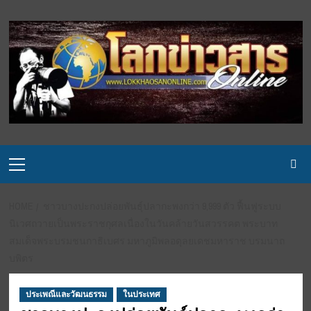
Skip
to
content
Primary
Menu
HOME
ชาวบางปะกงปล่อยพันธุ์ปลากะพงกว่า 9,999 ตัว ฟื้นฟูระบบ
นิเวศถวายเป็นพระราชกุศลเนื่องในวันคล้ายวันสวรรคต พระบาท
สมเด็จพระบรมชนกาธิเบศร มหาภูมิพลอดุลยเดชมหาราช บรมนาถ
บพิตร
ประเพณีและวัฒนธรรม
ในประเทศ