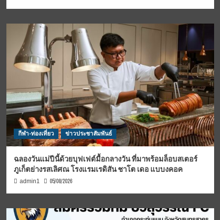
กีฬา-ท่องเที่ยว
ข่าวประชาสัมพันธ์
ฉลองวันแม่ปีนี้ด้วยบุฟเฟต์มื้อกลางวัน ที่มาพร้อมล็อบสเตอร์
ภูเก็ตย่างรสเลิศณ โรงแรมเรดิสัน ชาโต เดอ แบบงคอค
05/08/2026
admin1