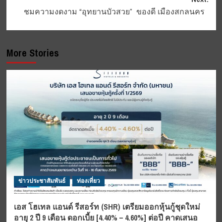
ชมความงดงาม “อุทยานบัวสวย” ของดี เมืองสกลนคร
More Stories
ข่าวประชาสัมพันธ์
ท่องเที่ยว
เอส โฮเทล แอนด์ รีสอร์ท (SHR) เตรียมออกหุ้นกู้ชุดใหม่
อายุ 2 ปี 9 เดือน ดอกเบี้ย [4.40% – 4.60%] ต่อปี คาดเสนอ