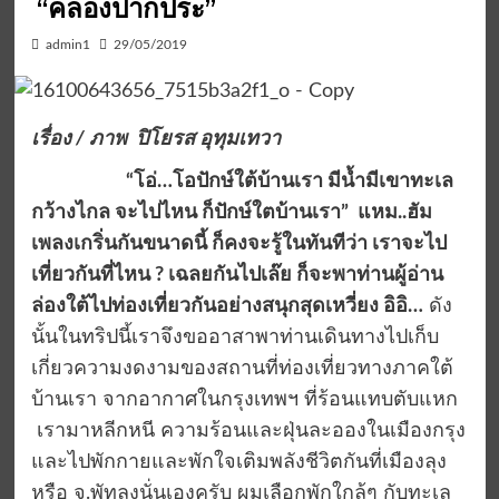
“คลองปากประ”
admin1
29/05/2019
เรื่อง / ภาพ ปิโยรส อุทุมเทวา
“
โอ่
…โอปักษ์ใต้บ้านเรา มีน้ำมีเขาทะเล
กว้างไกล จะไปไหน ก็ปักษ์ใตบ้านเรา” แหม..ฮัม
เพลงเกริ่นกันขนาดนี้ ก็คงจะรู้ในทันทีว่า เราจะไป
เที่ยวกันที่ไหน ? เฉลยกันไปเล๊ย ก็จะพาท่านผู้อ่าน
ล่องใต้ไปท่องเที่ยวกันอย่างสนุกสุดเหวี่ยง อิอิ…
ดัง
นั้นในทริปนี้เราจึงขออาสาพาท่านเดินทางไปเก็บ
เกี่ยวความงดงามของสถานที่ท่องเที่ยวทางภาคใต้
บ้านเรา จากอากาศในกรุงเทพฯ ที่ร้อนแทบตับแหก
เรามาหลีกหนี ความร้อนและฝุ่นละอองในเมืองกรุง
และไปพักกายและพักใจเติมพลังชีวิตกันที่เมืองลุง
หรือ จ.พัทลุงนั่นเองครับ ผมเลือกพักใกล้ๆ กับทะเล