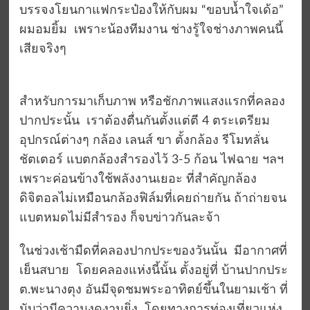
บรรจงโยนกาแฟกระป๋องให้กับผม “ขอบน้ำใจเด้อ”
ผมอมยิ้ม เพราะน้องทีมงาน ช่างรู้ใจช่างภาพคนนี้
เสียจริงๆ
สำหรับการมาเก็บภาพ หรือชักภาพแสงแรกที่คลอง
ปากประนั้น เราต้องตื่นกันตั้งแต่ตี 4 ตระเตรียม
อุปกรณ์ต่างๆ กล้อง เลนส์ ขา ตั้งกล้อง รีโมทลั่น
ชัตเตอร์ แบตกล้องสำรองไว้ 3-5 ก้อน ไฟฉาย ฯลฯ
เพราะค่อนข้างใช้พลังงานเยอะ ที่สำคัญกล้อง
ดิจิตอลไม่เหมือนกล้องฟิล์มที่เคยถ่ายกัน ถ้าถ่ายจน
แบตหมดไม่มีสำรอง ก็จบข่าวกันละจ้า
ในช่วงเช้ามืดที่คลองปากประของวันนั้น มีอากาศที่
เย็นสบาย โดยคลองแห่งนี้นั้น ตั้งอยู่ที่ บ้านปากประ
ต.พะนางตุง อันมีจุดชมพระอาทิตย์ขึ้นในยามเช้า ที่
นับว่ามีความงดงามยิ่ง โดยทางการท่องเที่ยวแห่ง