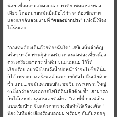
น้อย เพื่อความสะดวกต่อการเที่ยวชมแหล่งท่อง
เที่ยว โดยหมายหมั่นปั้นมือไว้ว่า จะต้องชักภาพ
แสงแรกอันสวยงามที่
“คลองปากประ”
แห่งนี้ให้จง
ได้นั่นเอง
“กองทัพต้องเดินด้วยท้องฉันใด” เสบียงนั้นสำคัญ
จริงๆ นะจ้ะ ท่านผู้อ่านครับ มาแหล่งท่องเที่ยวต้อง
ตระเตรียมอาหาร น้ำดื่ม ขนมนมเนย ไว้ให้
เรียบร้อย อย่าพึ่งไปหวังน้ำบ่อหน้าว่าจะไปซื้อที่นั่น
ก็ได้ เพราะบางครั้งพ่อค้าแม่ขายก็ยังไม่ตื่นเสียด้วย
ซ้ำ แหม…ผมมันคนชอบกิน ชมชิม กระเพราะใหญ่
ซะยิ่งกว่าลานจอดรถไฟใต้ดินเสียด้วยซ้ำ สามารถ
กินได้แบบยัดนุ่นกันเลยทีเดียว “เอ้าพี่นี่กาแฟเย็น
แบบเข้มป้าด จิบแล้วตาสว่างเชื่อหัวไอ้เรืองเต๊อะ”
น้องในทีมส่งเสียงร้องบอกผม พร้อมๆ กันกับค่อยๆ