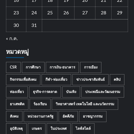
16
17
18
19
20
21
22
23
24
25
26
27
28
29
30
31
« ก.ค.
หมวดหมู่
CSR
การศึกษา
การเงิน-ธนาคาร
การเมือง
กิจกรรมเพื่อสังคม
กีฬา-ท่องเที่ยว
ข่าวประชาสัมพันธ์
คลิป
ท่องเที่ยว
ธุรกิจ-การตลาด
บันเทิง
ประเพณีและวัฒนธรรม
ยาเสพติด
ร้องเรียน
วิทยาศาสตร์ เทคโนโลยี และนวัตกรรม
สังคม
หน่วยงานภาครัฐ
อัคคีภัย
อาชญากรรม
อุบัติเหตุ
เกษตร
ในประเทศ
ไลฟ์สไตล์