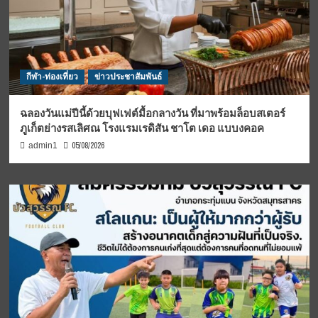
กีฬา-ท่องเที่ยว
ข่าวประชาสัมพันธ์
ฉลองวันแม่ปีนี้ด้วยบุฟเฟต์มื้อกลางวัน ที่มาพร้อมล็อบสเตอร์
ภูเก็ตย่างรสเลิศณ โรงแรมเรดิสัน ชาโต เดอ แบบงคอค
05/08/2026
admin1