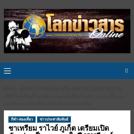
Skip
to
content
Primary
Menu
HOME
ชาเทรียม ราไวย์ ภูเก็ต เตรียมเปิดตัวอย่างเป็นทางการในปี
2569รีสอร์ทสไตล์ร่วมสมัยบนหาดราไวย์อันเงียบสงบ จุดหมายใหม่ของ
การพักผ่อนเหนือระดับท่ามกลางวิวทะเลอันดามัน
กีฬา-ท่องเที่ยว
ข่าวประชาสัมพันธ์
ชาเทรียม ราไวย์ ภูเก็ต เตรียมเปิด