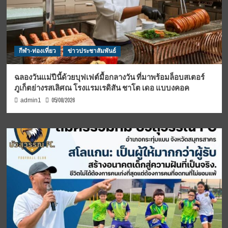
กีฬา-ท่องเที่ยว
ข่าวประชาสัมพันธ์
ฉลองวันแม่ปีนี้ด้วยบุฟเฟต์มื้อกลางวัน ที่มาพร้อมล็อบสเตอร์
ภูเก็ตย่างรสเลิศณ โรงแรมเรดิสัน ชาโต เดอ แบบงคอค
05/08/2026
admin1