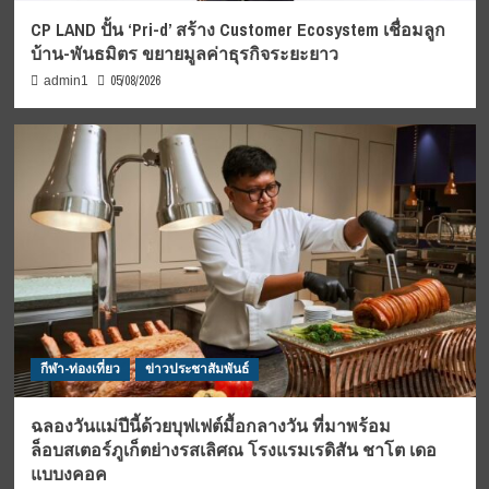
CP LAND ปั้น ‘Pri-d’ สร้าง Customer Ecosystem เชื่อมลูก
บ้าน-พันธมิตร ขยายมูลค่าธุรกิจระยะยาว
05/08/2026
admin1
กีฬา-ท่องเที่ยว
ข่าวประชาสัมพันธ์
ฉลองวันแม่ปีนี้ด้วยบุฟเฟต์มื้อกลางวัน ที่มาพร้อม
ล็อบสเตอร์ภูเก็ตย่างรสเลิศณ โรงแรมเรดิสัน ชาโต เดอ
แบบงคอค