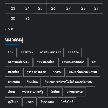
23
24
25
26
27
28
29
30
31
« ก.ค.
หมวดหมู่
CSR
การศึกษา
การเงิน-ธนาคาร
การเมือง
กิจกรรมเพื่อสังคม
กีฬา-ท่องเที่ยว
ข่าวประชาสัมพันธ์
คลิป
ท่องเที่ยว
ธุรกิจ-การตลาด
บันเทิง
ประเพณีและวัฒนธรรม
ยาเสพติด
ร้องเรียน
วิทยาศาสตร์ เทคโนโลยี และนวัตกรรม
สังคม
หน่วยงานภาครัฐ
อัคคีภัย
อาชญากรรม
อุบัติเหตุ
เกษตร
ในประเทศ
ไลฟ์สไตล์