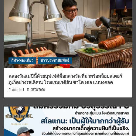
กีฬา-ท่องเที่ยว
ข่าวประชาสัมพันธ์
ฉลองวันแม่ปีนี้ด้วยบุฟเฟต์มื้อกลางวัน ที่มาพร้อมล็อบสเตอร์
ภูเก็ตย่างรสเลิศณ โรงแรมเรดิสัน ชาโต เดอ แบบงคอค
05/08/2026
admin1