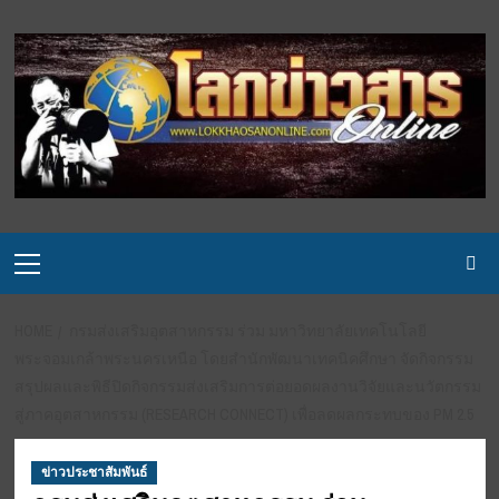
Skip
to
content
Primary
Menu
HOME
กรมส่งเสริมอุตสาหกรรม ร่วม มหาวิทยาลัยเทคโนโลยี
พระจอมเกล้าพระนครเหนือ โดยสำนักพัฒนาเทคนิคศึกษา จัดกิจกรรม
สรุปผลและพิธีปิดกิจกรรมส่งเสริมการต่อยอดผลงานวิจัยและนวัตกรรม
สู่ภาคอุตสาหกรรม (RESEARCH CONNECT) เพื่อลดผลกระทบของ PM 2.5
ข่าวประชาสัมพันธ์