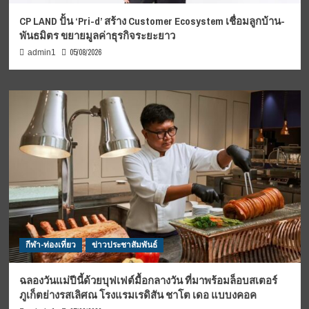
CP LAND ปั้น ‘Pri-d’ สร้าง Customer Ecosystem เชื่อมลูกบ้าน-
พันธมิตร ขยายมูลค่าธุรกิจระยะยาว
05/08/2026
admin1
กีฬา-ท่องเที่ยว
ข่าวประชาสัมพันธ์
ฉลองวันแม่ปีนี้ด้วยบุฟเฟต์มื้อกลางวัน ที่มาพร้อมล็อบสเตอร์
ภูเก็ตย่างรสเลิศณ โรงแรมเรดิสัน ชาโต เดอ แบบงคอค