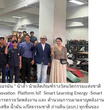
R เยอรมัน ” นำล้ำ นำผลิตภัณฑ์รางวัลนวัตกรรมแห่งชาติ
novation Platform IoT Smart Learning Energy -Smart
้านการตรวจวัดพลังงาน และ คำนวณการเผาผลาญพลังงาน
 น้ำมัน แก๊สธรรมชาติ ถ่านหิน (อบก.) ทุกชั้นของ