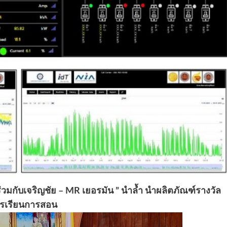
่วมกับเจริญชัย – MR เยอรมัน ” นำล้ำ นำผลิตภัณฑ์รางวัล
การเรียนการสอน