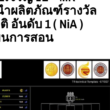
 นำผลิตภัณฑ์รางวัล
อันดับ 1 ( NiA )
ียนการสอน