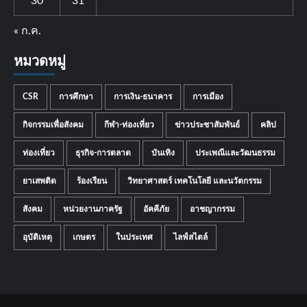
30
31
« ก.ค.
หมวดหมู่
CSR
การศึกษา
การเงิน-ธนาคาร
การเมือง
กิจกรรมเพื่อสังคม
กีฬา-ท่องเที่ยว
ข่าวประชาสัมพันธ์
คลิป
ท่องเที่ยว
ธุรกิจ-การตลาด
บันเทิง
ประเพณีและวัฒนธรรม
ยาเสพติด
ร้องเรียน
วิทยาศาสตร์ เทคโนโลยี และนวัตกรรม
สังคม
หน่วยงานภาครัฐ
อัคคีภัย
อาชญากรรม
อุบัติเหตุ
เกษตร
ในประเทศ
ไลฟ์สไตล์