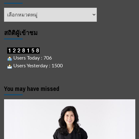
หัวข้อ
ข่าว
สถิติผูัเข้าชม
Users Today : 706
Users Yesterday : 1500
You may have missed