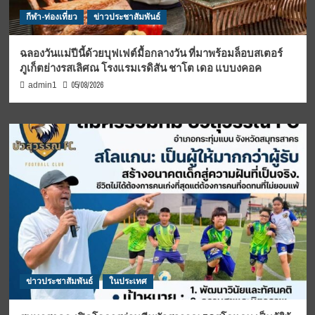
กีฬา-ท่องเที่ยว
ข่าวประชาสัมพันธ์
ฉลองวันแม่ปีนี้ด้วยบุฟเฟต์มื้อกลางวัน ที่มาพร้อมล็อบสเตอร์
ภูเก็ตย่างรสเลิศณ โรงแรมเรดิสัน ชาโต เดอ แบบงคอค
05/08/2026
admin1
ข่าวประชาสัมพันธ์
ในประเทศ