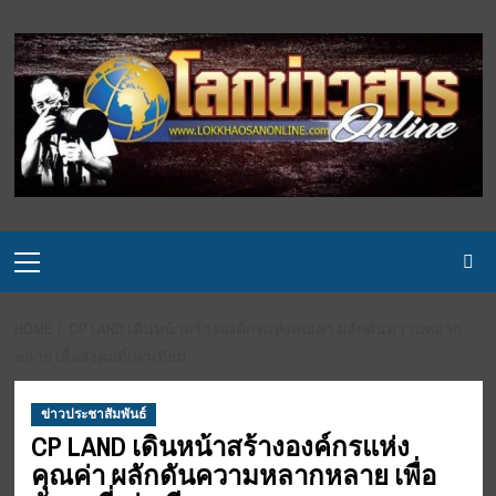
Skip
to
content
Primary
Menu
HOME
CP LAND เดินหน้าสร้างองค์กรแห่งคุณค่า ผลักดันความหลาก
หลาย เพื่อสังคมที่เท่าเทียม
ข่าวประชาสัมพันธ์
CP LAND เดินหน้าสร้างองค์กรแห่ง
คุณค่า ผลักดันความหลากหลาย เพื่อ