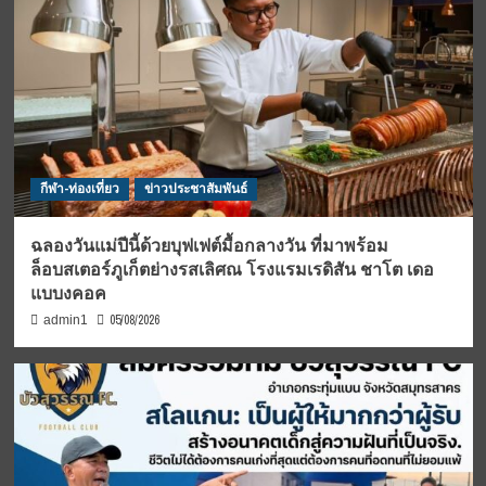
กีฬา-ท่องเที่ยว
ข่าวประชาสัมพันธ์
ฉลองวันแม่ปีนี้ด้วยบุฟเฟต์มื้อกลางวัน ที่มาพร้อม
ล็อบสเตอร์ภูเก็ตย่างรสเลิศณ โรงแรมเรดิสัน ชาโต เดอ
แบบงคอค
05/08/2026
admin1