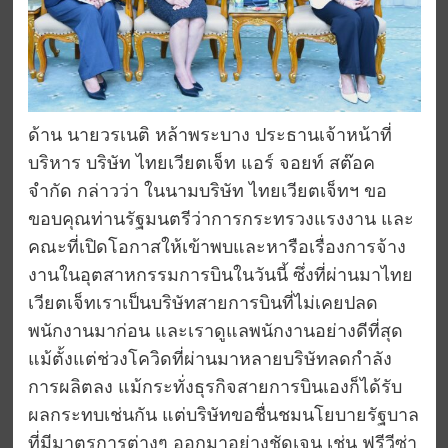
ด้าน นายวรเนติ หล้าพระบาง ประธานเจ้าหน้าที่
บริหาร บริษัท ไทยเวียตเจ็ท แอร์ จอยท์ สต๊อค
จำกัด กล่าวว่า ในนามบริษัท ไทยเวียตเจ็ทฯ ขอ
ขอบคุณท่านรัฐมนตรีว่าการกระทรวงแรงงาน และ
คณะที่เปิดโอกาสให้เข้าพบและหารือเรื่องการจ้าง
งานในอุตสาหกรรมการบินในวันนี้ ซึ่งที่ผ่านมาไทย
เวียตเจ็ทเราเป็นบริษัทสายการบินที่ไม่เคยปลด
พนักงานมาก่อน และเราดูแลพนักงานอย่างดีที่สุด
แม้ตั้งแต่ช่วงโควิดที่ผ่านมาหลายบริษัทลดกำลัง
การผลิตลง แม้กระทั่งธุรกิจสายการบินเองก็ได้รับ
ผลกระทบเช่นกัน แต่บริษัทขอชื่นชมนโยบายรัฐบาล
ที่มีมาตรการต่างๆ ออกมาอย่างชัดเจน เช่น ฟรีวีซ่า