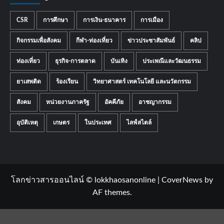
CSR
การศึกษา
การเงิน-ธนาคาร
การเมือง
กิจกรรมเพื่อสังคม
กีฬา-ท่องเที่ยว
ข่าวประชาสัมพันธ์
คลิป
ท่องเที่ยว
ธุรกิจ-การตลาด
บันเทิง
ประเพณีและวัฒนธรรม
ยาเสพติด
ร้องเรียน
วิทยาศาสตร์ เทคโนโลยี และนวัตกรรม
สังคม
หน่วยงานภาครัฐ
อัคคีภัย
อาชญากรรม
อุบัติเหตุ
เกษตร
ในประเทศ
ไลฟ์สไตล์
โลกข่าวสารออนไลน์ © lokkhaosanonline
|
CoverNews
by
AF themes.