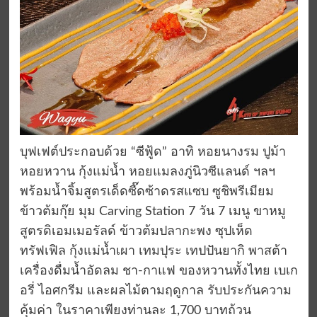
บุฟเฟต์ประกอบด้วย “ซีฟู้ด” อาทิ หอยนางรม ปูม้า
หอยหวาน กุ้งแม่น้ำ หอยแมลงภู่นิวซีแลนด์ ฯลฯ
พร้อมน้ำจิ้มสูตรเด็ดซี๊ดซ้าดรสแซบ ซูชิพรีเมียม
ข้าวต้มกุ๊ย มุม Carving Station 7 วัน 7 เมนู ขาหมู
สูตรดิเอมเมอรัลด์ ข้าวต้มปลากะพง ซุปเห็ด
ทรัฟเฟิล กุ้งแม่น้ำเผา เทมปุระ เทปปันยากิ พาสต้า
เครื่องดื่มน้ำอัดลม ชา-กาแฟ ของหวานทั้งไทย เบเก
อรี่ ไอศกรีม และผลไม้ตามฤดูกาล รับประกันความ
คุ้มค่า ในราคาเพียงท่านละ 1,700 บาทถ้วน