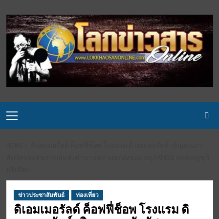
Skip
to
content
Primary
Menu
HOME
ดิเอมเมอรัลด์ ค็อฟฟี่ช็อพ โรงแรม ดิ เอมเมอรัลด์ เชิญคุณมา
สัมผัสประสบการณ์แห่งตำนานความอร่อยของเมนู4 KINGS แห่งเมนูซูชิ
พรีเมียม
ข่าวประชาสัมพันธ์
ท่องเที่ยว
ดิเอมเมอรัลด์ ค็อฟฟี่ช็อพ โรงแรม ดิ