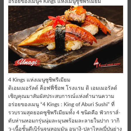
อร่อยของเมนู4 Kings แห่งเมนูซูชิพรีเมียม
4 Kings แห่งเมนูซูชิพรีเมียม
ดิเอมเมอรัลด์ ค็อฟฟี่ช็อพ โรงแรม ดิ เอมเมอรัลด์
เชิญคุณมาสัมผัสประสบการณ์แห่งตำนานความ
อร่อยของเมนู “4 Kings : King of Aburi Sushi” ที่
รวบรวมสุดยอดซูชิพรีเมียมทั้ง 4 ชนิดคือ ฟัวกราส์-
ตับห่านหอมกรุ่นนุ่มละมุนพร้อมละลายในปาก วากิ
ว-เนื้อชั้นดีเบิร์นจนหอมมัน อูนางิ-ปลาไหลญี่ปุ่นย่าง