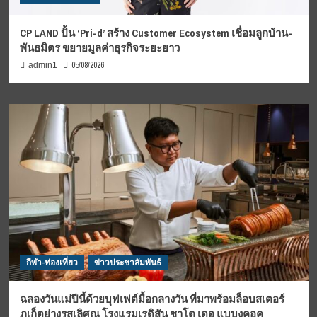
CP LAND ปั้น ‘Pri-d’ สร้าง Customer Ecosystem เชื่อมลูกบ้าน-
พันธมิตร ขยายมูลค่าธุรกิจระยะยาว
05/08/2026
admin1
กีฬา-ท่องเที่ยว
ข่าวประชาสัมพันธ์
ฉลองวันแม่ปีนี้ด้วยบุฟเฟต์มื้อกลางวัน ที่มาพร้อมล็อบสเตอร์
ภูเก็ตย่างรสเลิศณ โรงแรมเรดิสัน ชาโต เดอ แบบงคอค