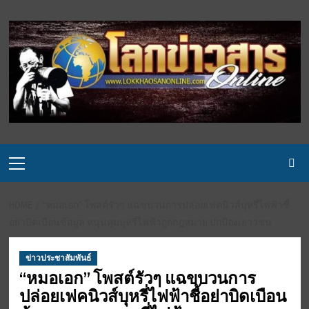
Skip
to
content
Primary
Menu
HOME
“หมอเอก” โพสต์รัวๆ แฉขบวนการปล่อยเฟคนิวส์บุหรี่ไฟฟ้าชี้
อย่าบิดเบือนข้อมูล หนุนคุมบุหรี่ไฟฟ้าถูกกฎหมาย ปกป้องเยาวชน
ข่าวประชาสัมพันธ์
“หมอเอก” โพสต์รัวๆ แฉขบวนการ
ปล่อยเฟคนิวส์บุหรี่ไฟฟ้าชี้อย่าบิดเบือน