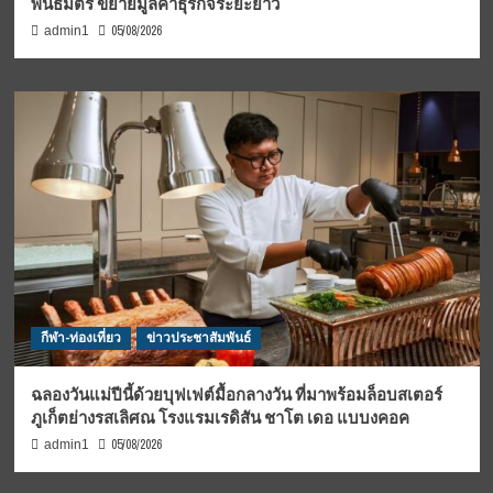
พันธมิตร ขยายมูลค่าธุรกิจระยะยาว
05/08/2026
admin1
กีฬา-ท่องเที่ยว
ข่าวประชาสัมพันธ์
ฉลองวันแม่ปีนี้ด้วยบุฟเฟต์มื้อกลางวัน ที่มาพร้อมล็อบสเตอร์
ภูเก็ตย่างรสเลิศณ โรงแรมเรดิสัน ชาโต เดอ แบบงคอค
05/08/2026
admin1