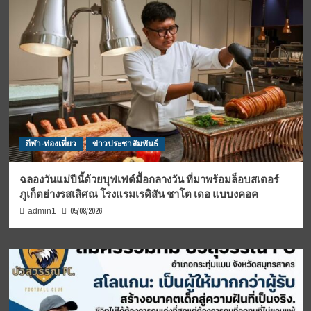
กีฬา-ท่องเที่ยว
ข่าวประชาสัมพันธ์
ฉลองวันแม่ปีนี้ด้วยบุฟเฟต์มื้อกลางวัน ที่มาพร้อมล็อบสเตอร์
ภูเก็ตย่างรสเลิศณ โรงแรมเรดิสัน ชาโต เดอ แบบงคอค
05/08/2026
admin1