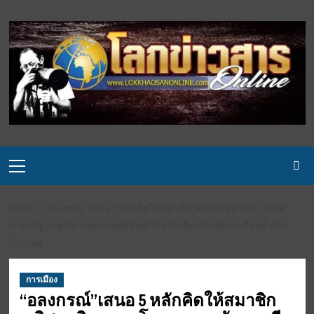
Skip
to
content
Primary
Menu
HOME
“อลงกรณ์”เสนอ 5 หลักคิดให้สมาชิกวุฒิสภาพิจารณาโหวต
นายกรัฐมนตรี หวังทุกฝ่ายยึดสันติวิธีหลีกเลี่ยงวิกฤติการเมืองซ้ำเติม
ประเทศ
การเมือง
“อลงกรณ์”เสนอ 5 หลักคิดให้สมาชิก