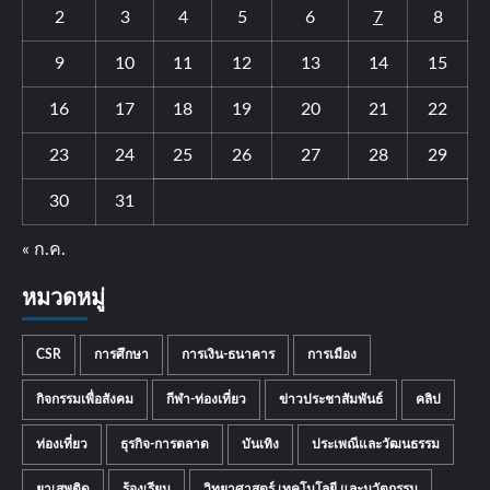
2
3
4
5
6
7
8
9
10
11
12
13
14
15
16
17
18
19
20
21
22
23
24
25
26
27
28
29
30
31
« ก.ค.
หมวดหมู่
CSR
การศึกษา
การเงิน-ธนาคาร
การเมือง
กิจกรรมเพื่อสังคม
กีฬา-ท่องเที่ยว
ข่าวประชาสัมพันธ์
คลิป
ท่องเที่ยว
ธุรกิจ-การตลาด
บันเทิง
ประเพณีและวัฒนธรรม
ยาเสพติด
ร้องเรียน
วิทยาศาสตร์ เทคโนโลยี และนวัตกรรม