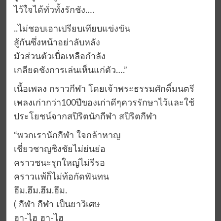
ไว้ใจได้ทั่วทั้งรักชัง….
..ไม่ชอบเอาเปรียบเทียบแข่งขัน
สู้กันซึ่งหน้าอย่าลับหลัง
มัวส่วนตัวเบื่อเหลือกำลัง
เกลียดชังการเล่นเห็นแก่ตัว….”
เนื้อเพลง กราวกีฬา โดยเจ้าพระธรรมศักดิ์มนตรี
เพลงเก่ากว่า100ปีของเก่าดีๆควรรักษาไว้และใช้
ประโยชน์จากสปิริตนักกีฬา สปิริตกีฬา
“พวกเรานักกีฬา ใจกล้าหาญ
เชี่ยวชาญชิงชัยไม่ย่นย่อ
คราวชนะรุกใหญ่ไม่รีรอ
คราวแพ้ก็ไม่ท้อกัดฟันทน
ฮึม.ฮึม.ฮึม.ฮึม.
( กีฬา กีฬา เป็นยาวิเศษ
ฮา-ไฮ ฮา-ไฮ