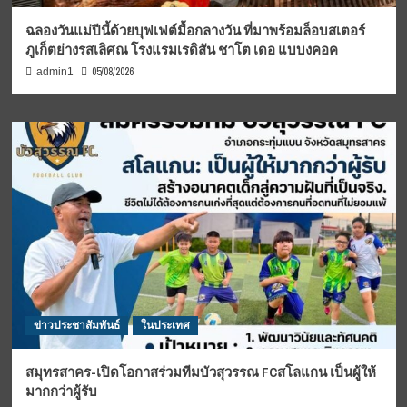
ฉลองวันแม่ปีนี้ด้วยบุฟเฟต์มื้อกลางวัน ที่มาพร้อมล็อบสเตอร์
ภูเก็ตย่างรสเลิศณ โรงแรมเรดิสัน ชาโต เดอ แบบงคอค
05/08/2026
admin1
ข่าวประชาสัมพันธ์
ในประเทศ
สมุทรสาคร-เปิดโอกาสร่วมทีมบัวสุวรรณ FCสโลแกน เป็นผู้ให้
มากกว่าผู้รับ