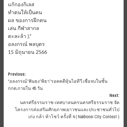
แก้กองกิเลส
ทำตนให้เป็นคน
ผล ของการฝึกตน
เล่น กีฬาสากล
ตะละล้า ).”
อลงกรณ์ พลบุตร
15 มิถุนายน 2566
Post
Previous:
“อลงกรณ์”ฟันธง”พิธา”รอดคดีหุ้นไอทีวี.เชื่อจบในชั้น
navigation
กกต.ภายใน 45 วัน
Next:
นครศรีธรรมราช-เทศบาลนครนครศรีธรรมราช จัด
โครงการส่งเสริมศักยภาพเยาวชนและประชาชนทั่วไป
เก่ง กล้า ท้าโชว์ ครั้งที่ 4 ( Nakhonsi City Contest )