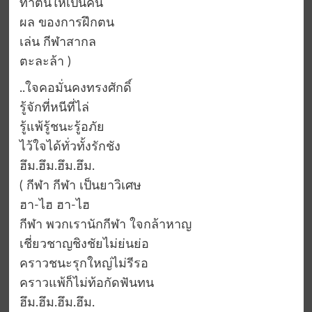
ทำตนให้เป็นคน
ผล ของการฝึกตน
เล่น กีฬาสากล
ตะละล้า )
..ใจคอมั่นคงทรงศักดิ์
รู้จักที่หนีที่ไล่
รู้แพ้รู้ชนะรู้อภัย
ไว้ใจได้ทั่วทั้งรักชัง
ฮึม.ฮึม.ฮึม.ฮึม.
( กีฬา กีฬา เป็นยาวิเศษ
ฮา-ไฮ ฮา-ไฮ
กีฬา พวกเรานักกีฬา ใจกล้าหาญ
เชี่ยวชาญชิงชัยไม่ย่นย่อ
คราวชนะรุกใหญ่ไม่รีรอ
คราวแพ้ก็ไม่ท้อกัดฟันทน
ฮึม.ฮึม.ฮึม.ฮึม.