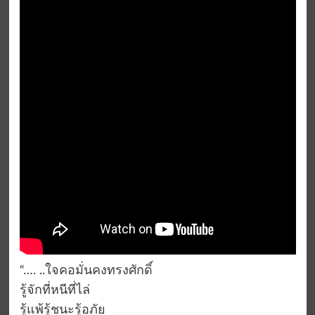
“…. ..ใจคอมั่นคงทรงศักดิ์
รู้จักที่หนีที่ไล่
รู้แพ้รู้ชนะรู้อภัย