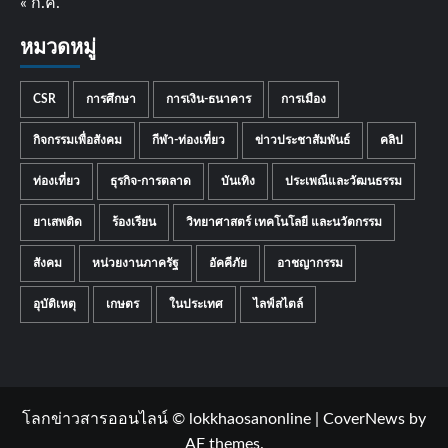
« ก.ค.
หมวดหมู่
CSR
การศึกษา
การเงิน-ธนาคาร
การเมือง
กิจกรรมเพื่อสังคม
กีฬา-ท่องเที่ยว
ข่าวประชาสัมพันธ์
คลิป
ท่องเที่ยว
ธุรกิจ-การตลาด
บันเทิง
ประเพณีและวัฒนธรรม
ยาเสพติด
ร้องเรียน
วิทยาศาสตร์ เทคโนโลยี และนวัตกรรม
สังคม
หน่วยงานภาครัฐ
อัคคีภัย
อาชญากรรม
อุบัติเหตุ
เกษตร
ในประเทศ
ไลฟ์สไตล์
โลกข่าวสารออนไลน์ © lokkhaosanonline
|
CoverNews
by
AF themes.