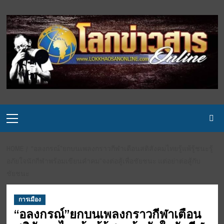
Skip
to
content
Primary
Menu
HOME
“อลงกรณ์”ยกบนเพลงกราวกีฬาเตือนสติสังคมไทยรู้แพ้รู้ชนะรู้
อภัยใจนักกีฬาพร้อมเขียนคำคม”จงต่อสู้เพื่อชัยชนะ แต่อย่าต่อสู้กับ
ชัยชนะ
การเมือง
“อลงกรณ์”ยกบนเพลงกราวกีฬาเตือน