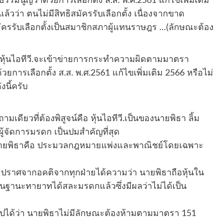
รมนูญว่าด้วยการเลือกตั้ง ส.ส. พ.ศ.2561 แก้ไขเพิ่มเติม
่แล้วว่า ตนไม่มีสิทธิสมัครรับเลือกตั้ง เนื่องจากขาด
สมัครรับเลือกตั้งเป็นสมาชิกสภาผู้แทนราษฎร …(ลักษณะต้อง
องหุ้นไอทีวี.จะเข้าข่ายการกระทำความผิดตามมาตรา
ารเลือกตั้ง ส.ส. พ.ศ.2561 แก้ไขเพิ่มเติม 2566 หรือไม่
งนี้ครับ
มเดียวที่ต้องพิสูจน์คือ หุ้นไอทีวี.เป็นของนายพิธา ลิ้ม
ผู้จัดการมรดก เป็นปมสำคัญที่สุด
องนายพิธาคือ ประมวลกฎหมายแพ่งและพาณิชย์โดยเฉพาะ
ราศจากอคติจากทุกฝ่ายได้ความว่า นายพิธาถือหุ้นใน
นฐานะทายาทได้สละมรดกแล้วซึ่งมีผลว่าไม่ได้เป็น
รุปได้ว่า นายพิธาไม่มีลักษณะต้องห้ามตามมาตรา 151