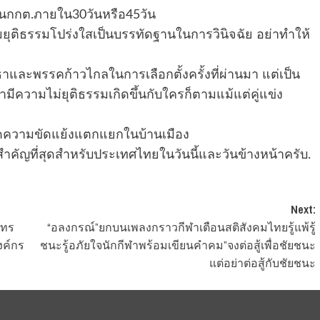
นชั้นกกต.ภายใน30วันหรือ45วัน
มยุติธรรมโปร่งใสเป็นบรรทัดฐานในการวินิจฉัย อย่าทำให้
ธาและพรรคก้าวไกลในการเลือกตั้งครั้งที่ผ่านมา แต่เป็น
ว่ามีความไม่ยุติธรรมเกิดขึ้นกับใครก็ตามแม้แต่คู่แข่ง
กิดความขัดแย้งแตกแยกในบ้านเมือง
ำคัญที่สุดสำหรับประเทศไทยในวันนี้และวันข้างหน้าครับ.
Next:
ัทร
“อลงกรณ์”ยกบนเพลงกราวกีฬาเตือนสติสังคมไทยรู้แพ้รู้
งค์กร
ชนะรู้อภัยใจนักกีฬาพร้อมเขียนคำคม”จงต่อสู้เพื่อชัยชนะ
แต่อย่าต่อสู้กับชัยชนะ