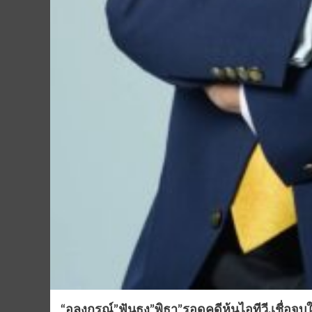
“อลงกรณ์”ฟันธง”พิธา”รอดคดีหุ้นไอทีวี.เชื่อจบ