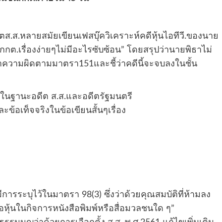
ส.ส.หลายสมัยเขียนเฟสบุ๊ควิเคราะห์คดีหุ้นไอทีวี.ของนาย
ั้นกกต.เรื่องง่ายๆไม่มีอะไรซับซ้อน” โดยสรุปว่านายพิธาไม่
ระทำความผิดตามมาตรา151และชี้ว่าคดีนี้จะจบลงในชั้น
ัวในฐานะอดีต ส.ส.และอดีตรัฐมนตรี
เท็จจริงในข้อเขียนสั้นๆเรื่อง
รระบุไว้ในมาตรา 98(3) ซึ่งว่าด้วยคุณสมบัติที่ห้ามลง
ถือหุ้นในกิจการหนังสือพิมพ์หรือสื่อมวลชนใด ๆ”