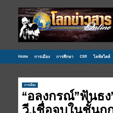
Skip
to
content
Home
CSR
การเมือง
การศึกษา
ไลฟ์สไตล์
HOME
“อลงกรณ์”ฟันธง”พิธา”รอดคดีหุ้นไอทีวี.เชื่อจบในชั้นกก
การเมือง
“อลงกรณ์”ฟันธง”
วี.เชื่อจบในชั้น