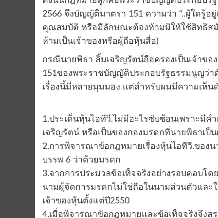
ดังนั้นกฎหมายลูกคือพระราชบัญญัติประกอบรัฐธร
2566 จึงบัญญัติมาตรา 151 ความว่า “..ผู้ใดรู้อยู
คุณสมบัติ หรือมีลักษณะต้องห้ามมิให้ใช้สิทธิ
ห้ามเป็นเจ้าของหรือผู้ถือหุ้นสื่อ)
กรณีนายพิธา ลิ้มเจริญรัตน์ถือครองเป็นเจ้าข
151ของพระราชบัญญัติประกอบรัฐธรรมนูญว่าด้วยก
เรื่องนี้มีหลายมุมมอง แต่สำหรับผมมีความเห็นดั
1.ประเด็นหุ้นไอทีวี.ไม่มีอะไรซับซ้อนเพราะมีคำถา
เจริญรัตน์ หรือเป็นของกองมรดกที่นายพิธาเป็น
2.การพิจารณาข้อกฎหมายเรื่องหุ้นไอทีวี.ข
บรรพ 6 ว่าด้วยมรดก
3.จากการประมวลข้อเท็จจริงอย่างรอบคอบโดยป
นามผู้จัดการมรดกไม่ใช่ถือในนามส่วนตัวและใ
เจ้าของหุ้นตั้งแต่ปี2550
4.เมื่อพิจารณาข้อกฎหมายและข้อเท็จจริงจึงส