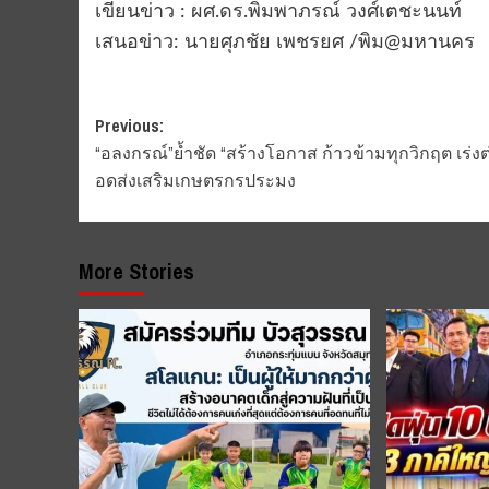
เขียนข่าว : ผศ.ดร.พิมพาภรณ์ วงศ์เตชะนนท์
เสนอข่าว: นายศุภชัย เพชรยศ /พิม@มหานคร
Post
Previous:
“อลงกรณ์”ย้ำชัด “สร้างโอกาส ก้าวข้ามทุกวิกฤต เร่งต
navigation
อดส่งเสริมเกษตรกรประมง
More Stories