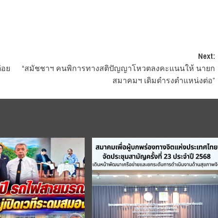
Next:
่อย
“สมัชชาฯ คนพิการทางสติปัญญาโหวตลงคะแนนให้ นายก
สมาคมฯ เดิมดำรงตำแหน่งต่อ”