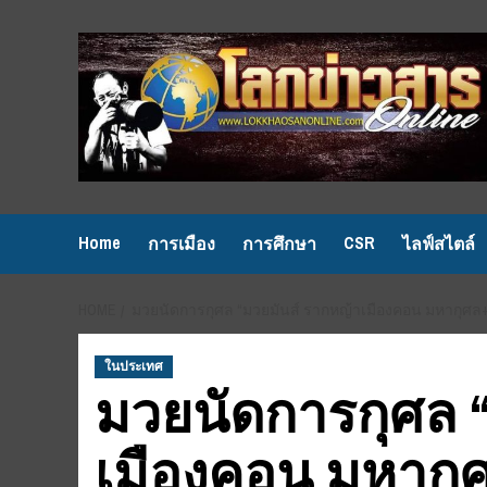
Skip
to
content
Home
CSR
การเมือง
การศึกษา
ไลฟ์สไตล์
HOME
มวยนัดการกุศล “มวยมันส์ รากหญ้าเมืองคอน มหากุศล+วัน
ในประเทศ
มวยนัดการกุศล 
เมืองคอน มหากุศ