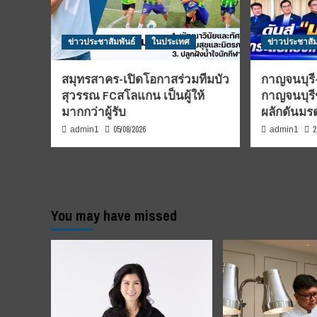
ข่าวประชาสัมพันธ์
ในประเทศ
ข่าวประชาสัม
สมุทรสาคร-เปิดโอกาสร่วมทีมบัว
กาญจนบุรี-
สุวรรณ FCสโลแกน เป็นผู้ให้
กาญจนบุรี
มากกว่าผู้รับ
ผลักดันม
05/08/2026
2
admin1
admin1
You may have missed