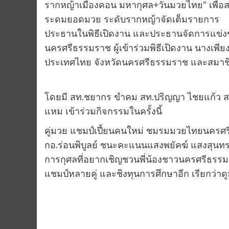
รากหญ้าเมืองคอน มหากุศล+วันมวยไทย” เพื่อสมท
ระดมยอดมวย ระดับรากหญ้าจัดเต็มรายการ
ประธานในพิธีเปิดงาน และประธานจัดการแข่ง
นครศรีธรรมราช ผู้เข้าร่วมพิธีเปิดงาน นางเพี
ประเทศไทย จังหวัดนครศรีธรรมราช และสมา
โดยมี สท.ชยากร ขำคม สท.ปริญญา ไชยแก้ว สท. 
แหม เข้าร่วมกิจกรรมในครั้งนี้
คู่มวย แชมป์เปี้ยนคนใหม่ ชมรมมวยไทยนครศรี
กอ.ร่อนพิบูลย์ ชนะคะแนนแสงพยัคฆ์ แสงสุนทร
การกุศลที่อยากเชิญชวนพี่น้องชาวนครศรีธรรมร
แชมป์หลายคู่ และชิงทุนการศึกษาอีก เรียกว่าด