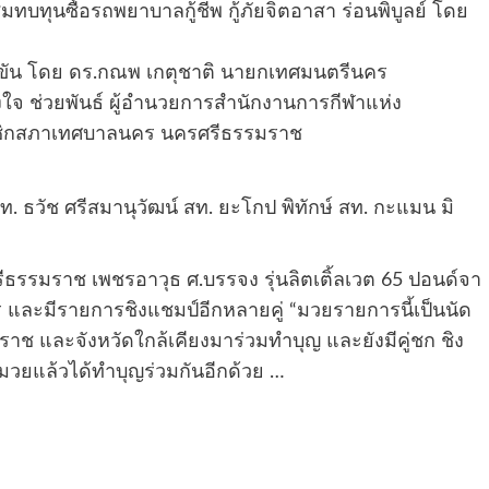
บทุนซื้อรถพยาบาลกู้ชีพ กู้ภัยจิตอาสา ร่อนพิบูลย์ โดย
ขัน โดย ดร.กณพ เกตุชาติ นายกเทศมนตรีนคร
ยงใจ ช่วยพันธ์ ผู้อำนวยการสำนักงานการกีฬาแห่ง
ชิกสภาเทศบาลนคร นครศรีธรรมราช
ธวัช ศรีสมานุวัฒน์ สท. ยะโกป พิทักษ์ สท. กะแมน มิ
ธรรมราช เพชรอาวุธ ศ.บรรจง รุ่นลิตเติ้ลเวต 65 ปอนด์จา
 และมีรายการชิงแชมป์อีกหลายคู่ “มวยรายการนี้เป็นนัด
าช และจังหวัดใกล้เคียงมาร่วมทำบุญ และยังมีคู่ชก ชิง
ูมวยแล้วได้ทำบุญร่วมกันอีกด้วย …