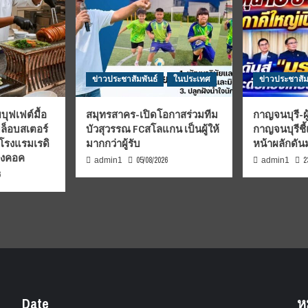
ข่าวประชาสัมพันธ์
ในประเทศ
ข่าวประชาสัม
บุฟเฟต์มื้อ
สมุทรสาคร-เปิดโอกาสร่วมทีม
กาญจนบุรี-ผู
มล็อบสเตอร์
บัวสุวรรณ FCสโลแกน เป็นผู้ให้
กาญจนบุรีชี
 โรงแรมเรดิ
มากกว่าผู้รับ
หน้าผลักดั
บงคอค
05/08/2026
2
admin1
admin1
6
Date
ห