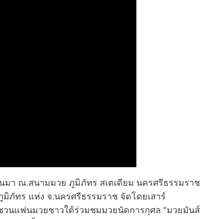
ที่ผ่านมา ณ.สนามมวย ภูมิภัทร สเตเดียม นครศรีธรรมราช
ภูมิภัทร แห่ง จ.นครศรีธรรมราช จัดโดยเสาร์
วนแฟนมวยชาวใต้ร่วมชมมวยนัดการกุศล “มวยมันส์